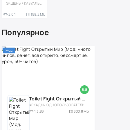
денег)
ЭКШЕНЫ / КАЗУАЛЬНЫЕ / СТИЛИЗАЦИЯ / ОДНОПОЛЬЗОВАТЕЛЬСКИЕ / ОФЛАЙН / МОД / ВСТРОЕННЫЙ КЕШ / ВЕСЁЛАЯ
2.0.1
158.2 Mb
Популярное
Мод
8.8
Toilet Fight Открытый Мир (Мод: много чипов, денег, все открыто, бессмертие, урон, 50+ читов)
АРКАДЫ / ОДНОПОЛЬЗОВАТЕЛЬСКИЕ / ОФЛАЙН / МОД / РОЛЕВЫЕ / ШУТЕРЫ / ОТКРЫТЫЙ МИР / ВСТРОЕННЫЙ КЕШ / 3D / ЭКШЕНЫ / ТУАЛЕТНЫЕ ВОЙНЫ / ДЛЯ ДЕТЕЙ
1.3.83
300,8 Mb