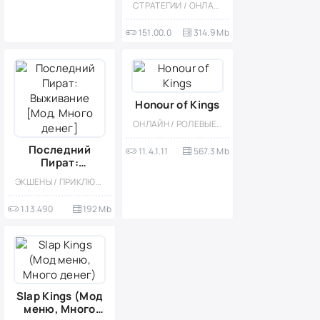
СТРАТЕГИИ / ОНЛАЙН / МОД / ОДНОПОЛЬЗОВАТЕЛЬСКИЕ / МНОГОПОЛЬЗОВАТЕЛЬСКАЯ / СОРЕВНОВАТЕЛЬНАЯ / СТИЛИЗАЦИЯ
приватный
сервер)
151.00.0
314.9 Mb
Honour of Kings
ОНЛАЙН / РОЛЕВЫЕ / ЭКШЕНЫ / MOBA / PVP / ФЭНТЕЗИ / МНОГОПОЛЬЗОВАТЕЛЬСКАЯ / ИЗОМЕТРИЯ
Последний
11.4.1.11
567.3 Mb
Пират:
Выживание
ЭКШЕНЫ / ПРИКЛЮЧЕНИЕ / ВЫЖИВАНИЕ / ОФЛАЙН / СТИЛИЗАЦИЯ / ОДНОПОЛЬЗОВАТЕЛЬСКИЕ / КАЗУАЛЬНЫЕ / 3D / ОТКРЫТЫЙ МИР / ЗОМБИ / ПИРАТЫ / БОЛЬШАЯ / ВСТРОЕННЫЙ КЕШ / ФЭНТЕЗИ / МОД
[Мод, Много
денег]
1.13.490
192 Mb
Slap Kings (Мод
меню, Много