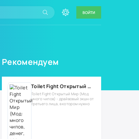
ВОЙТИ
Рекомендуем
Toilet Fight Открытый Мир (Мод: много чипов, денег, все открыто, бессмертие, урон, 50+ читов)
Toilet Fight Открытый Мир (Мод
много чипов) - драйвовый экшн от
третьего лица, в котором нужно