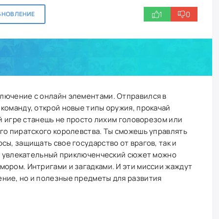
1
0
БНОВЛЕНИЕ
ключение с онлайн элементами. Отправился в
команду, открой новые типы оружия, прокачай
ой игре станешь не просто лихим головорезом или
го пиратского королевства. Ты сможешь управлять
сы, защищать свое государство от врагов, так и
ть увлекательный приключенческий сюжет можно
ором. Интригами и загадками. И эти миссии жаждут
ние, но и полезные предметы для развития