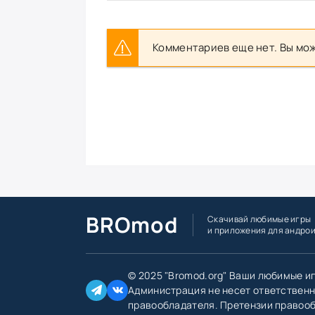
Комментариев еще нет. Вы мож
BROmod
Скачивай любимые игры
и приложения для андро
© 2025 "Bromod.org" Ваши любимые и
Администрация не несет ответственн
правообладателя. Претензии правоо