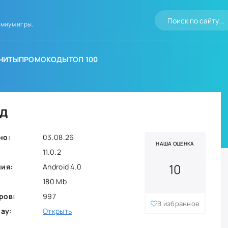
миум игры.
ЧИТЫ
ПРОМОКОДЫ
ТОП 100
ид
но:
03.08.26
НАША ОЦЕНКА
11.0.2
10
ния:
Android 4.0
180 Mb
ров:
997
В избранное
lay:
Открыть