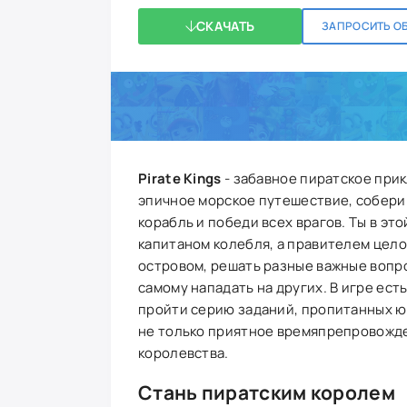
СКАЧАТЬ
ЗАПРОСИТЬ О
Pirate Kings
- забавное пиратское при
эпичное морское путешествие, собери 
корабль и победи всех врагов. Ты в эт
капитаном колебля, а правителем цело
островом, решать разные важные вопро
самому нападать на других. В игре ес
пройти серию заданий, пропитанных юм
не только приятное времяпрепровожде
королевства.
Стань пиратским королем