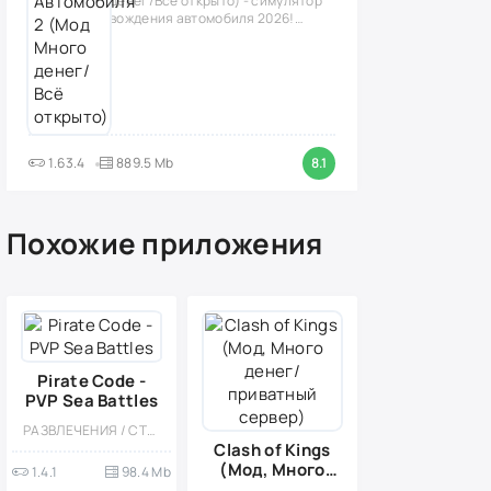
денег/Всё открыто) - симулятор
вождения автомобиля 2026!
(версия
1.63.4
889.5 Mb
8.1
Похожие приложения
Pirate Code -
PVP Sea Battles
РАЗВЛЕЧЕНИЯ / СТИЛИЗАЦИЯ / МНОГОПОЛЬЗОВАТЕЛЬСКАЯ / КАЗУАЛЬНЫЕ / ШУТЕРЫ / ЭКШЕНЫ / ПИРАТЫ / МОД / РОЛЕВЫЕ
Clash of Kings
(Мод, Много
1.4.1
98.4 Mb
денег/