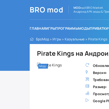
BRO
mod
MOD
ный BRO Market.
Андроид APK моды & Пре
ГЛАВНАЯ
ИГРЫ
ПРОГРАММЫ
МОДЫ
ПРИВАТКИ
БроМод
»
Игры
»
Казуальные
» Pirate Kings
Pirate Kings на Андро
Обновле
Мод:
Версия:
Требова
Размер:
Просмот
Google P