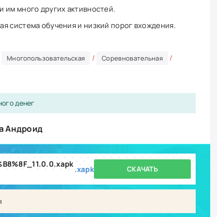
 им много других активностей.
я система обучения и низкий порог вхождения.
/
/
/
Многопользовательская
Соревновательная
ного денег
на Андроид
B8%8F_11.0.0.xapk
.xapk
СКАЧАТЬ
я