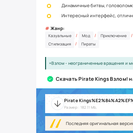
Динамичные битвы, головоломки
Интересный интерфейс, отлична
#
Жанр:
/
/
Казуальные
Мод
Приключение
/
Стилизация
Пираты
+Взлом - неограниченные вращения и м
Скачать Pirate Kings Взлом! 
Pirate Kings%E2%84%A2%EF%
Размер:: 182.11 Mb,
Последняя оригинальная верси