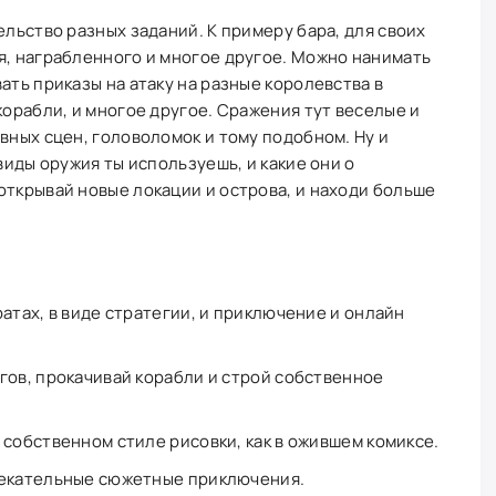
ельство разных заданий. К примеру бара, для своих
я, награбленного и многое другое. Можно нанимать
ать приказы на атаку на разные королевства в
корабли, и многое другое. Сражения тут веселые и
вных сцен, головоломок и тому подобном. Ну и
 виды оружия ты используешь, и какие они о
открывай новые локации и острова, и находи больше
атах, в виде стратегии, и приключение и онлайн
гов, прокачивай корабли и строй собственное
 собственном стиле рисовки, как в ожившем комиксе.
лекательные сюжетные приключения.