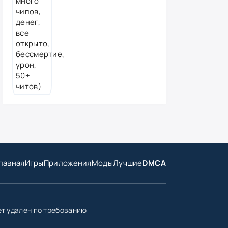
лавная
Игры
Приложения
Моды
Лучшие
DMCA
ет удален по требованию