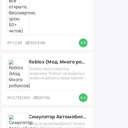
1.3.83
300,8 Mb
8.8
Roblox (Мод, Много робуксов)
Онлайн-песочница под
названием "Roblox" на Андроид с
модом на робуксы представляет
собой
2.732.1043
267 Mb
8.4
Симулятор Автомобиля 2 (Мод Много денег/Всё открыто)
Симулятор Автомобиля 2 (Много