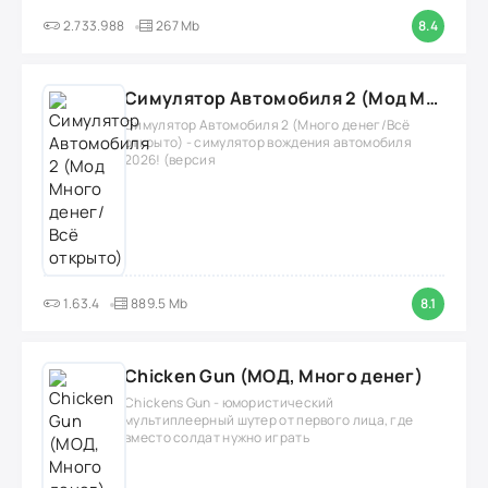
2.733.988
267 Mb
8.4
Симулятор Автомобиля 2 (Мод Много денег/Всё открыто)
Симулятор Автомобиля 2 (Много денег/Всё
открыто) - симулятор вождения автомобиля
2026! (версия
1.63.4
889.5 Mb
8.1
Chicken Gun (МОД, Много денег)
Chickens Gun - юмористический
мультиплеерный шутер от первого лица, где
вместо солдат нужно играть