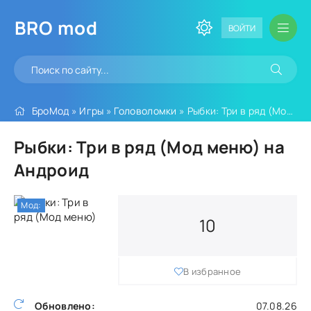
BRO
mod
ВОЙТИ
БроМод
»
Игры
»
Головоломки
» Рыбки: Три в ряд (Мод меню)
Рыбки: Три в ряд (Мод меню) на
Андроид
Мод:
10
В избранное
Обновлено:
07.08.26