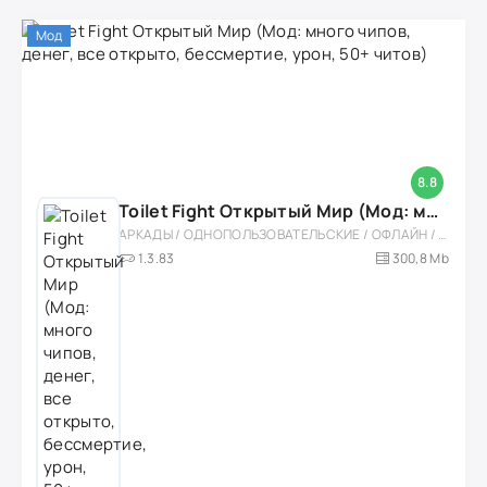
Мод
8.8
Toilet Fight Открытый Мир (Мод: много чипов, денег, все открыто, бессмертие, урон, 50+ читов)
АРКАДЫ / ОДНОПОЛЬЗОВАТЕЛЬСКИЕ / ОФЛАЙН / МОД / РОЛЕВЫЕ / ШУТЕРЫ / ОТКРЫТЫЙ МИР / ВСТРОЕННЫЙ КЕШ / 3D / ЭКШЕНЫ / ТУАЛЕТНЫЕ ВОЙНЫ / ДЛЯ ДЕТЕЙ
1.3.83
300,8 Mb