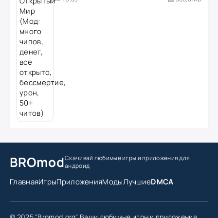
BROmod
Скачивай любимые игры
и приложения для
андроид
Главная
Игры
Приложения
Моды
Лучшие
DMCA
© 2025 "Bromod.org" Ваши любимые игры и приложения