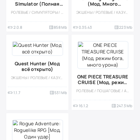
SImulator (Полная
(Мод, Много
версия)
ресурсов)
РОЛЕВЫЕ / СИМУЛЯТОРЫ / КАЗУАЛЬНЫЕ / ОДНОПОЛЬЗОВАТЕЛЬСКИЕ / СТИЛИЗАЦИЯ / ПЛАТНАЯ / ОФЛАЙН / 3D / ВЕСЁЛАЯ / ОТКРЫТЫЙ МИР / ВСТРОЕННЫЙ КЕШ / БОЛЬШАЯ
ЭКШЕНЫ / РОЛЕВЫЕ / КАЗУАЛЬНЫЕ / ОДНОПОЛЬЗОВАТЕЛЬСКИЕ / СТИЛИЗАЦИЯ / МОД / ВСТРОЕННЫЙ КЕШ / ВИД СВЕРХУ / РОГАЛИК / ФЭНТЕЗИ
2.0.8
858 Mb
0.35.43
223 Mb
Quest Hunter (Мод
всё открыто)
ONE PIECE TREASURE
ЭКШЕНЫ / РОЛЕВЫЕ / КАЗУАЛЬНЫЕ / МНОГОПОЛЬЗОВАТЕЛЬСКАЯ / СОРЕВНОВАТЕЛЬНАЯ / ОДНОПОЛЬЗОВАТЕЛЬСКИЕ / СТИЛИЗАЦИЯ / ОФЛАЙН / ОНЛАЙН / МОД / ВСТРОЕННЫЙ КЕШ / ИЗОМЕТРИЯ
CRUISE (Мод, режим
бога, много урона)
РОЛЕВЫЕ / ПОШАГОВЫЕ / АНИМЕ / ОДНОПОЛЬЗОВАТЕЛЬСКИЕ / СТИЛИЗАЦИЯ / ВСТРОЕННЫЙ КЕШ / МОД
1.1.7
531 Mb
16.1.2
247.3 Mb