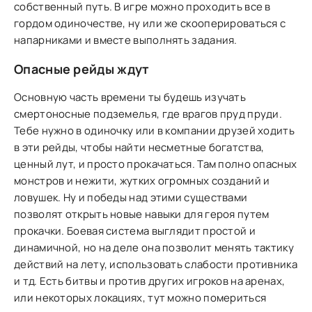
собственный путь. В игре можно проходить все в
гордом одиночестве, ну или же скооперироваться с
напарниками и вместе выполнять задания.
Опасные рейды ждут
Основную часть времени ты будешь изучать
смертоносные подземелья, где врагов пруд пруди.
Тебе нужно в одиночку или в компании друзей ходить
в эти рейды, чтобы найти несметные богатства,
ценный лут, и просто прокачаться. Там полно опасных
монстров и нежити, жутких огромных созданий и
ловушек. Ну и победы над этими существами
позволят открыть новые навыки для героя путем
прокачки. Боевая система выглядит простой и
динамичной, но на деле она позволит менять тактику
действий на лету, использовать слабости противника
и тд. Есть битвы и против других игроков на аренах,
или некоторых локациях, тут можно помериться