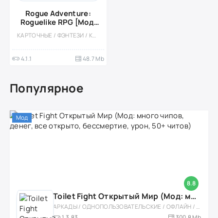
Rogue Adventure:
Roguelike RPG [Мод,
Один удар]
КАРТОЧНЫЕ / ФЭНТЕЗИ / КАЗУАЛЬНЫЕ / ОДНОПОЛЬЗОВАТЕЛЬСКИЕ / МОД / ВСТРОЕННЫЙ КЕШ / ТАКТИЧЕСКИЕ / РОЛЕВЫЕ / МАЛЕНЬКАЯ
4.1.1
48.7 Mb
Популярное
Мод
8.8
Toilet Fight Открытый Мир (Мод: много чипов, денег, все открыто, бессмертие, урон, 50+ читов)
АРКАДЫ / ОДНОПОЛЬЗОВАТЕЛЬСКИЕ / ОФЛАЙН / МОД / РОЛЕВЫЕ / ШУТЕРЫ / ОТКРЫТЫЙ МИР / ВСТРОЕННЫЙ КЕШ / 3D / ЭКШЕНЫ / ТУАЛЕТНЫЕ ВОЙНЫ / ДЛЯ ДЕТЕЙ
1.3.83
300,8 Mb