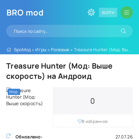
BRO
mod
ВОЙТИ
БроМод
»
Игры
»
Ролевые
» Treasure Hunter (Мод: Выше скорость)
Treasure Hunter (Мод: Выше
скорость) на Андроид
Мод:
0
В избранное
Обновлено:
27.07.26