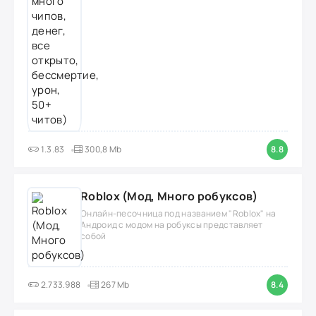
1.3.83
300,8 Mb
8.8
Roblox (Мод, Много робуксов)
Онлайн-песочница под названием "Roblox" на
Андроид с модом на робуксы представляет
собой
2.733.988
267 Mb
8.4