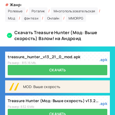
#
Жанр:
/
/
/
Ролевые
Рогалик
Многопользовательская
/
/
/
Мод
фэнтези
Онлайн
MMORPG
Скачать Treasure Hunter (Мод: Выше
скорость) Взлом! на Андроид
treasure_hunter_v13_21_0_mod.apk
.apk
Размер:: 815.16 Mb,
СКАЧАТЬ
MOD: Выше скорость
Treasure Hunter (Мод: Выше скорость) v13.23.0
.apk
Размер: 832.6 Mb
СКАЧАТЬ