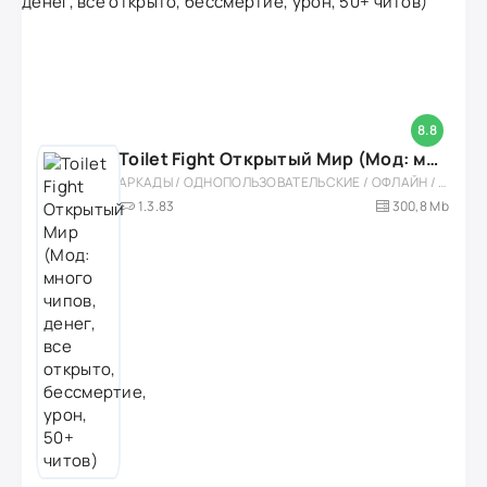
8.8
Toilet Fight Открытый Мир (Мод: много чипов, денег, все открыто, бессмертие, урон, 50+ читов)
АРКАДЫ / ОДНОПОЛЬЗОВАТЕЛЬСКИЕ / ОФЛАЙН / МОД / РОЛЕВЫЕ / ШУТЕРЫ / ОТКРЫТЫЙ МИР / ВСТРОЕННЫЙ КЕШ / 3D / ЭКШЕНЫ / ТУАЛЕТНЫЕ ВОЙНЫ / ДЛЯ ДЕТЕЙ
1.3.83
300,8 Mb