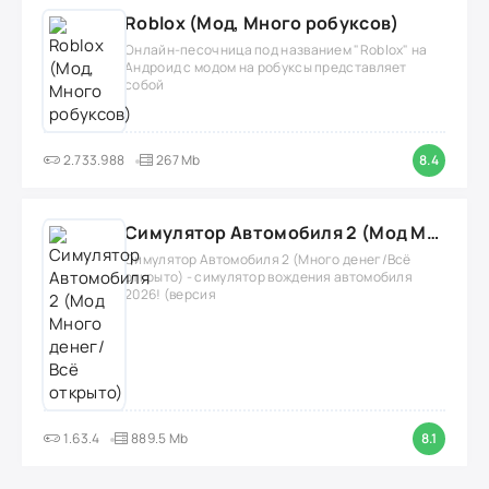
Roblox (Мод, Много робуксов)
Онлайн-песочница под названием "Roblox" на
Андроид с модом на робуксы представляет
собой
2.733.988
267 Mb
8.4
Симулятор Автомобиля 2 (Мод Много денег/Всё открыто)
Симулятор Автомобиля 2 (Много денег/Всё
открыто) - симулятор вождения автомобиля
2026! (версия
1.63.4
889.5 Mb
8.1