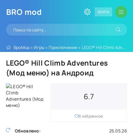
BRO
mod
ВОЙТИ
БроМод
»
Игры
»
Приключение
» LEGO® Hill Climb Adventures (Мод меню)
LEGO® Hill Climb Adventures
(Мод меню) на Андроид
6.7
В избранное
Обновлено:
25.05.26