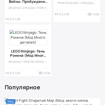
Много денег)
Войны: Пробуждение
ПРИКЛЮЧЕНИЕ / АРКАДЫ / ПЛАТНАЯ / ЭКШЕНЫ / ОДНОПОЛЬЗОВАТЕЛЬСКИЕ / СТИЛИЗАЦИЯ / ОФЛАЙН / ПО МУЛЬТФИЛЬМАМ / 3D / СУПЕРГЕРОИ / КОМИКСЫ / ВСТРОЕННЫЙ КЕШ / МОД / БОЛЬШАЯ
Силы [+Mod
ЭКШЕНЫ / АРКАДЫ / ПРИКЛЮЧЕНИЕ / БОЛЬШАЯ / ОДНОПОЛЬЗОВАТЕЛЬСКИЕ / СТИЛИЗАЦИЯ / ОФЛАЙН / 3D / МНОГОПОЛЬЗОВАТЕЛЬСКАЯ / ПО МУЛЬТФИЛЬМАМ / ПЛАТФОРМЕРЫ / ГОЛОВОЛОМКИ
Unlocked]
2.2.1.05
1.4 Gb
2.2.1.06
LEGO Ninjago: Тень
Ронина (Мод Много
деталей)
ЭКШЕНЫ / ПРИКЛЮЧЕНИЕ / 3D / ФЭНТЕЗИ / ИССЛЕДОВАНИЯ / ГОЛОВОЛОМКИ / КАЗУАЛЬНЫЕ / ОДНОПОЛЬЗОВАТЕЛЬСКИЕ / ОФЛАЙН / ПО МУЛЬТФИЛЬМАМ / ПЛАТНАЯ / ВСТРОЕННЫЙ КЕШ / ОТКРЫТЫЙ МИР / БОЛЬШАЯ
2.2.1.02
1.6 Gb
Популярное
Мод