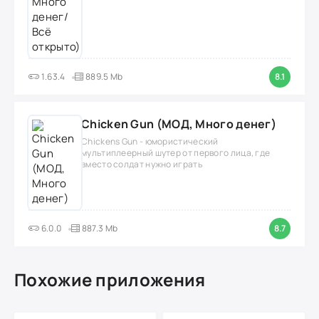
1.63.4
889.5 Mb
8.1
Chicken Gun (МОД, Много денег)
Chickens Gun - юмористический
мультиплеерный шутер от первого лица, где
вместо солдат нужно играть
6.0.0
887.3 Mb
8.7
Похожие приложения