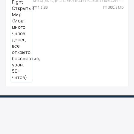
АРКАДЫ / ОДНОПОЛЬЗОВАТЕЛЬСКИЕ / ОФЛАЙН / МОД / РОЛЕВЫЕ / ШУТЕРЫ / ОТКРЫТЫЙ МИР / ВСТРОЕННЫЙ КЕШ / 3D / ЭКШЕНЫ / ТУАЛЕТНЫЕ ВОЙНЫ / ДЛЯ ДЕТЕЙ
1.3.83
300,8 Mb
BROmod
Скачивай любимые игры
и приложения для
андроид
Главная
Игры
Приложения
Моды
Лучшие
DMCA