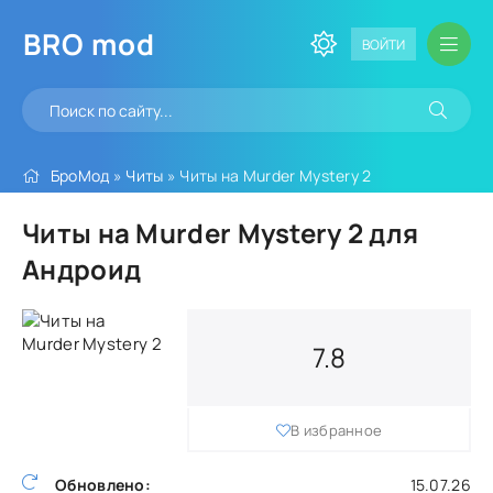
BRO
mod
ВОЙТИ
БроМод
»
Читы
» Читы на Murder Mystery 2
Читы на Murder Mystery 2 для
Андроид
7.8
В избранное
Обновлено:
15.07.26