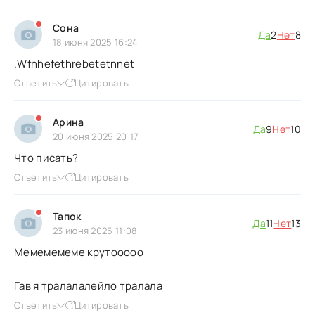
Сона
Да
2
Нет
8
18 июня 2025 16:24
.Wfhhefethrebetetnnet
Ответить
Цитировать
Арина
Да
9
Нет
10
20 июня 2025 20:17
Что писать?
Ответить
Цитировать
Тапок
Да
11
Нет
13
23 июня 2025 11:08
Мемемемеме крутооооо
Гав я тралалалейло тралала
Ответить
Цитировать