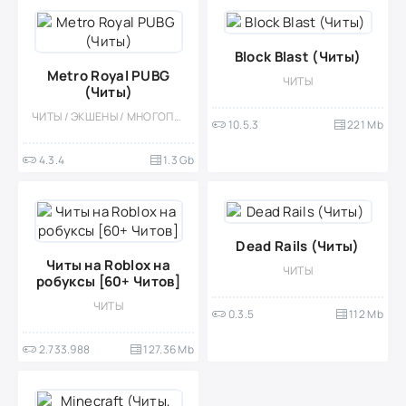
Block Blast (Читы)
Metro Royal PUBG
ЧИТЫ
(Читы)
ЧИТЫ / ЭКШЕНЫ / МНОГОПОЛЬЗОВАТЕЛЬСКАЯ / МОД
10.5.3
221 Mb
4.3.4
1.3 Gb
Dead Rails (Читы)
Читы на Roblox на
ЧИТЫ
робуксы [60+ Читов]
ЧИТЫ
0.3.5
112 Mb
2.733.988
127.36 Mb