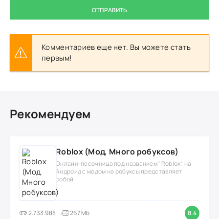
ОТПРАВИТЬ
Комментариев еще нет. Вы можете стать
первым!
Рекомендуем
Roblox (Мод, Много робуксов)
Онлайн-песочница под названием "Roblox" на
Андроид с модом на робуксы представляет
собой
2.733.988
267 Mb
8.4