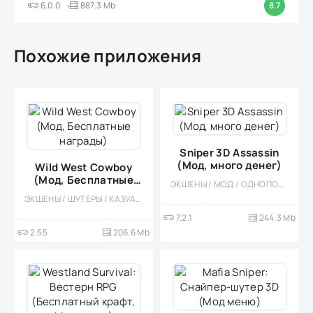
6.0.0
887.3 Mb
8.7
Похожие приложения
Sniper 3D Assassin
(Мод, много денег)
Wild West Cowboy
(Мод, Бесплатные
ЭКШЕНЫ / МОД / ОДНОПОЛЬЗОВАТЕЛЬСКИЕ / ОФЛАЙН / 3D / СИМУЛЯТОРЫ / ОТ ПЕРВОГО ЛИЦА / ВСТРОЕННЫЙ КЕШ
награды)
ЭКШЕНЫ / ШУТЕРЫ / КАЗУАЛЬНЫЕ / ОДНОПОЛЬЗОВАТЕЛЬСКИЕ / СТИЛИЗАЦИЯ / ОФЛАЙН / 3D / СИМУЛЯТОРЫ / ПРИКЛЮЧЕНИЕ / ВЕСТЕРН / ВСТРОЕННЫЙ КЕШ / МОД / МАЛЕНЬКАЯ
7.2.1
244.3 Mb
2.55
206.6 Mb