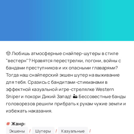
🤠 Любишь атмосферные снайпер-шутеры в стиле
"вестерн"? Нравятся перестрелки, погони, войны с
бандами преступников и их опасными главарями?
Тогда наш снайперский экшен шутер на выживание
для тебя. Сразись с бандитами-стикманами в
эффектной казуальной игре-стрелялке Western
Sniper и покори Дикий Запад! 🏜 Бессовестные банды
головорезов решили прибрать к рукам чужие земли и
избежать наказания.
#
Жанр:
/
/
/
Экшены
Шутеры
Казуальные