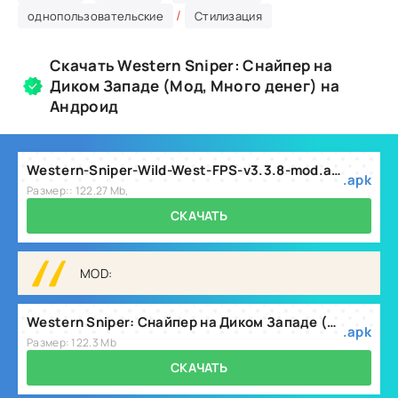
/
однопользовательские
Стилизация
Скачать Western Sniper: Снайпер на
Диком Западе (Мод, Много денег) на
Андроид
Western-Sniper-Wild-West-FPS-v3.3.8-mod.apk
.apk
Размер:: 122.27 Mb,
СКАЧАТЬ
MOD:
Western Sniper: Снайпер на Диком Западе (Мод, Много денег) v3.4.4
.apk
Размер: 122.3 Mb
СКАЧАТЬ