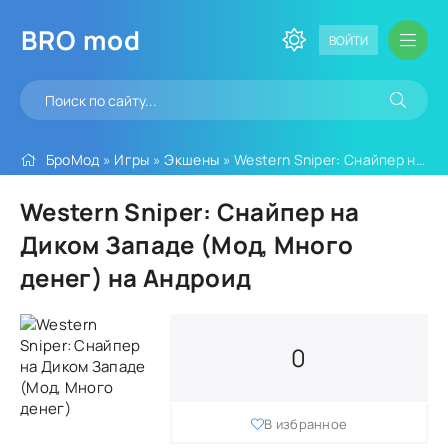
BRO
mod
ВОЙТИ
БроМод
»
Игры
»
Экшены
» Western Sniper: Снайпер на Диком Западе (Мод, Много денег)
Western Sniper: Снайпер на
Диком Западе (Мод, Много
денег) на Андроид
0
В избранное