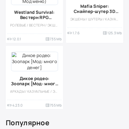
Mafia Sniper:
Снайпер-шутер 3D
Westland Survival:
(Мод меню)
Вестерн RPG
ЭКШЕНЫ / ШУТЕРЫ / КАЗУАЛЬНЫЕ / ОДНОПОЛЬЗОВАТЕЛЬСКИЕ / СТИЛИЗАЦИЯ / ОФЛАЙН / 3D / МОД / ВСТРОЕННЫЙ КЕШ / МАЛЕНЬКАЯ / ВЕСЁЛАЯ / ДЛЯ ДЕТЕЙ
(Бесплатный крафт,
РОЛЕВЫЕ / ВЕСТЕРН / ЭКШЕНЫ / ПРИКЛЮЧЕНИЕ / ВЫЖИВАНИЕ / ИЗОМЕТРИЯ / КАЗУАЛЬНЫЕ / МНОГОПОЛЬЗОВАТЕЛЬСКАЯ / СТИЛИЗАЦИЯ / ВСТРОЕННЫЙ КЕШ / МОД / MMORPG
Mод меню)
1.7.6
125.3 Mb
12.0.1
735 Mb
Дикое родео:
Зоопарк [Мод: много
денег]
АРКАДЫ / КАЗУАЛЬНЫЕ / ЭКШЕНЫ / ПЛАТФОРМЕРЫ / РАННИЙ ДОСТУП / ОДНОПОЛЬЗОВАТЕЛЬСКИЕ / СТИЛИЗАЦИЯ / ПИКСЕЛЬНАЯ / ОФЛАЙН / МОД / ВСТРОЕННЫЙ КЕШ / ДЛЯ ДЕТЕЙ / ВЕСЁЛАЯ
4.23.0
755 Mb
Популярное