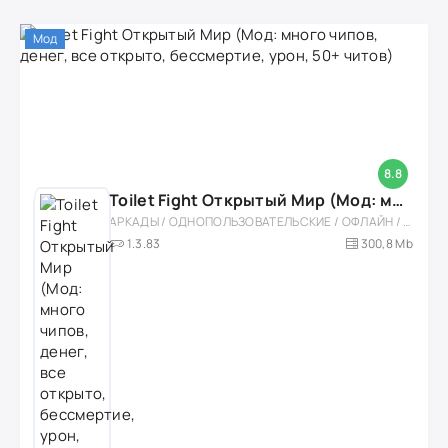
Мод
8.8
Toilet Fight Открытый Мир (Мод: много чипов, денег, все открыто, бессмертие, урон, 50+ читов)
АРКАДЫ / ОДНОПОЛЬЗОВАТЕЛЬСКИЕ / ОФЛАЙН / МОД / РОЛЕВЫЕ / ШУТЕРЫ / ОТКРЫТЫЙ МИР / ВСТРОЕННЫЙ КЕШ / 3D / ЭКШЕНЫ / ТУАЛЕТНЫЕ ВОЙНЫ / ДЛЯ ДЕТЕЙ
1.3.83
300,8 Mb