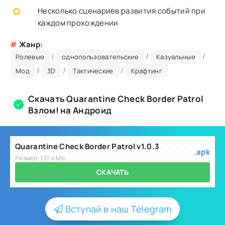
Несколько сценариев развития событий при
каждом прохождении
#
Жанр:
/
/
/
Ролевые
однопользовательские
Казуальные
/
/
/
Мод
3D
Тактические
Крафтинг
Скачать Quarantine Check Border Patrol
Взлом! на Андроид
Quarantine Check Border Patrol v1.0.3
.apk
Размер: 131.4 Mb
СКАЧАТЬ
Вступай в наш Telegram