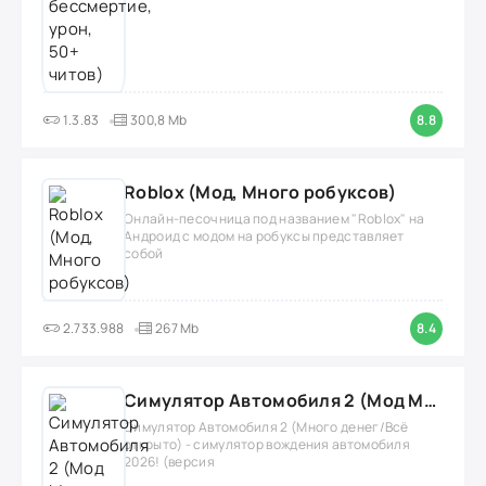
1.3.83
300,8 Mb
8.8
Roblox (Мод, Много робуксов)
Онлайн-песочница под названием "Roblox" на
Андроид с модом на робуксы представляет
собой
2.733.988
267 Mb
8.4
Симулятор Автомобиля 2 (Мод Много денег/Всё открыто)
Симулятор Автомобиля 2 (Много денег/Всё
открыто) - симулятор вождения автомобиля
2026! (версия