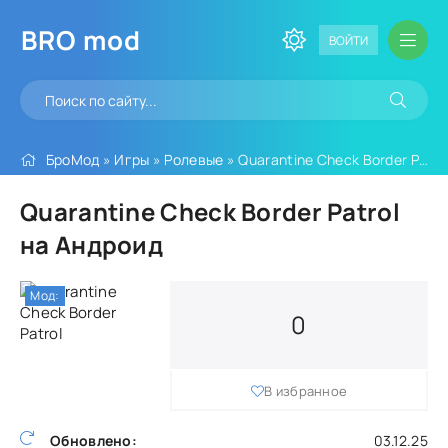
BRO
mod
ВОЙТИ
БроМод
»
Игры
»
Ролевые
» Quarantine Check Border Patrol
Quarantine Check Border Patrol
на Андроид
Мод:
0
В избранное
Обновлено:
03.12.25