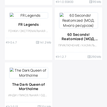
1.0.55800
95 Mb
FR Legends
ГОНКИ / ЭКСТРЕМАЛЬНАЯ ЕЗДА / ОДНОПОЛЬЗОВАТЕЛЬСКИЕ / СТИЛИЗАЦИЯ / ОФЛАЙН / КАЗУАЛЬНЫЕ / МОД / 3D / ВСТРОЕННЫЙ КЕШ
60 Seconds!
Reatomized (МОД,
0.4.7
141.2 Mb
Много ресурсов)
ПРИКЛЮЧЕНИЕ / КАЗУАЛЬНЫЕ / ОДНОПОЛЬЗОВАТЕЛЬСКИЕ / ЭКШЕНЫ / МОД / ВЫЖИВАНИЕ / НАУЧНАЯ ФАНТАСТИКА / АПОКАЛИПСИС / ОФЛАЙН / ПЛАТНАЯ
1.2.7
290 Mb
The Dark Queen of
Mortholme
ИНДИ / ПИКСЕЛЬНАЯ / ОДНОПОЛЬЗОВАТЕЛЬСКИЕ / РЕТРО / МОД
2.0.13
224 Mb