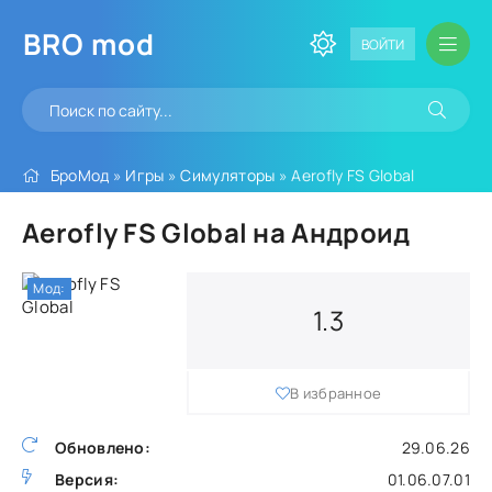
BRO
mod
ВОЙТИ
БроМод
»
Игры
»
Симуляторы
» Aerofly FS Global
Aerofly FS Global на Андроид
Мод:
1.3
В избранное
Обновлено:
29.06.26
Версия:
01.06.07.01