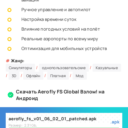
Ручное управление и автопилот
Настройка времени суток
Влияние погодных условий на полёт
Реальные аэропорты по всему миру
Оптимизация для мобильных устройств
#
Жанр:
/
/
Симуляторы
однопользовательские
Казуальные
/
/
/
/
3D
Офлайн
Платная
Мод
Скачать Aerofly FS Global Взлом! на
Андроид
aerofly_fs_v01_06_02_01_patched.apk
.apk
Размер:: 2.31 Gb,