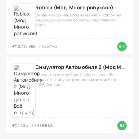
Roblox (Мод, Много робуксов)
Онлайн-песочница под названием "Roblox" на
Андроид с модом на робуксы представляет
собой
2.733.988
267 Mb
8.4
Симулятор Автомобиля 2 (Мод Много денег/Всё открыто)
Симулятор Автомобиля 2 (Много денег/Всё
открыто) - симулятор вождения автомобиля
2026! (версия
1.63.4
889.5 Mb
8.1