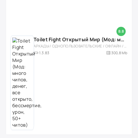
8.8
Toilet Fight Открытый Мир (Мод: много чипов, денег, все открыто, бессмертие, урон, 50+ читов)
АРКАДЫ / ОДНОПОЛЬЗОВАТЕЛЬСКИЕ / ОФЛАЙН / МОД / РОЛЕВЫЕ / ШУТЕРЫ / ОТКРЫТЫЙ МИР / ВСТРОЕННЫЙ КЕШ / 3D / ЭКШЕНЫ / ТУАЛЕТНЫЕ ВОЙНЫ / ДЛЯ ДЕТЕЙ
1.3.83
300,8 Mb