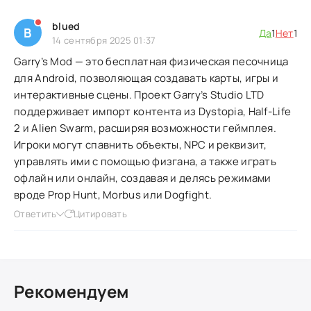
blued
B
Да
1
Нет
1
14 сентября 2025 01:37
Garry’s Mod — это бесплатная физическая песочница
для Android, позволяющая создавать карты, игры и
интерактивные сцены. Проект Garry’s Studio LTD
поддерживает импорт контента из Dystopia, Half-Life
2 и Alien Swarm, расширяя возможности геймплея.
Игроки могут спавнить объекты, NPC и реквизит,
управлять ими с помощью физгана, а также играть
офлайн или онлайн, создавая и делясь режимами
вроде Prop Hunt, Morbus или Dogfight.
Ответить
Цитировать
Рекомендуем