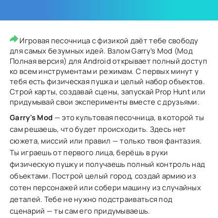
Игровая песочница с физикой даёт тебе свободу
для самых безумных идей. Взлом Garry’s Mod (Мод
Полная версия) для Android открывает полный доступ
ко всем инструментам и режимам. С первых минут у
тебя есть физическая пушка и целый набор объектов.
Строй карты, создавай сцены, запускай Prop Hunt или
придумывай свои эксперименты вместе с друзьями.
Garry's Mod
— это культовая песочница, в которой ты
сам решаешь, что будет происходить. Здесь нет
сюжета, миссий или правил — только твоя фантазия.
Ты играешь от первого лица, берёшь в руки
физическую пушку и получаешь полный контроль над
объектами. Построй целый город, создай армию из
сотен персонажей или собери машину из случайных
деталей. Тебе не нужно подстраиваться под
сценарий — ты сам его придумываешь.