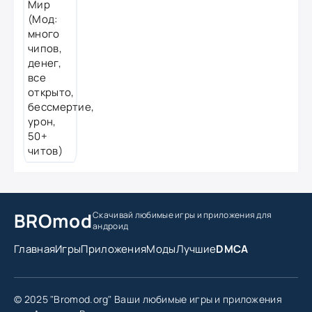
BROmod
Скачивай любимые игры
и приложения для
андроид
Главная
Игры
Приложения
Моды
Лучшие
DMCA
© 2025 "Bromod.org" Ваши любимые игры и приложения