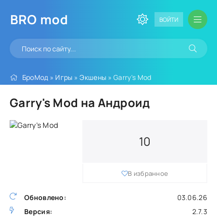
BRO
mod
ВОЙТИ
БроМод
»
Игры
»
Экшены
» Garry's Mod
Garry's Mod на Андроид
10
В избранное
Обновлено:
03.06.26
Версия:
2.7.3