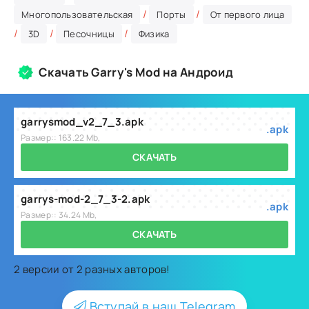
/
/
Многопользовательская
Порты
От первого лица
/
/
/
3D
Песочницы
Физика
Скачать Garry's Mod на Андроид
garrysmod_v2_7_3.apk
.apk
Размер:: 163.22 Mb,
СКАЧАТЬ
garrys-mod-2_7_3-2.apk
.apk
Размер:: 34.24 Mb,
СКАЧАТЬ
2 версии от 2 разных авторов!
Вступай в наш Telegram