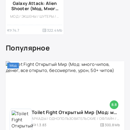
Galaxy Attack: Alien
Shooter (Мод, Много
денег)
МОД / ЭКШЕНЫ / ШУТЕРЫ / КАЗУАЛЬНЫЕ / ОДНОПОЛЬЗОВАТЕЛЬСКИЕ / СТИЛИЗАЦИЯ / ОФЛАЙН / ВИД СВЕРХУ / КОСМОС / РЕТРО / АРКАДЫ
74.7
322.4 Mb
Популярное
Мод
8.8
Toilet Fight Открытый Мир (Мод: много чипов, денег, все открыто, бессмертие, урон, 50+ читов)
АРКАДЫ / ОДНОПОЛЬЗОВАТЕЛЬСКИЕ / ОФЛАЙН / МОД / РОЛЕВЫЕ / ШУТЕРЫ / ОТКРЫТЫЙ МИР / ВСТРОЕННЫЙ КЕШ / 3D / ЭКШЕНЫ / ТУАЛЕТНЫЕ ВОЙНЫ / ДЛЯ ДЕТЕЙ
1.3.83
300,8 Mb