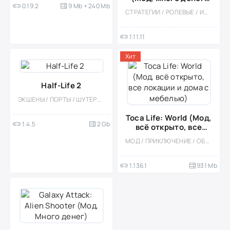
0.19.2
9 Mb + 240 Mb
нет рекламы)
СТРАТЕГИИ / РОЛЕВЫЕ / ИНДИ / КАЗУАЛЬНЫЕ / СТИЛИЗАЦИЯ / ОДНОПОЛЬЗОВАТЕЛЬСКИЕ / ОФЛАЙН / ИЗОМЕТРИЯ / ФЭНТЕЗИ
1.11.11
Хит
Half-Life 2
ЭКШЕНЫ / ПОРТЫ / ШУТЕРЫ / 3D / ПЛАТНАЯ / ОДНОПОЛЬЗОВАТЕЛЬСКИЕ / ОФЛАЙН / БУДУЮЩИЕ / НАУЧНАЯ ФАНТАСТИКА
Toca Life: World (Мод,
1.4.5
2 Gb
всё открыто, все
локации и дома с
МОД / ПРИКЛЮЧЕНИЕ / ОБУЧАЮЩИЕ / ОФЛАЙН / ОДНОПОЛЬЗОВАТЕЛЬСКИЕ / СИМУЛЯТОРЫ / КАЗУАЛЬНЫЕ / ДЛЯ ДЕТЕЙ / ДЕВОЧКАМ / БОЛЬШАЯ / СТИЛИЗАЦИЯ / РАЗВИВАЮЩИЕ
мебелью)
1.136.1
931 Mb