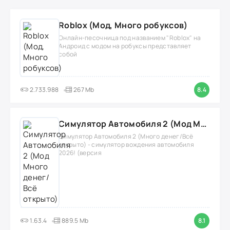
Roblox (Мод, Много робуксов)
Онлайн-песочница под названием "Roblox" на
Андроид с модом на робуксы представляет
собой
2.733.988
267 Mb
8.4
Симулятор Автомобиля 2 (Мод Много денег/Всё открыто)
Симулятор Автомобиля 2 (Много денег/Всё
открыто) - симулятор вождения автомобиля
2026! (версия
1.63.4
889.5 Mb
8.1