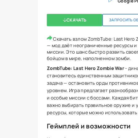
Google P
СКАЧАТЬ
ЗАПРОСИТЬ О
Скачать взлом ZombTube: Last Hero Z
— мод даёт неограниченные ресурсы и
миссии. Это шанс быстро развить свое
бойцом в мире, наполненном зомби.
ZombTube: Last Hero Zombie War
- дин
становитесь единственным защитником
задача — остановить орды противников
уровнем. Игра предлагает разнообраз
и особые миссии с боссами. Каждая би
важно выбирать правильное оружие и 
ресурсы, которые можно использовать
Геймплей и возможности