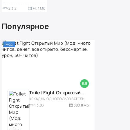
награды)
2.3.2
74.4 Mb
Популярное
Мод
8.8
Toilet Fight Открытый Мир (Мод: много чипов, денег, все открыто, бессмертие, урон, 50+ читов)
АРКАДЫ / ОДНОПОЛЬЗОВАТЕЛЬСКИЕ / ОФЛАЙН / МОД / РОЛЕВЫЕ / ШУТЕРЫ / ОТКРЫТЫЙ МИР / ВСТРОЕННЫЙ КЕШ / 3D / ЭКШЕНЫ / ТУАЛЕТНЫЕ ВОЙНЫ / ДЛЯ ДЕТЕЙ
1.3.83
300,8 Mb