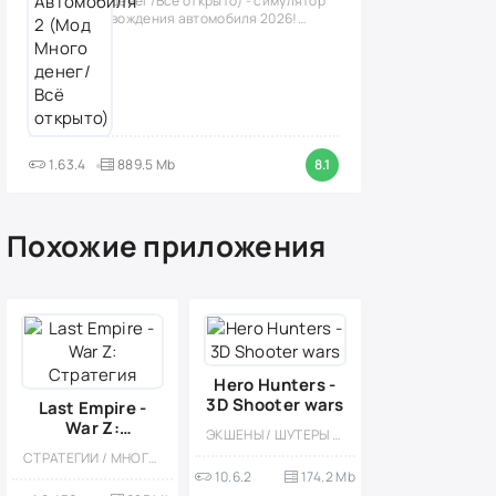
денег/Всё открыто) - симулятор
вождения автомобиля 2026!
(версия
1.63.4
889.5 Mb
8.1
Похожие приложения
Hero Hunters -
3D Shooter wars
Last Empire -
War Z:
ЭКШЕНЫ / ШУТЕРЫ / КАЗУАЛЬНЫЕ / МНОГОПОЛЬЗОВАТЕЛЬСКАЯ / СОРЕВНОВАТЕЛЬНАЯ / ОДНОПОЛЬЗОВАТЕЛЬСКИЕ / СТИЛИЗАЦИЯ / ОФЛАЙН / 3D / МОД / ВСТРОЕННЫЙ КЕШ / НАУЧНАЯ ФАНТАСТИКА
Стратегия
СТРАТЕГИИ / МНОГОПОЛЬЗОВАТЕЛЬСКАЯ / СОРЕВНОВАТЕЛЬНАЯ / СТИЛИЗАЦИЯ / МОД / ЗОМБИ
10.6.2
174.2 Mb