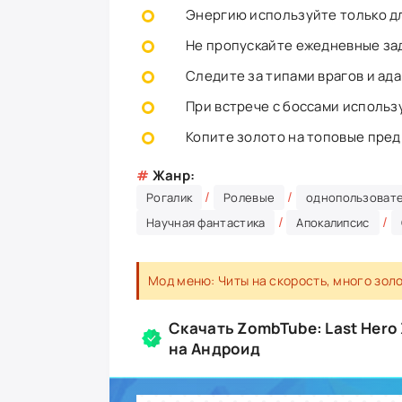
Энергию используйте только дл
Не пропускайте ежедневные зад
Следите за типами врагов и ад
При встрече с боссами использ
Копите золото на топовые пред
#
Жанр:
/
/
Рогалик
Ролевые
однопользоват
/
/
Научная фантастика
Апокалипсис
Мод меню: Читы на скорость, много золо
Скачать ZombTube: Last Hero
на Андроид