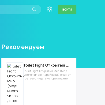
ВОЙТИ
Рекомендуем
Toilet Fight Открытый Мир (Мод: много чипов, денег, все открыто, бессмертие, урон, 50+ читов)
Toilet Fight Открытый Мир (Мод
много чипов) - драйвовый экшн от
третьего лица, в котором нужно