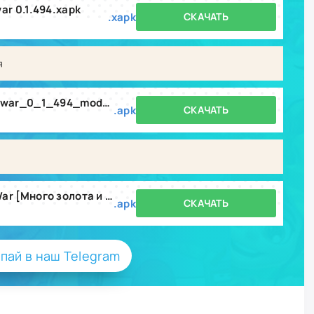
ar 0.1.494.xapk
.xapk
СКАЧАТЬ
я
zombtube_last_hero_zombie_war_0_1_494_mod.apk
.apk
СКАЧАТЬ
ZombTube: Last Hero Zombie War [Много золота и энергии] v0.1.496
.apk
СКАЧАТЬ
пай в наш Telegram