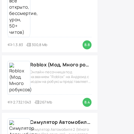
1.3.83
300,8 Mb
8.8
Roblox (Мод, Много робуксов)
Онлайн-песочница под
названием "Roblox" на Андроид с
модом на робуксы представляет
собой
2.732.1043
267 Mb
8.4
Симулятор Автомобиля 2 (Мод Много денег/Всё открыто)
Симулятор Автомобиля 2 (Много