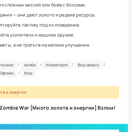
я сложных миссий или боёв с боссами.
ания — они дают золото и редкие ресурсы.
аптируйте тактику под их поведение.
уйте усилители и мощное оружие.
меты, а не тратьте на мелкие улучшения.
/
/
/
/
ельские
зомби
Изометрия
Вид сверху
/
Офлайн
Мод
та и энергии
 Zombie War [Много золота и энергии] Взлом!