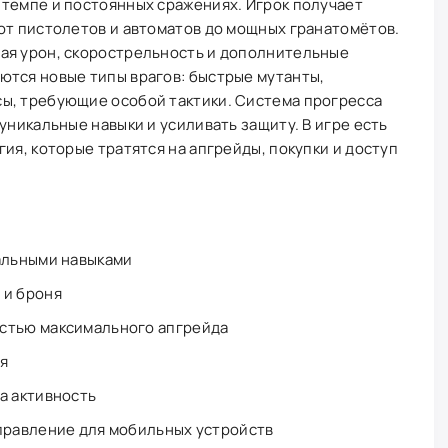
 темпе и постоянных сражениях. Игрок получает
от пистолетов и автоматов до мощных гранатомётов.
ая урон, скорострельность и дополнительные
ются новые типы врагов: быстрые мутанты,
ы, требующие особой тактики. Система прогресса
уникальные навыки и усиливать защиту. В игре есть
ия, которые тратятся на апгрейды, покупки и доступ
альными навыками
 и броня
стью максимального апгрейда
я
а активность
правление для мобильных устройств