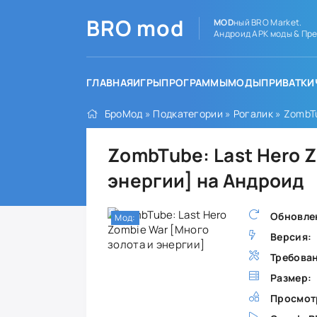
BRO
mod
MOD
ный BRO Market.
Андроид APK моды & Пре
ГЛАВНАЯ
ИГРЫ
ПРОГРАММЫ
МОДЫ
ПРИВАТКИ
БроМод
»
Подкатегории
»
Рогалик
» ZombTu
ZombTube: Last Hero 
энергии] на Андроид
Обновле
Мод:
Версия:
Требова
Размер:
Просмот