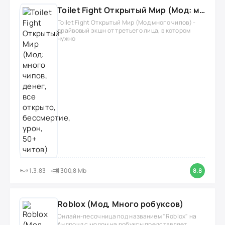
Toilet Fight Открытый Мир (Мод: много чипов, денег, все открыто, бессмертие, урон, 50+ читов)
Toilet Fight Открытый Мир (Мод много чипов) -
драйвовый экшн от третьего лица, в котором
нужно
1.3.83
300,8 Mb
8.8
Roblox (Мод, Много робуксов)
Онлайн-песочница под названием "Roblox" на
Андроид с модом на робуксы представляет