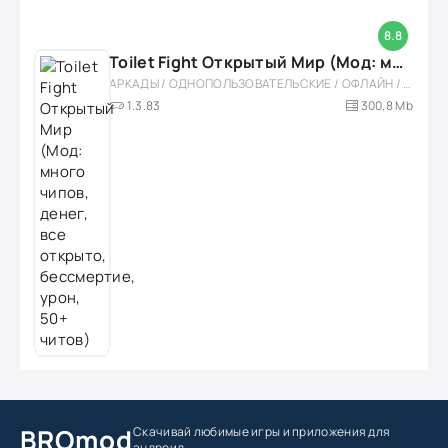
8.8
Toilet Fight Открытый Мир (Мод: много чипов, денег, все открыто, бессмертие, урон, 50+ читов)
АРКАДЫ / ОДНОПОЛЬЗОВАТЕЛЬСКИЕ / ОФЛАЙН / МОД / РОЛЕВЫЕ / ШУТЕРЫ / ОТКРЫТЫЙ МИР / ВСТРОЕННЫЙ КЕШ / 3D / ЭКШЕНЫ / ТУАЛЕТНЫЕ ВОЙНЫ / ДЛЯ ДЕТЕЙ
1.3.83
300,8 Mb
BROmod
Скачивай любимые игры
и приложения для
андроид