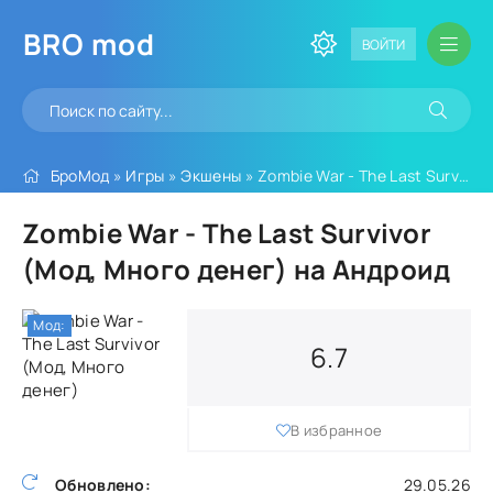
BRO
mod
ВОЙТИ
БроМод
»
Игры
»
Экшены
» Zombie War - The Last Survivor (Мод, Много денег)
Zombie War - The Last Survivor
(Мод, Много денег) на Андроид
Мод:
6.7
В избранное
Обновлено:
29.05.26