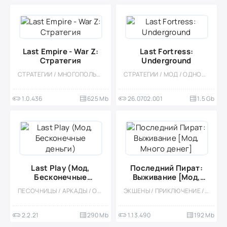
Last Empire - War Z:
Last Fortress:
Стратегия
Underground
СТРАТЕГИИ / МНОГОПОЛЬЗОВАТЕЛЬСКАЯ / СОРЕВНОВАТЕЛЬНАЯ / СТИЛИЗАЦИЯ / МОД / ЗОМБИ
СТРАТЕГИИ / МОД / ОДНОПОЛЬЗОВАТЕЛЬСКИЕ / СТИЛИЗАЦИЯ / ОФЛАЙН / ВИД СБОКУ / АПОКАЛИПСИС / ВЫЖИВАНИЕ / ВСТРОЕННЫЙ КЕШ
1.0.436
625 Mb
26.0702.001
1.5 Gb
Last Play (Мод,
Последний Пират:
Бесконечные
Выживание [Мод,
деньги)
Много денег]
ПЕСОЧНИЦЫ / АРКАДЫ / ОДНОПОЛЬЗОВАТЕЛЬСКИЕ / МОД / ОФЛАЙН / ГОЛОВОЛОМКИ / ФИЗИКА / КАЗУАЛЬНЫЕ / СТИЛИЗАЦИЯ / ВСТРОЕННЫЙ КЕШ / ВИД СБОКУ / ИНДИ / ВЕСЁЛАЯ
ЭКШЕНЫ / ПРИКЛЮЧЕНИЕ / ВЫЖИВАНИЕ / ОФЛАЙН / СТИЛИЗАЦИЯ / ОДНОПОЛЬЗОВАТЕЛЬСКИЕ / КАЗУАЛЬНЫЕ / 3D / ОТКРЫТЫЙ МИР / ЗОМБИ / ПИРАТЫ / БОЛЬШАЯ / ВСТРОЕННЫЙ КЕШ / ФЭНТЕЗИ / МОД
2.2.21
290 Mb
1.13.490
192 Mb