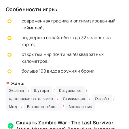
Особенности игры:
современная графика и оптимизированный
геймплей;
поддержка онлайн-битв до 32 человек на
карте;
открытый мир почти на 40 квадратных
километров;
больше 100 видов оружия и брони.
#
Жанр:
/
/
/
Экшены
Шутеры
Казуальные
/
/
/
однопользовательские
Стилизация
Офлайн
/
/
Мод
Встроенный кеш
Апокалипсис
Скачать Zombie War - The Last Survivor