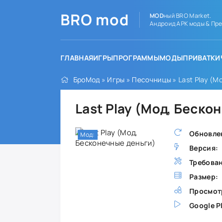
BRO
mod
MOD
ный BRO Market.
Андроид APK моды & Пре
ГЛАВНАЯ
ИГРЫ
ПРОГРАММЫ
МОДЫ
ПРИВАТКИ
БроМод
»
Игры
»
Песочницы
» Last Play (М
Last Play (Мод, Беско
Обновле
Мод:
Версия:
Требова
Размер:
Просмот
Google P