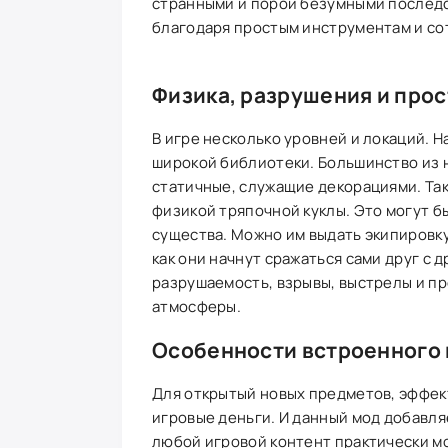
странными и порой безумными последс
благодаря простым инструментам и со
Физика, разрушения и про
В игре несколько уровней и локаций. Н
широкой библиотеки. Большинство из ни
статичные, служащие декорациями. Та
физикой тряпочной куклы. Это могут б
существа. Можно им выдать экипировку
как они начнут сражаться сами друг с д
разрушаемость, взрывы, выстрелы и п
атмосферы.
Особенности встроенного
Для открытый новых предметов, эффект
игровые деньги. И данный мод добавля
любой игровой контент практически мо