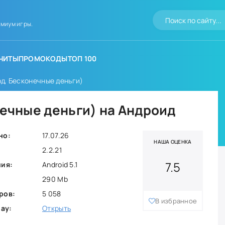
миум игры.
ЧИТЫ
ПРОМОКОДЫ
ТОП 100
од, Бесконечные деньги)
нечные деньги) на Андроид
но:
17.07.26
НАША ОЦЕНКА
2.2.21
7.5
ния:
Android 5.1
290 Mb
ров:
5 058
В избранное
lay:
Открыть