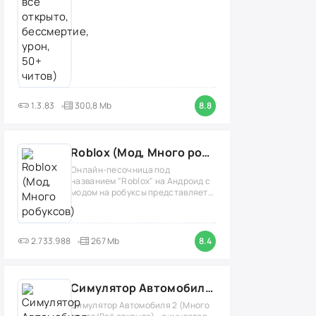
1.3.83
300,8 Mb
8.8
Roblox (Мод, Много робуксов)
Онлайн-песочница под
названием "Roblox" на Андроид с
модом на робуксы представляет
собой
2.733.988
267 Mb
8.4
Симулятор Автомобиля 2 (Мод Много денег/Всё открыто)
Симулятор Автомобиля 2 (Много