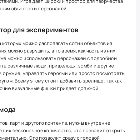
твиями. Игра дает широкий простор для творчества
тням объектов и персонажей.
стор для экспериментов
а которых можно располагать сотни объектов из
х можно разрушить, в то время, как часть из них
кже можно использовать персонажей с подробной
ыть различные люди, пришельцы, зомби и другие
, оружие, управлять героями или просто посмотреть,
ругом. Всему этому стоит добавить зрелище, так как
рочие визуальные фишки придает должной
 мода
ов, карт и другого контента, нужны внутренне
ет их бесконечное количество, что позволит открыть
ментально. Это позволит сразу с головой