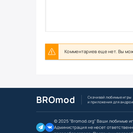
Комментариев еще нет. Вы мож
BROmod
Скачивай любимые игры
и приложения для андро
© 2025 "Bromod.org" Ваши любимые и
Администрация не несет ответственн