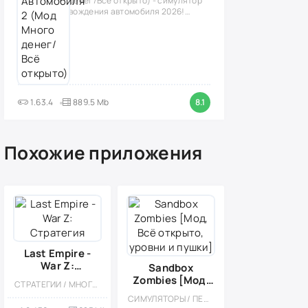
денег/Всё открыто) - симулятор
вождения автомобиля 2026!
(версия
1.63.4
889.5 Mb
8.1
Похожие приложения
Last Empire -
War Z:
Sandbox
Стратегия
Zombies [Мод,
СТРАТЕГИИ / МНОГОПОЛЬЗОВАТЕЛЬСКАЯ / СОРЕВНОВАТЕЛЬНАЯ / СТИЛИЗАЦИЯ / МОД / ЗОМБИ
Всё открыто,
СИМУЛЯТОРЫ / ПЕСОЧНИЦЫ / КАЗУАЛЬНЫЕ / ОДНОПОЛЬЗОВАТЕЛЬСКИЕ / ПИКСЕЛЬНАЯ / СТИЛИЗАЦИЯ / ОФЛАЙН / МАЛЕНЬКАЯ / МОД / ВИД СБОКУ / РЕТРО / ЗОМБИ / ЭКШЕНЫ
уровни и пушки]