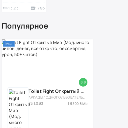
1.3.2.3
1.7 Gb
Популярное
Мод
8.8
Toilet Fight Открытый Мир (Мод: много чипов, денег, все открыто, бессмертие, урон, 50+ читов)
АРКАДЫ / ОДНОПОЛЬЗОВАТЕЛЬСКИЕ / ОФЛАЙН / МОД / РОЛЕВЫЕ / ШУТЕРЫ / ОТКРЫТЫЙ МИР / ВСТРОЕННЫЙ КЕШ / 3D / ЭКШЕНЫ / ТУАЛЕТНЫЕ ВОЙНЫ / ДЛЯ ДЕТЕЙ
1.3.83
300,8 Mb