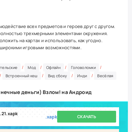
одействие всех предметов и героев друг с другом.
 полностью трехмерными элементами окружения.
ложить на картах и использовать, как угодно.
 широкими игровыми возможностями.
/
/
/
/
тельские
Мод
Офлайн
Головоломки
/
/
/
/
Встроенный кеш
Вид сбоку
Инди
Весёлая
конечные деньги) Взлом! на Андроид
2.21.xapk
.xapk
СКАЧАТЬ