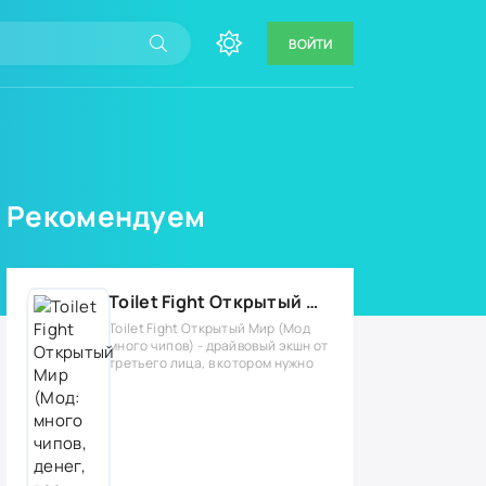
ВОЙТИ
Рекомендуем
Toilet Fight Открытый Мир (Мод: много чипов, денег, все открыто, бессмертие, урон, 50+ читов)
Toilet Fight Открытый Мир (Мод
много чипов) - драйвовый экшн от
третьего лица, в котором нужно