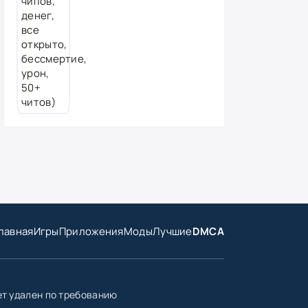
лавная
Игры
Приложения
Моды
Лучшие
DMCA
ет удален по требованию