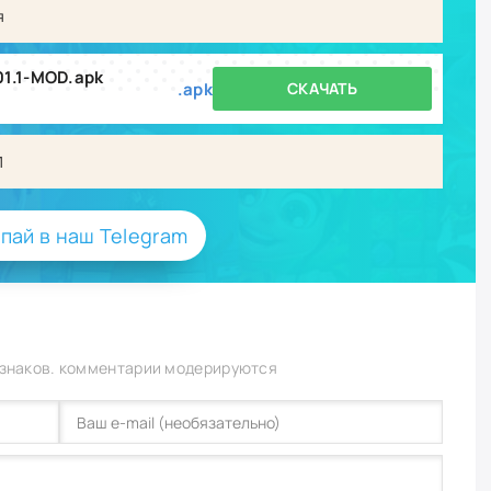
я
101.1-MOD.apk
.apk
СКАЧАТЬ
1
пай в наш Telegram
 знаков. комментарии модерируются