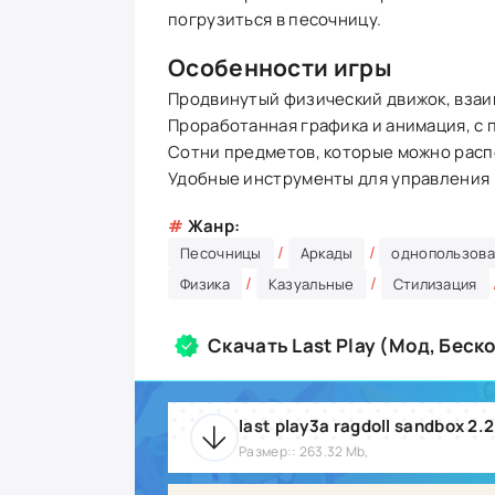
погрузиться в песочницу.
Особенности игры
Продвинутый физический движок, взаим
Проработанная графика и анимация, с
Сотни предметов, которые можно распо
Удобные инструменты для управления
#
Жанр:
/
/
Песочницы
Аркады
однопользова
/
/
Физика
Казуальные
Стилизация
Скачать Last Play (Мод, Бес
last play3a ragdoll sandbox 2.
Размер:: 263.32 Mb,