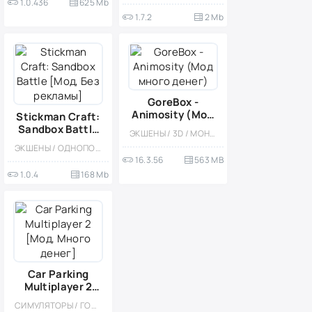
1.0.436
625 Mb
1.7.2
2 Mb
GoreBox -
Animosity (Мод
Stickman Craft:
много денег)
Sandbox Battle
ЭКШЕНЫ / 3D / МОНСТРЫ / ОДНОПОЛЬЗОВАТЕЛЬСКИЕ / ОФЛАЙН / СТИЛИЗАЦИЯ / МОД / ФИЗИКА / ПЕСОЧНИЦЫ / ЭКСТРЕМАЛЬНАЯ ЕЗДА / БОЛЬШАЯ / КРОВЬ
[Мод, Без
ЭКШЕНЫ / ОДНОПОЛЬЗОВАТЕЛЬСКИЕ / ПЕСОЧНИЦЫ / ФИЗИКА / ИССЛЕДОВАНИЯ / ВОЙНА / МНОГОПОЛЬЗОВАТЕЛЬСКАЯ / КРАФТИНГ
рекламы]
16.3.56
563 MB
1.0.4
168 Mb
Car Parking
Multiplayer 2
[Мод, Много
СИМУЛЯТОРЫ / ГОНКИ / ОТКРЫТЫЙ МИР / КАЗУАЛЬНЫЕ / СТИЛИЗАЦИЯ / 3D / ВСТРОЕННЫЙ КЕШ / БОЛЬШАЯ / МОД / ФИЗИКА
денег]