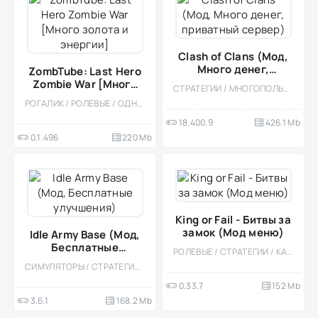
Clash of Clans (Мод,
Много денег,
ZombTube: Last Hero
приватный сервер)
Zombie War [Много
СТРАТЕГИИ / МНОГОПОЛЬЗОВАТЕЛЬСКАЯ / ОНЛАЙН / СОРЕВНОВАТЕЛЬНАЯ / БЕЗ КЕША / ВСТРОЕННЫЙ КЕШ / ОДНОПОЛЬЗОВАТЕЛЬСКИЕ / СТИЛИЗАЦИЯ / ФЭНТЕЗИ
золота и энергии]
РОГАЛИК / РОЛЕВЫЕ / ОДНОПОЛЬЗОВАТЕЛЬСКИЕ / ЗОМБИ / ИЗОМЕТРИЯ / ВИД СВЕРХУ / НАУЧНАЯ ФАНТАСТИКА / АПОКАЛИПСИС / ОФЛАЙН / МОД
18.400.9
426.1 Mb
0.1.496
220 Mb
King or Fail - Битвы за
замок (Мод меню)
Idle Army Base (Мод,
Бесплатные
РОЛЕВЫЕ / СТРАТЕГИИ / КАЗУАЛЬНЫЕ / ОДНОПОЛЬЗОВАТЕЛЬСКИЕ / СТИЛИЗАЦИЯ / ОФЛАЙН / МОД / ВСТРОЕННЫЙ КЕШ
улучшения)
СИМУЛЯТОРЫ / СТРАТЕГИИ / УПРАВЛЕНИЕ / ЭКОНОМИЧЕСКАЯ СТРАТЕГИЯ / ОДНОПОЛЬЗОВАТЕЛЬСКИЕ / СТИЛИЗАЦИЯ / ОФЛАЙН / МОД / ВСТРОЕННЫЙ КЕШ / ВИД СВЕРХУ
0.33.7
152 Mb
3.6.1
168.2 Mb