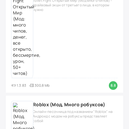
Toilet Fight Открытый Мир (Мод много чипов) -
драйвовый экшн от третьего лица, в котором
нужно
1.3.83
300,8 Mb
8.8
Roblox (Мод, Много робуксов)
Онлайн-песочница под названием "Roblox" на
Андроид с модом на робуксы представляет
собой