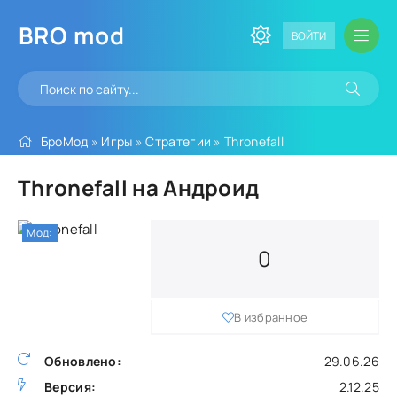
BRO
mod
ВОЙТИ
БроМод
»
Игры
»
Стратегии
» Thronefall
Thronefall на Андроид
Мод:
0
В избранное
Обновлено:
29.06.26
Версия:
2.12.25