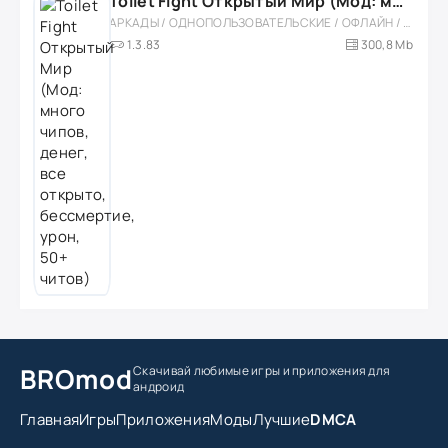
Toilet Fight Открытый Мир (Мод: много чипов, денег, все открыто, бессмертие, урон, 50+ читов)
АРКАДЫ / ОДНОПОЛЬЗОВАТЕЛЬСКИЕ / ОФЛАЙН / МОД / РОЛЕВЫЕ / ШУТЕРЫ / ОТКРЫТЫЙ МИР / ВСТРОЕННЫЙ КЕШ / 3D / ЭКШЕНЫ / ТУАЛЕТНЫЕ ВОЙНЫ / ДЛЯ ДЕТЕЙ
1.3.83
300,8 Mb
BROmod
Скачивай любимые игры
и приложения для
андроид
Главная
Игры
Приложения
Моды
Лучшие
DMCA