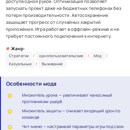
доступа одной рукой. Оптимизация позволяет
запускать проект даже на бюджетных телефонах без
потери производительности. Автосохранение
защищает прогресс от случайных закрытий
приложения. Игра работает в оффлайн-режиме и не
требует постоянного подключения к интернету.
#
Жанр:
/
/
/
Стратегии
однопользовательские
Мод
/
Казуальные
Выживание
Особенности мода
Множитель урона — увеличивает наносимый
противникам ущерб
Множитель защиты — снижает входящий урон по
команде
Чит-меню — настраивай параметры игры под свои