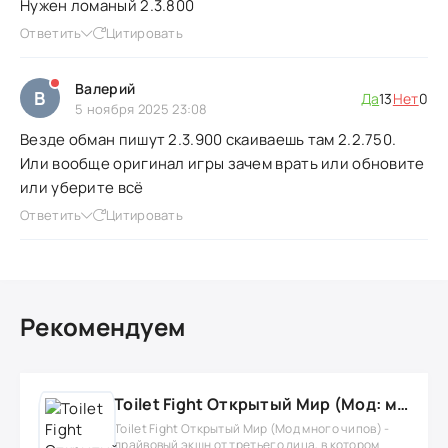
Нужен ломаный 2.3.800
Ответить
Цитировать
Валерий
В
Да
13
Нет
0
5 ноября 2025 23:08
Везде обман пишут 2.3.900 скаиваешь там 2.2.750.
Или вообще оригинал игры зачем врать или обновите
или уберите всё
Ответить
Цитировать
Рекомендуем
Toilet Fight Открытый Мир (Мод: много чипов, денег, все открыто, бессмертие, урон, 50+ читов)
Toilet Fight Открытый Мир (Мод много чипов) -
драйвовый экшн от третьего лица, в котором