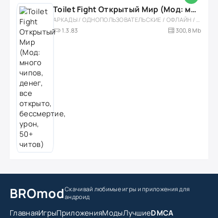
Toilet Fight Открытый Мир (Мод: много чипов, денег, все открыто, бессмертие, урон, 50+ читов)
АРКАДЫ / ОДНОПОЛЬЗОВАТЕЛЬСКИЕ / ОФЛАЙН / МОД / РОЛЕВЫЕ / ШУТЕРЫ / ОТКРЫТЫЙ МИР / ВСТРОЕННЫЙ КЕШ / 3D / ЭКШЕНЫ / ТУАЛЕТНЫЕ ВОЙНЫ / ДЛЯ ДЕТЕЙ
1.3.83
300,8 Mb
BROmod
Скачивай любимые игры
и приложения для
андроид
Главная
Игры
Приложения
Моды
Лучшие
DMCA