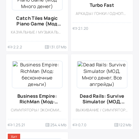
Turbo Fast
АРКАДЫ / ГОНКИ / ОДНОПОЛЬЗОВАТЕЛЬСКИЕ / ОФЛАЙН / ДЛЯ ДЕТЕЙ / ПО МУЛЬТФИЛЬМАМ / ГОНОЧНЫЙ ШУТЕР
Catch Tiles Magic
Piano Game (Мод
2.1.20
Много денег)
КАЗУАЛЬНЫЕ / МУЗЫКАЛЬНЫЕ / АРКАДЫ / ОДНОПОЛЬЗОВАТЕЛЬСКИЕ / СТИЛИЗАЦИЯ / ОФЛАЙН / ВСТРОЕННЫЙ КЕШ / МОД
2.2.2
131.07 Mb
Business Empire:
Dead Rails: Survive
RichMan (Мод:
Simulator (МОД,
бесконечные деньги)
Много денег, Все
СИМУЛЯТОРЫ / ЭКОНОМИЧЕСКАЯ СТРАТЕГИЯ / КАЗУАЛЬНЫЕ / МОД / ОДНОПОЛЬЗОВАТЕЛЬСКИЕ / РЕАЛИЗМ / ОФЛАЙН
ВЫЖИВАНИЕ / СИМУЛЯТОРЫ / 3D / МОД / ОДНА ЖИЗНЬ / ОТКРЫТЫЙ МИР
апгрейды)
1.25.21
254.4 Mb
0.7.0
122 Mb
Хит