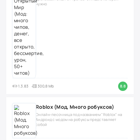
нужно
1.3.83
300,8 Mb
8.8
Roblox (Мод, Много робуксов)
Онлайн-песочница под названием "Roblox" на
Андроид с модом на робуксы представляет
собой