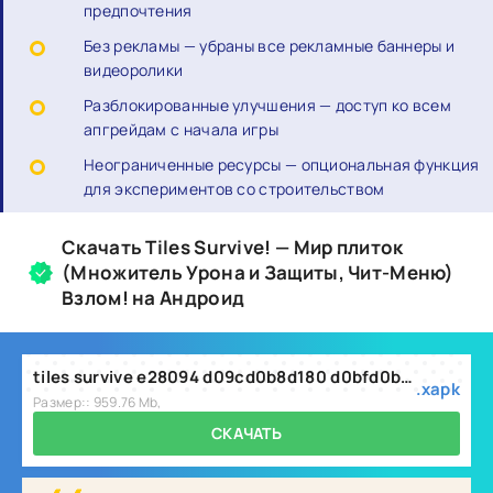
предпочтения
Без рекламы — убраны все рекламные баннеры и
видеоролики
Разблокированные улучшения — доступ ко всем
апгрейдам с начала игры
Неограниченные ресурсы — опциональная функция
для экспериментов со строительством
Скачать Tiles Survive! — Мир плиток
(Множитель Урона и Защиты, Чит-Меню)
Взлом! на Андроид
tiles survive e28094 d09cd0b8d180 d0bfd0bbd0b8d182d0bed0ba 2.5.600.xapk
.xapk
Размер:: 959.76 Mb,
СКАЧАТЬ