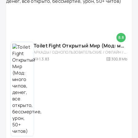
8.8
Toilet Fight Открытый Мир (Мод: много чипов, денег, все открыто, бессмертие, урон, 50+ читов)
АРКАДЫ / ОДНОПОЛЬЗОВАТЕЛЬСКИЕ / ОФЛАЙН / МОД / РОЛЕВЫЕ / ШУТЕРЫ / ОТКРЫТЫЙ МИР / ВСТРОЕННЫЙ КЕШ / 3D / ЭКШЕНЫ / ТУАЛЕТНЫЕ ВОЙНЫ / ДЛЯ ДЕТЕЙ
1.3.83
300,8 Mb