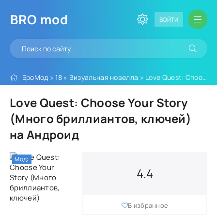
BRO
mod
ВОЙТИ
БроМод
»
18
»
Визуальная новелла
» Love Quest: Choose Your Story (Много бриллиантов, ключей)
Love Quest: Choose Your Story
(Много бриллиантов, ключей)
на Андроид
Мод:
4.4
В избранное