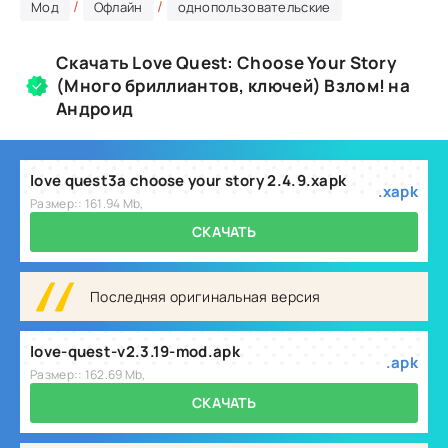
/
/
Мод
Офлайн
однопользовательские
Скачать Love Quest: Choose Your Story
(Много бриллиантов, ключей) Взлом! на
Андроид
love quest3a choose your story 2.4.9.xapk
.xapk
Размер:: 161.94 Mb,
СКАЧАТЬ
Последняя оригинальная версия
love-quest-v2.3.19-mod.apk
.apk
Размер:: 162.69 Mb,
СКАЧАТЬ