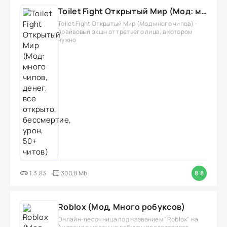
Toilet Fight Открытый Мир (Мод: много чипов, денег, все открыто, бессмертие, урон, 50+ читов)
Toilet Fight Открытый Мир (Мод много чипов) -
драйвовый экшн от третьего лица, в котором
нужно
1.3.83
300,8 Mb
8.8
Roblox (Мод, Много робуксов)
Онлайн-песочница под названием "Roblox" на