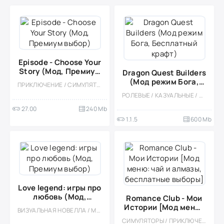
Episode - Choose Your
Story (Мод, Премиум
Dragon Quest Builders
выбор)
(Мод режим Бога,
ПРИКЛЮЧЕНИЕ / СИМУЛЯТОРЫ / СИМУЛЯТОРЫ ЖИЗНИ / КАЗУАЛЬНЫЕ / ОДНОПОЛЬЗОВАТЕЛЬСКИЕ / ОФЛАЙН / МОД / СТИЛИЗАЦИЯ
Бесплатный крафт)
РОЛЕВЫЕ / КАЗУАЛЬНЫЕ / СТИЛИЗАЦИЯ / АНИМЕ / МНОГОПОЛЬЗОВАТЕЛЬСКАЯ / ОНЛАЙН / 3D / КРАФТИНГ / МОД / ПЛАТНАЯ
27.00
240 Mb
1.1.5
600 Mb
Love legend: игры про
любовь (Мод,
Romance Club - Мои
Премиум выбор)
Истории [Мод меню:
ВИЗУАЛЬНАЯ НОВЕЛЛА / МОД / СИМУЛЯТОРЫ / ОФЛАЙН / ОДНОПОЛЬЗОВАТЕЛЬСКИЕ / РОМАНТИЧЕСКИЕ ЗНАКОМСТВА
чай и алмазы,
СИМУЛЯТОРЫ / ПРИКЛЮЧЕНИЕ / СТИЛИЗАЦИЯ / КАЗУАЛЬНЫЕ / ОДНОПОЛЬЗОВАТЕЛЬСКИЕ / ОФЛАЙН / МАЛЕНЬКАЯ / МОД