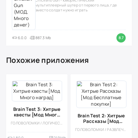
Chickens Gun - юмористический
мультиплеерный шутер от первого лица, где
вместо солдат нужно играть
6.0.0
887.3 Mb
8.7
Похожие приложения
Brain Test 3: Xитрые
квесты [Мод Много
Brain Test 2: Хитрые
наград]
Рассказы [Мод
ГОЛОВОЛОМКИ / ЛОГИЧЕСКАЯ / КАЗУАЛЬНЫЕ / ОДНОПОЛЬЗОВАТЕЛЬСКИЕ / СТИЛИЗАЦИЯ / ОФЛАЙН / ДЛЯ ДЕТЕЙ / МОД
Бесплатные покупки]
ГОЛОВОЛОМКИ / РАЗВЛЕЧЕНИЯ / КАЗУАЛЬНЫЕ / ОДНОПОЛЬЗОВАТЕЛЬСКИЕ / СТИЛИЗАЦИЯ / ОФЛАЙН / ДЛЯ ДЕТЕЙ / МОД
1.80.0
219 Mb