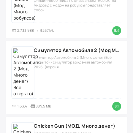
Онлайн-песочница под названием "Roblox" на
Андроид с модом на робуксы представляет
собой
2.733.988
267 Mb
8.4
Симулятор Автомобиля 2 (Мод Много денег/Всё открыто)
Симулятор Автомобиля 2 (Много денег/Всё
открыто) - симулятор вождения автомобиля
2026! (версия
1.63.4
889.5 Mb
8.1
Chicken Gun (МОД, Много денег)