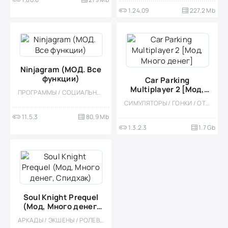
1.24.09
227.2 Mb
Ninjagram (МОД. Все
функции)
Car Parking
Multiplayer 2 [Мод,
ПРОГРАММЫ / СОЦИАЛЬНЫЕ / МОД
Много денег]
СИМУЛЯТОРЫ / ГОНКИ / ОТКРЫТЫЙ МИР / КАЗУАЛЬНЫЕ / СТИЛИЗАЦИЯ / 3D / ВСТРОЕННЫЙ КЕШ / БОЛЬШАЯ / МОД / ФИЗИКА
11.5.3
80,9 Mb
1.3.2.3
1.7 Gb
Soul Knight Prequel
(Мод, Много денег,
Спидхак)
АРКАДЫ / ЭКШЕНЫ / РОЛЕВЫЕ / ОДНОПОЛЬЗОВАТЕЛЬСКИЕ / ИЗОМЕТРИЯ / МАГИЯ / ФЭНТЕЗИ / МОД / ВСТРОЕННЫЙ КЕШ / ПИКСЕЛЬНАЯ / КАЗУАЛЬНЫЕ / ОФЛАЙН