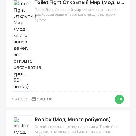
Toilet Fight Открытый Мир (Мод: много чипов, денег, все открыто, бессмертие, урон, 50+ читов)
Toilet Fight Открытый Мир (Мод много чипов) -
драйвовый экшн от третьего лица, в котором
нужно
1.3.83
300,8 Mb
8.8
Roblox (Мод, Много робуксов)
Онлайн-песочница под названием "Roblox" на
Андроид с модом на робуксы представляет