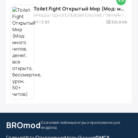
8.8
Toilet Fight Открытый Мир (Мод: много чипов, денег, все открыто, бессмертие, урон, 50+ читов)
АРКАДЫ / ОДНОПОЛЬЗОВАТЕЛЬСКИЕ / ОФЛАЙН / МОД / РОЛЕВЫЕ / ШУТЕРЫ / ОТКРЫТЫЙ МИР / ВСТРОЕННЫЙ КЕШ / 3D / ЭКШЕНЫ / ТУАЛЕТНЫЕ ВОЙНЫ / ДЛЯ ДЕТЕЙ
1.3.83
300,8 Mb
BROmod
Скачивай любимые игры
и приложения для
андроид
Главная
Игры
Приложения
Моды
Лучшие
DMCA