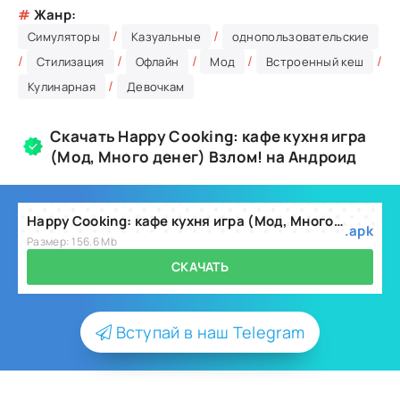
#
Жанр:
/
/
Симуляторы
Казуальные
однопользовательские
/
/
/
/
/
Стилизация
Офлайн
Мод
Встроенный кеш
/
Кулинарная
Девочкам
Скачать Happy Cooking: кафе кухня игра
(Мод, Много денег) Взлом! на Андроид
Happy Cooking: кафе кухня игра (Мод, Много денег) v3.0.0
.apk
Размер: 156.6 Mb
СКАЧАТЬ
Вступай в наш Telegram