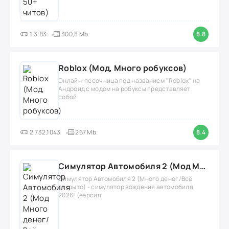
1.3.83
300,8 Mb
8.8
Roblox (Мод, Много робуксов)
Онлайн-песочница под названием "Roblox" на
Андроид с модом на робуксы представляет
собой
2.732.1043
267 Mb
8.4
Симулятор Автомобиля 2 (Мод Много денег/Всё открыто)
Симулятор Автомобиля 2 (Много денег/Всё
открыто) - симулятор вождения автомобиля
2026! (версия