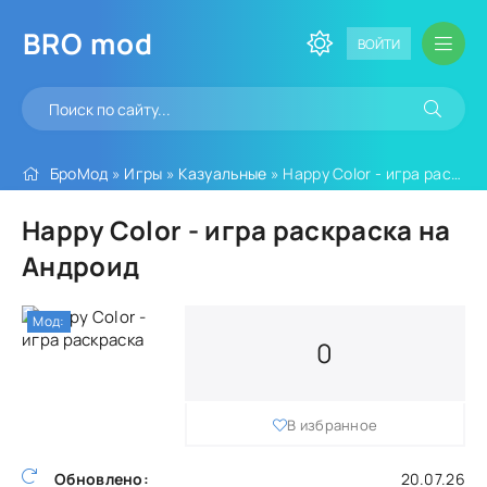
BRO
mod
ВОЙТИ
БроМод
»
Игры
»
Казуальные
» Happy Color - игра раскраска
Happy Color - игра раскраска на
Андроид
Мод:
0
В избранное
Обновлено:
20.07.26