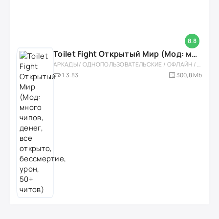
8.8
Toilet Fight Открытый Мир (Мод: много чипов, денег, все открыто, бессмертие, урон, 50+ читов)
АРКАДЫ / ОДНОПОЛЬЗОВАТЕЛЬСКИЕ / ОФЛАЙН / МОД / РОЛЕВЫЕ / ШУТЕРЫ / ОТКРЫТЫЙ МИР / ВСТРОЕННЫЙ КЕШ / 3D / ЭКШЕНЫ / ТУАЛЕТНЫЕ ВОЙНЫ / ДЛЯ ДЕТЕЙ
1.3.83
300,8 Mb