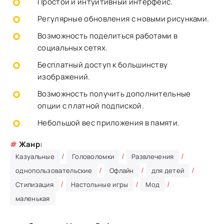
Простой и интуитивный интерфейс.
Регулярные обновления с новыми рисунками.
Возможность поделиться работами в
социальных сетях.
Бесплатный доступ к большинству
изображений.
Возможность получить дополнительные
опции с платной подпиской.
Небольшой вес приложения в памяти.
#
Жанр:
/
/
/
Казуальные
Головоломки
Развлечения
/
/
/
однопользовательские
Офлайн
для детей
/
/
/
Стилизация
Настольные игры
Мод
маленькая