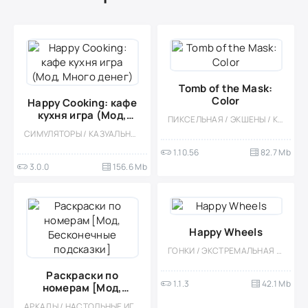
Tomb of the Mask:
Color
Happy Cooking: кафе
кухня игра (Мод,
ПИКСЕЛЬНАЯ / ЭКШЕНЫ / КАЗУАЛЬНЫЕ / ОДНОПОЛЬЗОВАТЕЛЬСКИЕ / СТИЛИЗАЦИЯ / ОФЛАЙН / МОД / РЕТРО / ГОЛОВОЛОМКИ
Много денег)
СИМУЛЯТОРЫ / КАЗУАЛЬНЫЕ / ОДНОПОЛЬЗОВАТЕЛЬСКИЕ / СТИЛИЗАЦИЯ / ОФЛАЙН / МОД / ВСТРОЕННЫЙ КЕШ / КУЛИНАРНАЯ / ДЕВОЧКАМ
1.10.56
82.7 Mb
3.0.0
156.6 Mb
Happy Wheels
ГОНКИ / ЭКСТРЕМАЛЬНАЯ ЕЗДА / КАЗУАЛЬНЫЕ / ОДНОПОЛЬЗОВАТЕЛЬСКИЕ / СТИЛИЗАЦИЯ / ОФЛАЙН / МОД / ВЕСЁЛАЯ / МАЛЕНЬКАЯ
Раскраски по
1.1.3
42.1 Mb
номерам [Мод,
Бесконечные
АРКАДЫ / НАСТОЛЬНЫЕ ИГРЫ / КАЗУАЛЬНЫЕ / ОДНОПОЛЬЗОВАТЕЛЬСКИЕ / СТИЛИЗАЦИЯ / ОФЛАЙН / МАЛЕНЬКАЯ / МОД