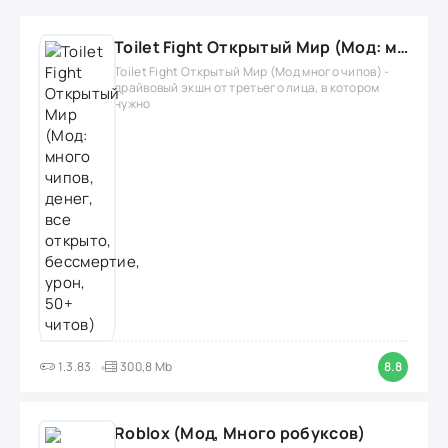
Toilet Fight Открытый Мир (Мод: много чипов, денег, все открыто, бессмертие, урон, 50+ читов)
Toilet Fight Открытый Мир (Мод много чипов) -
драйвовый экшн от третьего лица, в котором
нужно
1.3.83
300,8 Mb
8.8
Roblox (Мод, Много робуксов)