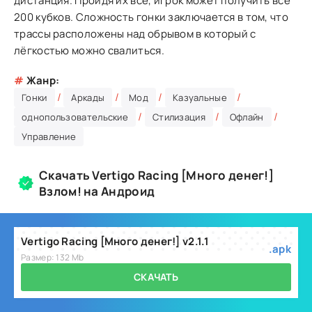
дистанция. Пройдя их все, игрок может получить все
200 кубков. Сложность гонки заключается в том, что
трассы расположены над обрывом в который с
лёгкостью можно свалиться.
#
Жанр:
/
/
/
/
Гонки
Аркады
Мод
Казуальные
/
/
/
однопользовательские
Стилизация
Офлайн
Управление
Скачать Vertigo Racing [Много денег!]
Взлом! на Андроид
Vertigo Racing [Много денег!] v2.1.1
.apk
Размер: 132 Mb
СКАЧАТЬ