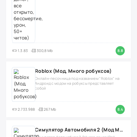
1.3.83
300,8 Mb
8.8
Roblox (Мод, Много робуксов)
Онлайн-песочница под названием "Roblox" на
Андроид с модом на робуксы представляет
собой
2.733.988
267 Mb
8.4
Симулятор Автомобиля 2 (Мод Много денег/Всё открыто)