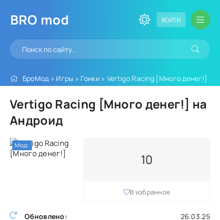
BRO
mod
ВОЙТИ
БроМод
»
Игры
»
Гонки
» Vertigo Racing [Много денег!]
Vertigo Racing [Много денег!] на
Андроид
Мод:
10
В избранное
Обновлено:
26.03.25