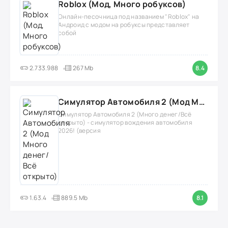
Roblox (Мод, Много робуксов)
Онлайн-песочница под названием "Roblox" на
Андроид с модом на робуксы представляет
собой
2.733.988
267 Mb
8.4
Симулятор Автомобиля 2 (Мод Много денег/Всё открыто)
Симулятор Автомобиля 2 (Много денег/Всё
открыто) - симулятор вождения автомобиля
2026! (версия
1.63.4
889.5 Mb
8.1