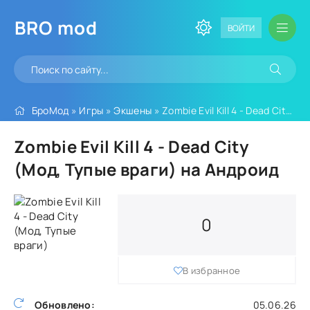
BRO
mod
ВОЙТИ
БроМод
»
Игры
»
Экшены
» Zombie Evil Kill 4 - Dead City (Мод, Тупые враги)
Zombie Evil Kill 4 - Dead City
(Мод, Тупые враги) на Андроид
0
В избранное
Обновлено:
05.06.26