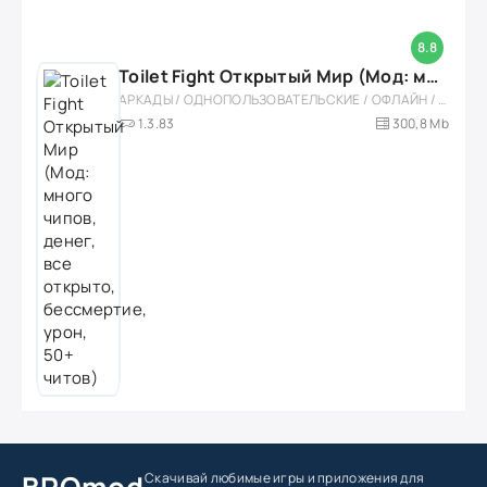
8.8
Toilet Fight Открытый Мир (Мод: много чипов, денег, все открыто, бессмертие, урон, 50+ читов)
АРКАДЫ / ОДНОПОЛЬЗОВАТЕЛЬСКИЕ / ОФЛАЙН / МОД / РОЛЕВЫЕ / ШУТЕРЫ / ОТКРЫТЫЙ МИР / ВСТРОЕННЫЙ КЕШ / 3D / ЭКШЕНЫ / ТУАЛЕТНЫЕ ВОЙНЫ / ДЛЯ ДЕТЕЙ
1.3.83
300,8 Mb
Скачивай любимые игры
и приложения для