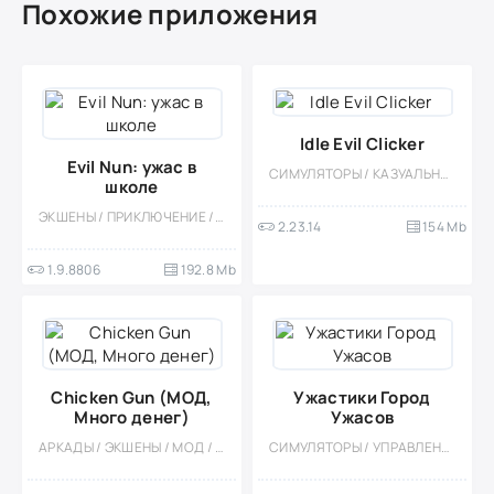
Похожие приложения
Idle Evil Clicker
Evil Nun: ужас в
СИМУЛЯТОРЫ / КАЗУАЛЬНЫЕ / ОДНОПОЛЬЗОВАТЕЛЬСКИЕ / СТИЛИЗАЦИЯ / ОФЛАЙН / МОД
школе
ЭКШЕНЫ / ПРИКЛЮЧЕНИЕ / ХОРРОР НА ВЫЖИВАНИЕ / КАЗУАЛЬНЫЕ / ОДНОПОЛЬЗОВАТЕЛЬСКИЕ / СТИЛИЗАЦИЯ / ОФЛАЙН / МОД / ВЫЖИВАНИЕ
2.23.14
154 Mb
1.9.8806
192.8 Mb
Chicken Gun (МОД,
Ужастики Город
Много денег)
Ужасов
АРКАДЫ / ЭКШЕНЫ / МОД / ОФЛАЙН / СОРЕВНОВАТЕЛЬНАЯ / КАЗУАЛЬНЫЕ / МНОГОПОЛЬЗОВАТЕЛЬСКАЯ / ТАКТИЧЕСКИЕ / ШУТЕРЫ / ВЕСЁЛАЯ
СИМУЛЯТОРЫ / УПРАВЛЕНИЕ / ОДНОПОЛЬЗОВАТЕЛЬСКИЕ / СТИЛИЗАЦИЯ / ДЛЯ ДЕТЕЙ / МОНСТРЫ / ХОРРОР НА ВЫЖИВАНИЕ / ВЫЖИВАНИЕ / ГОЛОВОЛОМКИ