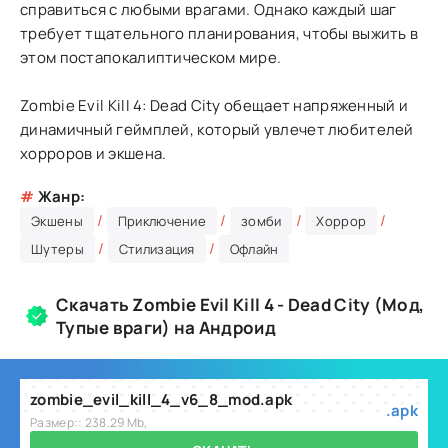
справиться с любыми врагами. Однако каждый шаг
требует тщательного планирования, чтобы выжить в
этом постапокалиптическом мире.
Zombie Evil Kill 4: Dead City обещает напряженный и
динамичный геймплей, который увлечет любителей
хорроров и экшена.
#
Жанр:
/
/
/
/
Экшены
Приключение
зомби
Хоррор
/
/
Шутеры
Стилизация
Офлайн
Скачать Zombie Evil Kill 4 - Dead City (Мод,
Тупые враги) на Андроид
zombie_evil_kill_4_v6_8_mod.apk
.apk
Размер:: 238.29 Mb,