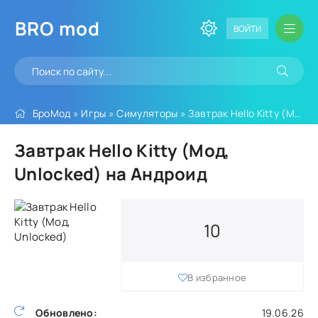
BRO
mod
ВОЙТИ
БроМод
»
Игры
»
Симуляторы
» Завтрак Hello Kitty (Мод, Unlocked)
Завтрак Hello Kitty (Мод,
Unlocked) на Андроид
10
В избранное
Обновлено:
19.06.26