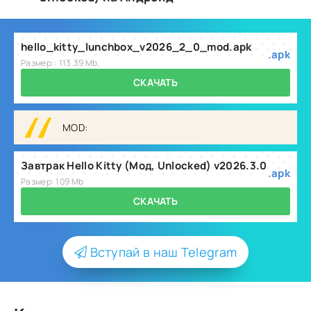
hello_kitty_lunchbox_v2026_2_0_mod.apk
.apk
Размер:: 113.39 Mb,
СКАЧАТЬ
MOD:
Завтрак Hello Kitty (Мод, Unlocked) v2026.3.0
.apk
Размер: 109 Mb
СКАЧАТЬ
Вступай в наш Telegram