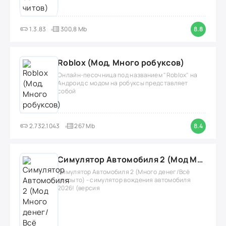
1.3.83
300,8 Mb
8.8
Roblox (Мод, Много робуксов)
Онлайн-песочница под названием "Roblox" на
Андроид с модом на робуксы представляет
собой
2.732.1043
267 Mb
8.4
Симулятор Автомобиля 2 (Мод Много денег/Всё открыто)
Симулятор Автомобиля 2 (Много денег/Всё
открыто) - симулятор вождения автомобиля
2026! (версия