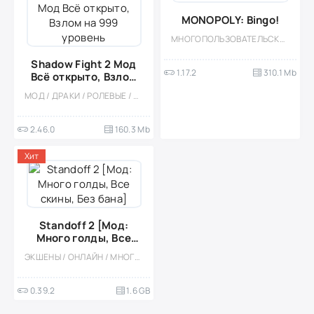
MONOPOLY: Bingo!
МНОГОПОЛЬЗОВАТЕЛЬСКАЯ / СОРЕВНОВАТЕЛЬНАЯ / МОД / ОДНОПОЛЬЗОВАТЕЛЬСКИЕ / АЗАРТНЫЕ / НАСТОЛЬНЫЕ ИГРЫ
Shadow Fight 2 Мод
1.17.2
310.1 Mb
Всё открыто, Взлом
на 999 уровень
МОД / ДРАКИ / РОЛЕВЫЕ / ОФЛАЙН / КАЗУАЛЬНЫЕ / ЭКШЕНЫ / ОДНОПОЛЬЗОВАТЕЛЬСКИЕ / СТИЛИЗАЦИЯ / ФЭНТЕЗИ / ВИД СБОКУ / БОССЫ
2.46.0
160.3 Mb
Хит
Standoff 2 [Мод:
Много голды, Все
скины, Без бана]
ЭКШЕНЫ / ОНЛАЙН / МНОГОПОЛЬЗОВАТЕЛЬСКАЯ / ШУТЕРЫ / ТАКТИЧЕСКИЕ / СОРЕВНОВАТЕЛЬНАЯ / ОДНОПОЛЬЗОВАТЕЛЬСКИЕ / СТИЛИЗАЦИЯ / МОД / БОЛЬШАЯ / ОТ ПЕРВОГО ЛИЦА / ВСТРОЕННЫЙ КЕШ / 3D / ПРИВАТКИ / ГЕЙМПАД
0.39.2
1.6 GB