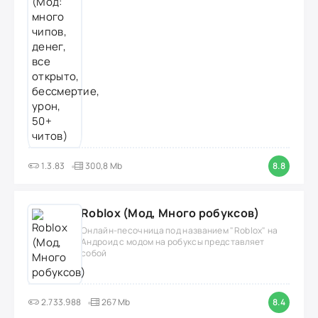
1.3.83
300,8 Mb
8.8
Roblox (Мод, Много робуксов)
Онлайн-песочница под названием "Roblox" на
Андроид с модом на робуксы представляет
собой
2.733.988
267 Mb
8.4