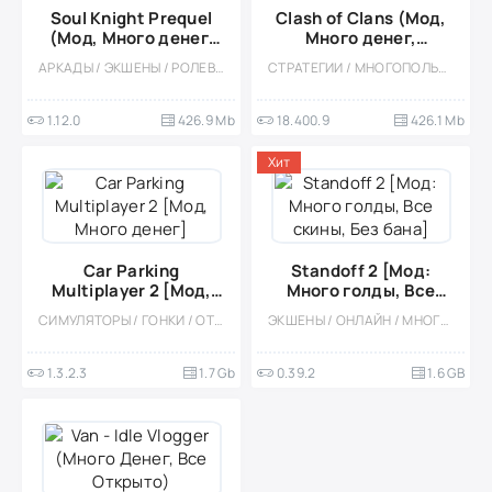
Soul Knight Prequel
Clash of Clans (Мод,
(Мод, Много денег,
Много денег,
Спидхак)
приватный сервер)
АРКАДЫ / ЭКШЕНЫ / РОЛЕВЫЕ / ОДНОПОЛЬЗОВАТЕЛЬСКИЕ / ИЗОМЕТРИЯ / МАГИЯ / ФЭНТЕЗИ / МОД / ВСТРОЕННЫЙ КЕШ / ПИКСЕЛЬНАЯ / КАЗУАЛЬНЫЕ / ОФЛАЙН
СТРАТЕГИИ / МНОГОПОЛЬЗОВАТЕЛЬСКАЯ / ОНЛАЙН / СОРЕВНОВАТЕЛЬНАЯ / БЕЗ КЕША / ВСТРОЕННЫЙ КЕШ / ОДНОПОЛЬЗОВАТЕЛЬСКИЕ / СТИЛИЗАЦИЯ / ФЭНТЕЗИ
1.12.0
426.9 Mb
18.400.9
426.1 Mb
Хит
Car Parking
Standoff 2 [Мод:
Multiplayer 2 [Мод,
Много голды, Все
Много денег]
скины, Без бана]
СИМУЛЯТОРЫ / ГОНКИ / ОТКРЫТЫЙ МИР / КАЗУАЛЬНЫЕ / СТИЛИЗАЦИЯ / 3D / ВСТРОЕННЫЙ КЕШ / БОЛЬШАЯ / МОД / ФИЗИКА
ЭКШЕНЫ / ОНЛАЙН / МНОГОПОЛЬЗОВАТЕЛЬСКАЯ / ШУТЕРЫ / ТАКТИЧЕСКИЕ / СОРЕВНОВАТЕЛЬНАЯ / ОДНОПОЛЬЗОВАТЕЛЬСКИЕ / СТИЛИЗАЦИЯ / МОД / БОЛЬШАЯ / ОТ ПЕРВОГО ЛИЦА / ВСТРОЕННЫЙ КЕШ / 3D / ПРИВАТКИ / ГЕЙМПАД
1.3.2.3
1.7 Gb
0.39.2
1.6 GB