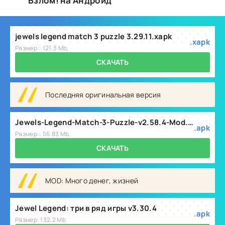
Взлом! на Андроид
jewels legend match 3 puzzle 3.29.11.xapk
.xapk
Размер:: 121.3 Mb,
СКАЧАТЬ
Последняя оригинальная версия
Jewels-Legend-Match-3-Puzzle-v2.58.4-Mod.apk
.apk
Размер:: 56.83 Mb,
СКАЧАТЬ
MOD: Много денег, жизней
Jewel Legend: три в ряд игры v3.30.4
.apk
Размер: 132.2 Mb