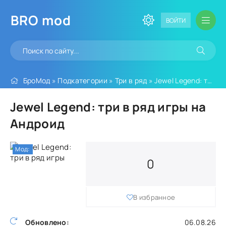
BRO
mod
ВОЙТИ
БроМод
»
Подкатегории
»
Три в ряд
» Jewel Legend: три в ряд игры
Jewel Legend: три в ряд игры на
Андроид
Мод:
0
В избранное
Обновлено:
06.08.26