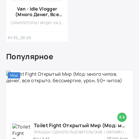
Van - Idle Vlogger
(Много Денег, Все
Открыто)
СИМУЛЯТОРЫ / ИНДИ / КАЗУАЛЬНЫЕ / ОДНОПОЛЬЗОВАТЕЛЬСКИЕ / МОД / ОФЛАЙН
35_03-26
Популярное
Мод
8.8
Toilet Fight Открытый Мир (Мод: много чипов, денег, все открыто, бессмертие, урон, 50+ читов)
АРКАДЫ / ОДНОПОЛЬЗОВАТЕЛЬСКИЕ / ОФЛАЙН / МОД / РОЛЕВЫЕ / ШУТЕРЫ / ОТКРЫТЫЙ МИР / ВСТРОЕННЫЙ КЕШ / 3D / ЭКШЕНЫ / ТУАЛЕТНЫЕ ВОЙНЫ / ДЛЯ ДЕТЕЙ
1.3.83
300,8 Mb