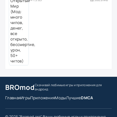
BROmod
Скачивай любимые игры
и приложения для
андроид
Главная
Игры
Приложения
Моды
Лучшие
DMCA
© 2025 "Bromod.org" Ваши любимые игры и приложения