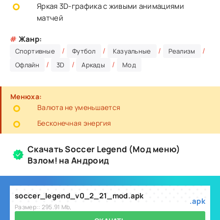
Яркая 3D-графика с живыми анимациями
матчей
#
Жанр:
/
/
/
/
Спортивные
Футбол
Казуальные
Реализм
/
/
/
Офлайн
3D
Аркады
Мод
Менюха:
Валюта не уменьшается
Бесконечная энергия
Скачать Soccer Legend (Мод меню)
Взлом! на Андроид
soccer_legend_v0_2_21_mod.apk
.apk
Размер:: 295.91 Mb,