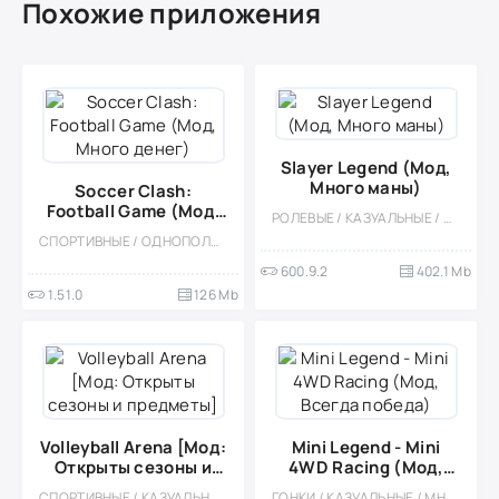
Похожие приложения
Slayer Legend (Мод,
Много маны)
Soccer Clash:
Football Game (Мод,
РОЛЕВЫЕ / КАЗУАЛЬНЫЕ / ОДНОПОЛЬЗОВАТЕЛЬСКИЕ / СТИЛИЗАЦИЯ / ПИКСЕЛЬНАЯ / МОД / ВСТРОЕННЫЙ КЕШ / РЕТРО / МАГИЯ / МОНСТРЫ
Много денег)
СПОРТИВНЫЕ / ОДНОПОЛЬЗОВАТЕЛЬСКИЕ / КАЗУАЛЬНЫЕ / 3D / МОД / ФУТБОЛ
600.9.2
402.1 Mb
1.51.0
126 Mb
Volleyball Arena [Мод:
Mini Legend - Mini
Открыты сезоны и
4WD Racing (Мод,
предметы]
Всегда победа)
СПОРТИВНЫЕ / КАЗУАЛЬНЫЕ / МНОГОПОЛЬЗОВАТЕЛЬСКАЯ / СОРЕВНОВАТЕЛЬНАЯ / ОДНОПОЛЬЗОВАТЕЛЬСКИЕ / СТИЛИЗАЦИЯ / МОД / ВСТРОЕННЫЙ КЕШ / ВИД СБОКУ / ОФЛАЙН
ГОНКИ / КАЗУАЛЬНЫЕ / МНОГОПОЛЬЗОВАТЕЛЬСКАЯ / СОРЕВНОВАТЕЛЬНАЯ / ОДНОПОЛЬЗОВАТЕЛЬСКИЕ / СТИЛИЗАЦИЯ / МОД / PVP / ИЗОМЕТРИЯ / ВСТРОЕННЫЙ КЕШ