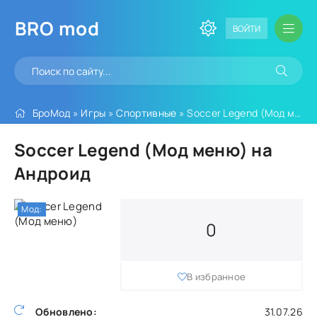
BRO
mod
ВОЙТИ
БроМод
»
Игры
»
Спортивные
» Soccer Legend (Мод меню)
Soccer Legend (Мод меню) на
Андроид
Мод:
0
В избранное
Обновлено:
31.07.26