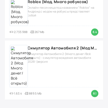
Roblox (Мод, Много робуксов)
Онлайн-песочница под названием "Roblox" на
Андроид с модом на робуксы представляет
собой
2.733.988
267 Mb
8.4
Симулятор Автомобиля 2 (Мод Много денег/Всё открыто)
Симулятор Автомобиля 2 (Много денег/Всё
открыто) - симулятор вождения автомобиля
2026! (версия
1.63.4
889.5 Mb
8.1