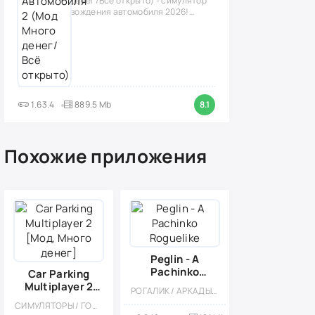
денег/Всё открыто) - симулятор
вождения автомобиля 2026!
(версия
1.63.4
889.5 Mb
8.1
Похожие приложения
Peglin - A
Pachinko
Car Parking
Roguelike
Multiplayer 2
РОГАЛИК / АРКАДЫ / ПОШАГОВЫЕ / ДРАКОНЫ / БОССЫ / ФИЗИКА / КАЗУАЛЬНЫЕ / ТАКТИЧЕСКИЕ / ОДНОПОЛЬЗОВАТЕЛЬСКИЕ / МОД
[Мод, Много
СИМУЛЯТОРЫ / ГОНКИ / ОТКРЫТЫЙ МИР / КАЗУАЛЬНЫЕ / СТИЛИЗАЦИЯ / 3D / ВСТРОЕННЫЙ КЕШ / БОЛЬШАЯ / МОД / ФИЗИКА
денег]