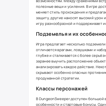
возможностям. Между сражениями встр
полезные вещи и усиления. В игре дос
меняет стиль прохождения и предлагае
защиту, другие наносят высокий урон 
игру разнообразной и поддерживает и
Подземелья и их особенно
Игра предлагает несколько подземелий
отличается врагами, ловушками и наб
глубже и сталкивается с более серьёз
заранее выучить расположение объект
анализировать каждое действие. Некот
скрывают особенно опасных противник
продуманной стратегии.
Классы персонажей
В DungeonSweeper доступен большой в
особенности и стартовые бонусы. Оди