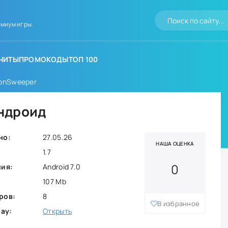
миум игры.
ЧИТЫ
ПРОМОКОДЫ
ТОП 100
onSweeper
ндроид
но:
27.05.26
НАША ОЦЕНКА
1.7
0
ния:
Android 7.0
107 Mb
ров:
8
В избранное
lay:
Открыть