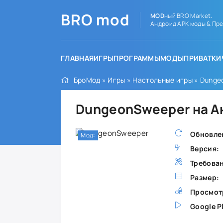
BRO
mod
MOD
ный BRO Market.
Андроид APK моды & Пре
ГЛАВНАЯ
ИГРЫ
ПРОГРАММЫ
МОДЫ
ПРИВАТКИ
БроМод
»
Игры
»
Настольные игры
» Dunge
DungeonSweeper на А
Обновле
Мод:
Версия:
Требова
Размер:
Просмот
Google P