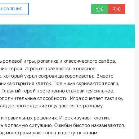
0
0
БНОВЛЕНИЕ
 ролевой игры, рогалика и классического сапёра,
ние героя. Игрок отправляется в опасное
, который украл сокровища королевства. Вместо
ника открытия клеток. Под ними скрываются враги,
 Главный герой постепенно становится сильнее,
ополнительные способности. Игра сочетает тактику,
 каждое прохождение ощущается по-разному.
и правильных решениях. Игрок изучает клетки,
ть в опасную ситуацию. Ошибки быстро наказываются,
ад монстрами дают опыт и доступ к новым