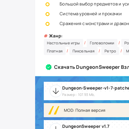
Большой выбор предметов и ус
Система уровней и прокачки
Сражения с монстрами и драко
#
Жанр:
/
/
Настольные игры
Головоломки
Ро
/
/
/
Платная
Пиксельная
Ретро
М
Скачать DungeonSweeper Взл
Dungeon-Sweeper-v1-7-patch
Размер:: 107.93 Mb,
MOD: Полная версия
DungeonSweeper v1.7