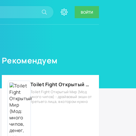
ВОЙТИ
Рекомендуем
Toilet Fight Открытый Мир (Мод: много чипов, денег, все открыто, бессмертие, урон, 50+ читов)
Toilet Fight Открытый Мир (Мод
много чипов) - драйвовый экшн от
третьего лица, в котором нужно