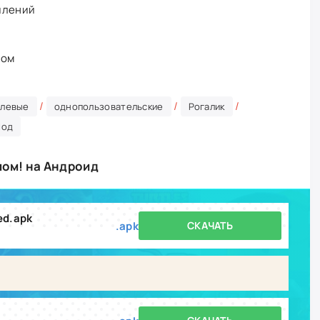
илений
ном
/
/
/
левые
однопользовательские
Рогалик
од
ом! на Андроид
ed.apk
.apk
СКАЧАТЬ