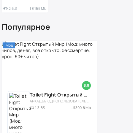
2.6.3
155 Mb
Популярное
Мод
8.8
Toilet Fight Открытый Мир (Мод: много чипов, денег, все открыто, бессмертие, урон, 50+ читов)
АРКАДЫ / ОДНОПОЛЬЗОВАТЕЛЬСКИЕ / ОФЛАЙН / МОД / РОЛЕВЫЕ / ШУТЕРЫ / ОТКРЫТЫЙ МИР / ВСТРОЕННЫЙ КЕШ / 3D / ЭКШЕНЫ / ТУАЛЕТНЫЕ ВОЙНЫ / ДЛЯ ДЕТЕЙ
1.3.83
300,8 Mb