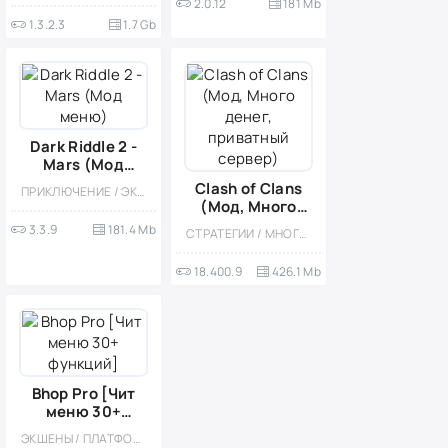
2.0.12
181 Mb
1.3.2.3
1.7 Gb
Dark Riddle 2 -
Mars (Мод
меню)
Clash of Clans
ПРИКЛЮЧЕНИЕ / ЭКШЕНЫ / СТИЛИЗАЦИЯ / ОДНОПОЛЬЗОВАТЕЛЬСКИЕ / ОФЛАЙН / 3D / ОТ ПЕРВОГО ЛИЦА / ГОЛОВОЛОМКИ / СТЕЛС / ВЫЖИВАНИЕ / МОД
(Мод, Много
денег,
3.3.9
181.4 Mb
СТРАТЕГИИ / МНОГОПОЛЬЗОВАТЕЛЬСКАЯ / ОНЛАЙН / СОРЕВНОВАТЕЛЬНАЯ / БЕЗ КЕША / ВСТРОЕННЫЙ КЕШ / ОДНОПОЛЬЗОВАТЕЛЬСКИЕ / СТИЛИЗАЦИЯ / ФЭНТЕЗИ
приватный
сервер)
18.400.9
426.1 Mb
Bhop Pro [Чит
меню 30+
функций]
ЭКШЕНЫ / ПЛАТФОРМЕРЫ / 3D / КАЗУАЛЬНЫЕ / МНОГОПОЛЬЗОВАТЕЛЬСКАЯ / ОДНА ЖИЗНЬ / МОД / ОФЛАЙН / ЧИТЫ