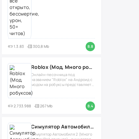
1.3.83
300,8 Mb
8.8
Roblox (Мод, Много робуксов)
Онлайн-песочница под
названием "Roblox" на Андроид с
модом на робуксы представляет
собой
2.733.988
267 Mb
8.4
Симулятор Автомобиля 2 (Мод Много денег/Всё открыто)
Симулятор Автомобиля 2 (Много