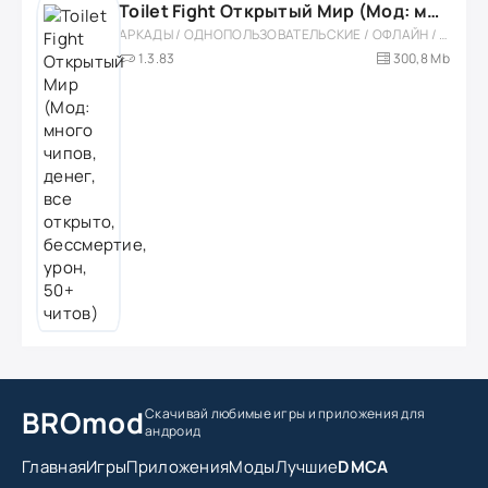
Toilet Fight Открытый Мир (Мод: много чипов, денег, все открыто, бессмертие, урон, 50+ читов)
АРКАДЫ / ОДНОПОЛЬЗОВАТЕЛЬСКИЕ / ОФЛАЙН / МОД / РОЛЕВЫЕ / ШУТЕРЫ / ОТКРЫТЫЙ МИР / ВСТРОЕННЫЙ КЕШ / 3D / ЭКШЕНЫ / ТУАЛЕТНЫЕ ВОЙНЫ / ДЛЯ ДЕТЕЙ
1.3.83
300,8 Mb
BROmod
Скачивай любимые игры
и приложения для
андроид
Главная
Игры
Приложения
Моды
Лучшие
DMCA