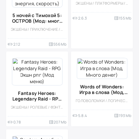
ЭКШЕНЫ / ПЛАТФОРМЕРЫ / 3D / КАЗУАЛЬНЫЕ / МНОГОПОЛЬЗОВАТЕЛЬСКАЯ / ОДНА ЖИЗНЬ / МОД / ОФЛАЙН / ЧИТЫ
5 ночей с Тимохой 5:
2.6.3
155 Mb
ОСТРОВ (Мод: много
пирожков,
ЭКШЕНЫ / ПРИКЛЮЧЕНИЕ / 3D / ОДНОПОЛЬЗОВАТЕЛЬСКИЕ / ВЫЖИВАНИЕ / ОФЛАЙН / МОД / ХОРРОР / ХОРРОР НА ВЫЖИВАНИЕ
бессмертие,
бесконечный крафт,
энергия, скорость)
2.12
556 Mb
Words of Wonders:
Игра в слова (Мод,
Fantasy Heroes:
Много денег)
Legendary Raid - RPG
ГОЛОВОЛОМКИ / ЛОГИЧЕСКАЯ / РЕАЛИЗМ / ОДНОПОЛЬЗОВАТЕЛЬСКИЕ / ОФЛАЙН / МОД / ВСТРОЕННЫЙ КЕШ
Экшн рпг (Мод меню)
ЭКШЕНЫ / РОЛЕВЫЕ / ФЭНТЕЗИ / МОНСТРЫ / МНОГОПОЛЬЗОВАТЕЛЬСКАЯ / МОД
5.8.4
193 Mb
0.78
207 Mb