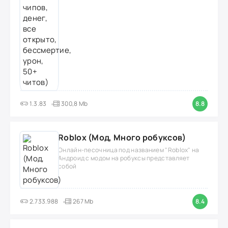
1.3.83
300,8 Mb
8.8
Roblox (Мод, Много робуксов)
Онлайн-песочница под названием "Roblox" на
Андроид с модом на робуксы представляет
собой
2.733.988
267 Mb
8.4