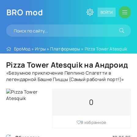
BRO
mod
ВОЙТИ
БроМод
»
Игры
»
Платформеры
» Pizza Tower Atesquik
Pizza Tower Atesquik на Андроид
«Безумное приключение Пеппино Спагетти в
легендарной Башне Пиццы (Самый рабочий порт!)»
0
В избранное