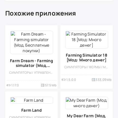
Похожие приложения
Farming Simulator 18
[Мод: Много денег]
Farm Dream - Farming
simulator (Мод,
СИМУЛЯТОРЫ / ФЕРМЫ / МОД / КАЗУАЛЬНЫЕ / ОДНОПОЛЬЗОВАТЕЛЬСКИЕ / ОФЛАЙН / РЕАЛИЗМ / ВСТРОЕННЫЙ КЕШ / БЕЗ КЕША / ПЛАТНАЯ
Бесплатные покупки)
СИМУЛЯТОРЫ / УПРАВЛЕНИЕ / ФЕРМЫ / КАЗУАЛЬНЫЕ / ОДНОПОЛЬЗОВАТЕЛЬСКИЕ / СТИЛИЗАЦИЯ / ОФЛАЙН / МОД / ИЗОМЕТРИЯ / МАЛЕНЬКАЯ
1.5.0.0
333.09 Mb
1.17.0
57.5 Mb
Farm Land
My Dear Farm (Мод,
СИМУЛЯТОРЫ / УПРАВЛЕНИЕ / ФЕРМЫ / КАЗУАЛЬНЫЕ / ОДНОПОЛЬЗОВАТЕЛЬСКИЕ / СТИЛИЗАЦИЯ / ОФЛАЙН / ДЛЯ ДЕТЕЙ / ИЗОМЕТРИЯ / МОД