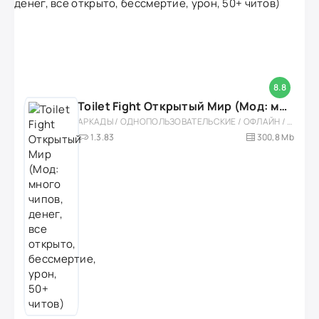
8.8
Toilet Fight Открытый Мир (Мод: много чипов, денег, все открыто, бессмертие, урон, 50+ читов)
АРКАДЫ / ОДНОПОЛЬЗОВАТЕЛЬСКИЕ / ОФЛАЙН / МОД / РОЛЕВЫЕ / ШУТЕРЫ / ОТКРЫТЫЙ МИР / ВСТРОЕННЫЙ КЕШ / 3D / ЭКШЕНЫ / ТУАЛЕТНЫЕ ВОЙНЫ / ДЛЯ ДЕТЕЙ
1.3.83
300,8 Mb