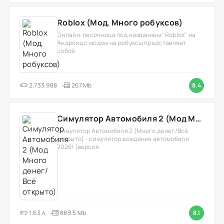
Roblox (Мод, Много робуксов)
Онлайн-песочница под названием "Roblox" на
Андроид с модом на робуксы представляет
собой
2.733.988
267 Mb
8.4
Симулятор Автомобиля 2 (Мод Много денег/Всё открыто)
Симулятор Автомобиля 2 (Много денег/Всё
открыто) - симулятор вождения автомобиля
2026! (версия
1.63.4
889.5 Mb
8.1