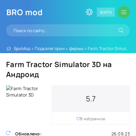
BRO
mod
ВОЙТИ
БроМод
»
Подкатегории
»
фермы
» Farm Tractor Simulator 3D
Farm Tractor Simulator 3D на
Андроид
5.7
В избранное
Обновлено:
26.09.23