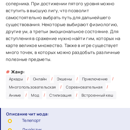
соперника. При достижении пятого уровня можно
вступить в высшую лигу, что позволит
самостоятельно выбрать путь для дальнейшего
существования. Некоторые выбирают физиологию,
другие ум, а третьи эмоциональное состояние. Для
вступления в сражение нужно найти гим, которых на
карте великое множество. Также в игре существует
много точек, в которых можно раздобыть различные
полезные предметы.
#
Жанр:
/
/
/
/
Аркады
Онлайн
Экшены
Приключение
/
/
Многопользовательская
Соревновательная
/
/
/
Аниме
Мод
Стилизация
Встроенный кеш
Описание чит мода:
Телепорт
Джойстик