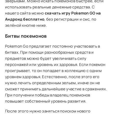
зверьками. Можно искать покемонов быстрее, если
использовать реальные денежные средства. С
нашего сайта можно
скачать игру Pokemon GO на
Андроид бесплатно
, без регистрации и смс, по
зелёной кнопке ниже.
Битвы покемонов
Pokemon Go предлагает постоянно участвовать в
битвах. При помощи разнообразных средств и
предметов можно будет увеличивать силу
персонажей или уровень их здоровья. Если покемон
проигрывает, то он попадает в коллекцию с одним
уровнем здоровья. Естественно, после этого его
нужно лечить определенным зельем, иначе он не
сможет принимать дальнейшее участие в сражениях.
При получении победы владелец покемонов
повышает собственный уровень развития.
После этого нужно заняться поиском нового