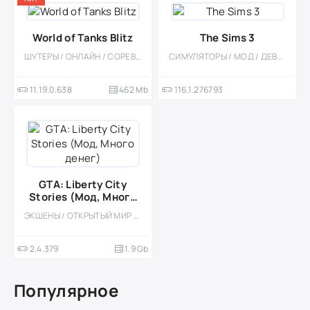
World of Tanks Blitz
The Sims 3
ШУТЕРЫ / ОНЛАЙН / СОРЕВНОВАТЕЛЬНАЯ / МНОГОПОЛЬЗОВАТЕЛЬСКАЯ / КАЗУАЛЬНЫЕ / ЭКШЕНЫ / ТАНКИ / РЕАЛИЗМ / PVP
СИМУЛЯТОРЫ / МОД / ДЕВОЧКАМ / КАЗУАЛЬНЫЕ / СИМУЛЯТОРЫ ЖИЗНИ / ОДНОПОЛЬЗОВАТЕЛЬСКИЕ / ОФЛАЙН / ВСТРОЕННЫЙ КЕШ
11.19.0.638
462 Mb
116.1.276793
GTA: Liberty City
Stories (Мод, Много
денег)
ЭКШЕНЫ / ОТКРЫТЫЙ МИР / ПОРТЫ / ПРИКЛЮЧЕНИЕ / МОД / КАЗУАЛЬНЫЕ / СТИЛИЗАЦИЯ / ОДНОПОЛЬЗОВАТЕЛЬСКИЕ / БОЛЬШАЯ / 3D / ВСТРОЕННЫЙ КЕШ / ПЛАТНАЯ
2.4.379
1.9 Gb
Популярное