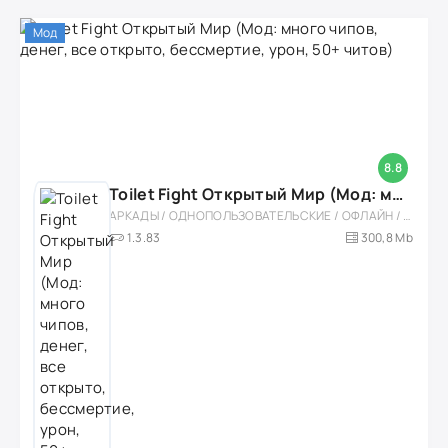
Мод
8.8
Toilet Fight Открытый Мир (Мод: много чипов, денег, все открыто, бессмертие, урон, 50+ читов)
АРКАДЫ / ОДНОПОЛЬЗОВАТЕЛЬСКИЕ / ОФЛАЙН / МОД / РОЛЕВЫЕ / ШУТЕРЫ / ОТКРЫТЫЙ МИР / ВСТРОЕННЫЙ КЕШ / 3D / ЭКШЕНЫ / ТУАЛЕТНЫЕ ВОЙНЫ / ДЛЯ ДЕТЕЙ
1.3.83
300,8 Mb