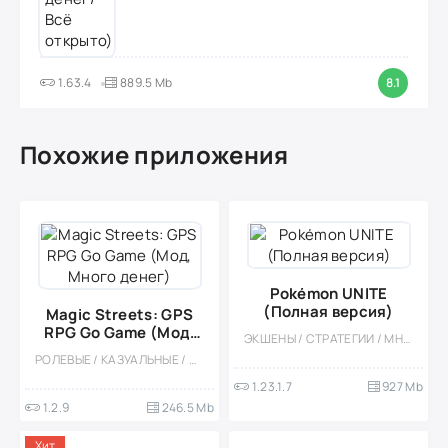
1.63.4
889.5 Mb
8.1
Похожие приложения
Pokémon UNITE
(Полная версия)
Magic Streets: GPS
RPG Go Game (Мод,
ЭКШЕНЫ / СТРАТЕГИИ / МНОГОПОЛЬЗОВАТЕЛЬСКАЯ / СОРЕВНОВАТЕЛЬНАЯ / ОДНОПОЛЬЗОВАТЕЛЬСКИЕ / СТИЛИЗАЦИЯ / АНИМЕ / ВСТРОЕННЫЙ КЕШ
Много денег)
РОЛЕВЫЕ / КАЗУАЛЬНЫЕ / МНОГОПОЛЬЗОВАТЕЛЬСКАЯ / ОДНОПОЛЬЗОВАТЕЛЬСКИЕ / СТИЛИЗАЦИЯ / МОД / ВОКСЕЛЬНАЯ / ВСТРОЕННЫЙ КЕШ / СТРАТЕГИИ / ФЭНТЕЗИ / ПРИКЛЮЧЕНИЕ
1.23.1.7
927 Mb
1.2.9
246.5 Mb
Хит