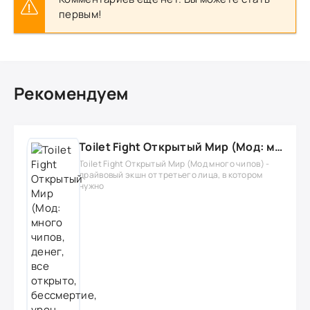
первым!
Рекомендуем
Toilet Fight Открытый Мир (Мод: много чипов, денег, все открыто, бессмертие, урон, 50+ читов)
Toilet Fight Открытый Мир (Мод много чипов) -
драйвовый экшн от третьего лица, в котором
нужно