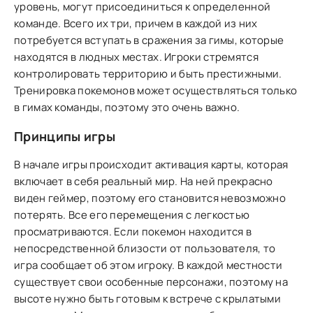
уровень, могут присоединиться к определенной
команде. Всего их три, причем в каждой из них
потребуется вступать в сражения за гимы, которые
находятся в людных местах. Игроки стремятся
контролировать территорию и быть престижными.
Тренировка покемонов может осуществляться только
в гимах команды, поэтому это очень важно.
Принципы игры
В начале игры происходит активация карты, которая
включает в себя реальный мир. На ней прекрасно
виден геймер, поэтому его становится невозможно
потерять. Все его перемещения с легкостью
просматриваются. Если покемон находится в
непосредственной близости от пользователя, то
игра сообщает об этом игроку. В каждой местности
существует свои особенные персонажи, поэтому на
высоте нужно быть готовым к встрече с крылатыми