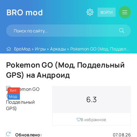
BRO
mod
ВОЙТИ
БроМод
»
Игры
»
Аркады
» Pokemon GO (Мод, Поддельный GPS)
Pokemon GO (Мод, Поддельный
GPS) на Андроид
Хит:
Мод:
6.3
В избранное
Обновлено:
07.08.26