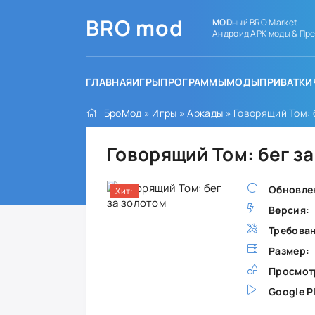
BRO
mod
MOD
ный BRO Market.
Андроид APK моды & Пре
ГЛАВНАЯ
ИГРЫ
ПРОГРАММЫ
МОДЫ
ПРИВАТКИ
БроМод
»
Игры
»
Аркады
» Говорящий Том: 
Говорящий Том: бег з
Обновле
Хит:
Версия:
Требова
Размер:
Просмот
Google P