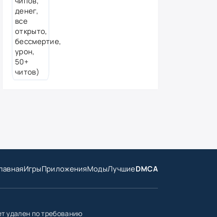
лавная
Игры
Приложения
Моды
Лучшие
DMCA
ет удален по требованию