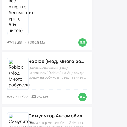
1.3.83
300,8 Mb
8.8
Roblox (Мод, Много робуксов)
Онлайн-песочница под
названием "Roblox" на Андроид с
модом на робуксы представляет
собой
2.733.988
267 Mb
8.4
Симулятор Автомобиля 2 (Мод Много денег/Всё открыто)
Симулятор Автомобиля 2 (Много