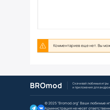
Комментариев еще нет. Вы мож
BROmod
Скачивай любимые игры
и приложения для андро
© 2025 "Bromod.org" Ваши любимые и
Администрация не несет ответственн