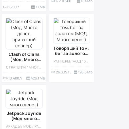
6.2.0.560
104 Mb
1.2.1.17
77 Mb
Говорящий Том:
бег за золотом
Clash of Clans
(МОД, Много
(Мод, Много
РАННЕРЫ / МОД / 3D / ДЛЯ ДЕТЕЙ / СТИЛИЗАЦИЯ / ОДНОПОЛЬЗОВАТЕЛЬСКИЕ / ОФЛАЙН / ПО МУЛЬТФИЛЬМАМ / АРКАДЫ / ПЛАТФОРМЕРЫ / ЭКШЕНЫ
денег)
денег,
СТРАТЕГИИ / МНОГОПОЛЬЗОВАТЕЛЬСКАЯ / ОНЛАЙН / СОРЕВНОВАТЕЛЬНАЯ / БЕЗ КЕША / ВСТРОЕННЫЙ КЕШ / ОДНОПОЛЬЗОВАТЕЛЬСКИЕ / СТИЛИЗАЦИЯ / ФЭНТЕЗИ
приватный
26.3.15.19007
195.5 Mb
сервер)
18.400.9
426.1 Mb
Jetpack Joyride
(Мод много
денег)
АРКАДЫ / МОД / РАННЕРЫ / ЭКШЕНЫ / ОДНОПОЛЬЗОВАТЕЛЬСКИЕ / СТИЛИЗАЦИЯ / ОФЛАЙН / ВСТРОЕННЫЙ КЕШ / БЕЗ КЕША / ФИЗИКА