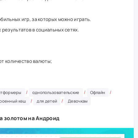
ильных игр, за которых можно играть.
результатов в социальных сетях.
ают количество валюты;
/
/
/
атформеры
однопользовательские
Офлайн
/
/
роенный кеш
для детей
Девочкам
за золотом на Андроид