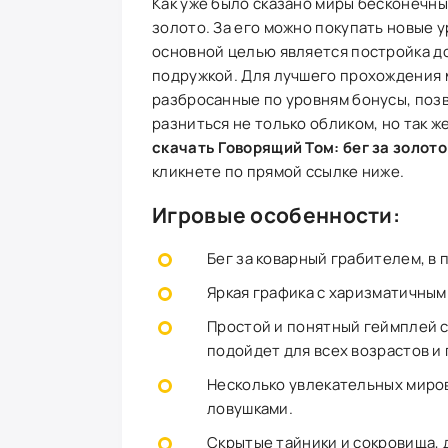
Как уже было сказано миры бесконечны
золото. За его можно покупать новые у
основной целью является постройка до
подружкой. Для лучшего прохождения м
разбросанные по уровням бонусы, поз
разниться не только обликом, но так 
скачать Говорящий Том: бег за золот
кликнете по прямой ссылке ниже.
Игровые особенности:
Бег за коварный грабителем, в 
Яркая графика с харизматичны
Простой и понятный геймплей с
подойдет для всех возрастов и
Несколько увлекательных миров
ловушками.
Скрытые тайники и сокровища, д