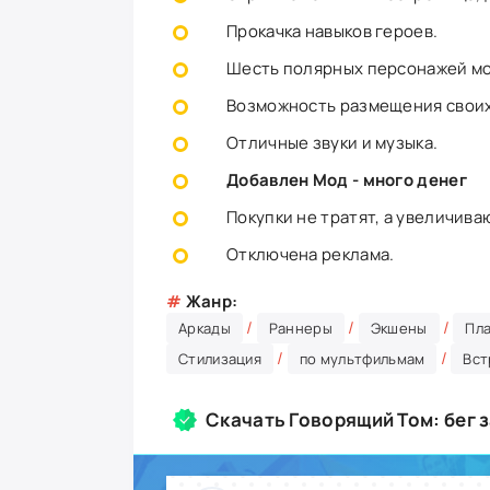
Прокачка навыков героев.
Шесть полярных персонажей моб
Возможность размещения своих 
Отличные звуки и музыка.
Добавлен Мод - много денег
Покупки не тратят, а увеличив
Отключена реклама.
#
Жанр:
/
/
/
Аркады
Раннеры
Экшены
Пл
/
/
Стилизация
по мультфильмам
Вст
Скачать Говорящий Том: бег 