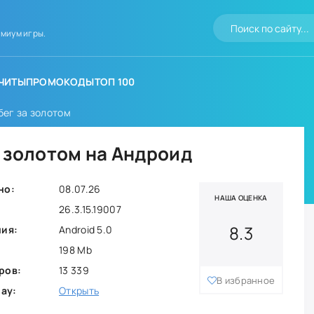
миум игры.
ЧИТЫ
ПРОМОКОДЫ
ТОП 100
бег за золотом
а золотом на Андроид
но:
08.07.26
НАША ОЦЕНКА
26.3.15.19007
8.3
ния:
Android 5.0
198 Mb
ров:
13 339
В избранное
lay:
Открыть