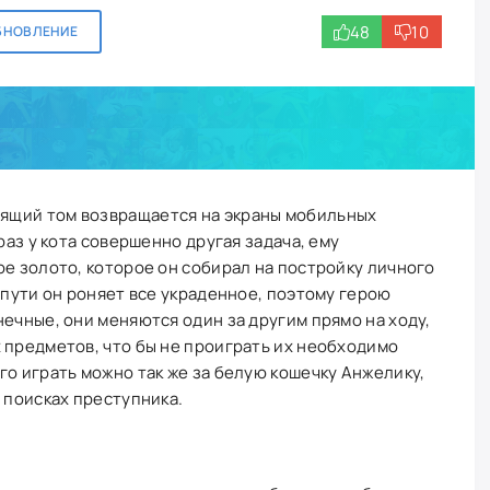
48
10
БНОВЛЕНИЕ
рящий том возвращается на экраны мобильных
раз у кота совершенно другая задача, ему
ое золото, которое он собирал на постройку личного
 пути он роняет все украденное, поэтому герою
нечные, они меняются один за другим прямо на ходу,
 предметов, что бы не проиграть их необходимо
го играть можно так же за белую кошечку Анжелику,
 поисках преступника.