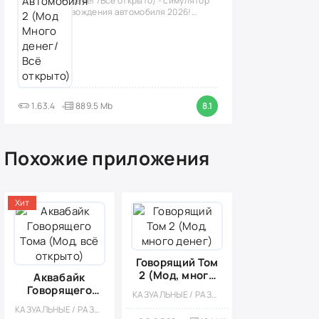
денег/Всё открыто) - симулятор
вождения автомобиля 2026!
(версия
1.63.4
889.5 Mb
8.1
Похожие приложения
Хит
Говорящий Том
2 (Мод, много
Аквабайк
денег)
Говорящего
КАЗУАЛЬНЫЕ / РАЗВЛЕЧЕНИЯ / ОФЛАЙН / ОДНОПОЛЬЗОВАТЕЛЬСКИЕ / ДЛЯ ДЕТЕЙ / МИЛАЯ / УХОД / ДЕВОЧКАМ / ПО МУЛЬТФИЛЬМАМ / БЕЗ КЕША / МОД
Тома (Мод, всё
КАЗУАЛЬНЫЕ / РАЗВЛЕЧЕНИЯ / ДЛЯ ВСЕЙ СЕМЬИ / ДЕВОЧКАМ / ДЛЯ ДЕТЕЙ / ОДНОПОЛЬЗОВАТЕЛЬСКИЕ / ВЕСЁЛАЯ / МИЛАЯ / УХОД / ГОНКИ / СТИЛИЗАЦИЯ / ПО МУЛЬТФИЛЬМАМ / ОФЛАЙН / МАЛЕНЬКАЯ / ВСТРОЕННЫЙ КЕШ
открыто)