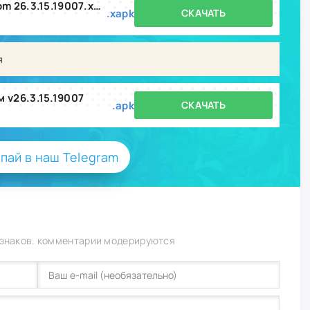
govoryaschiy tom beg za zolotom 26.3.15.19007.xapk
.xapk
СКАЧАТЬ
я
м v26.3.15.19007
.apk
СКАЧАТЬ
пай в наш Telegram
 знаков. комментарии модерируются