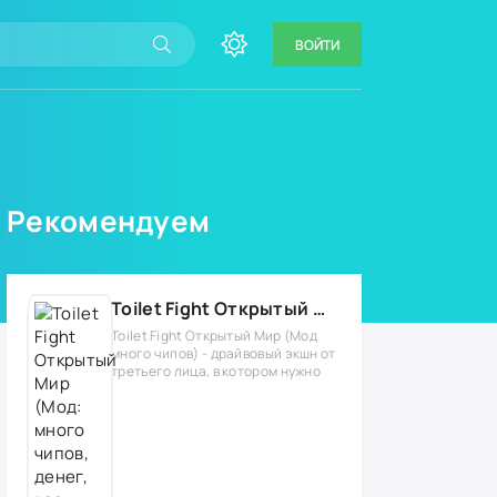
ВОЙТИ
Рекомендуем
Toilet Fight Открытый Мир (Мод: много чипов, денег, все открыто, бессмертие, урон, 50+ читов)
Toilet Fight Открытый Мир (Мод
много чипов) - драйвовый экшн от
третьего лица, в котором нужно