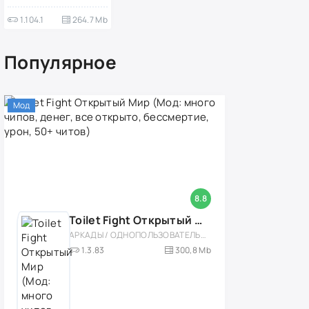
1.104.1
264.7 Mb
Популярное
Мод
8.8
Toilet Fight Открытый Мир (Мод: много чипов, денег, все открыто, бессмертие, урон, 50+ читов)
АРКАДЫ / ОДНОПОЛЬЗОВАТЕЛЬСКИЕ / ОФЛАЙН / МОД / РОЛЕВЫЕ / ШУТЕРЫ / ОТКРЫТЫЙ МИР / ВСТРОЕННЫЙ КЕШ / 3D / ЭКШЕНЫ / ТУАЛЕТНЫЕ ВОЙНЫ / ДЛЯ ДЕТЕЙ
1.3.83
300,8 Mb