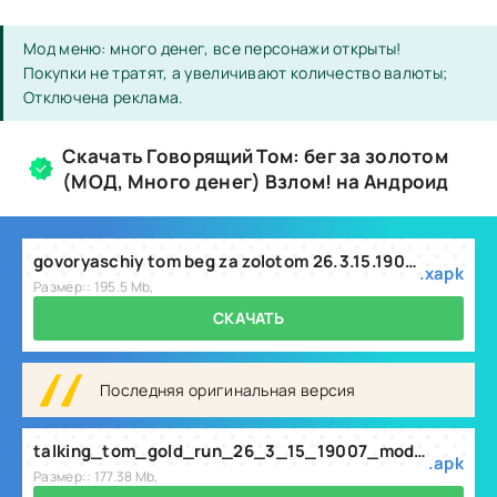
Мод меню: много денег, все персонажи открыты!
Покупки не тратят, а увеличивают количество валюты;
Отключена реклама.
Скачать Говорящий Том: бег за золотом
(МОД, Много денег) Взлом! на Андроид
govoryaschiy tom beg za zolotom 26.3.15.19007.xapk
.xapk
Размер:: 195.5 Mb,
СКАЧАТЬ
Последняя оригинальная версия
talking_tom_gold_run_26_3_15_19007_mod.apk
.apk
Размер:: 177.38 Mb,