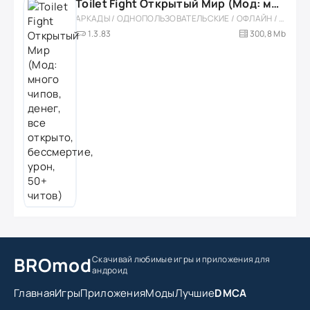
Toilet Fight Открытый Мир (Мод: много чипов, денег, все открыто, бессмертие, урон, 50+ читов)
АРКАДЫ / ОДНОПОЛЬЗОВАТЕЛЬСКИЕ / ОФЛАЙН / МОД / РОЛЕВЫЕ / ШУТЕРЫ / ОТКРЫТЫЙ МИР / ВСТРОЕННЫЙ КЕШ / 3D / ЭКШЕНЫ / ТУАЛЕТНЫЕ ВОЙНЫ / ДЛЯ ДЕТЕЙ
1.3.83
300,8 Mb
BROmod
Скачивай любимые игры
и приложения для
андроид
Главная
Игры
Приложения
Моды
Лучшие
DMCA