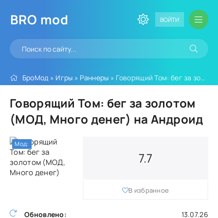
BRO
mod
ВОЙТИ
БроМод
»
Игры
»
Раннеры
» Говорящий Том: бег за золотом (МОД, Много денег)
Говорящий Том: бег за золотом
(МОД, Много денег) на Андроид
Мод:
7.7
В избранное
Обновлено:
13.07.26