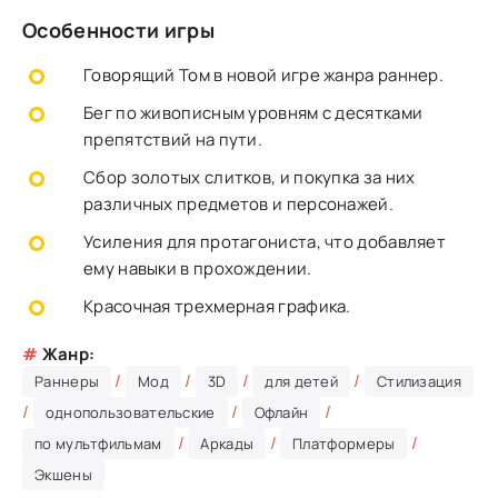
Особенности игры
Говорящий Том в новой игре жанра раннер.
Бег по живописным уровням с десятками
препятствий на пути.
Сбор золотых слитков, и покупка за них
различных предметов и персонажей.
Усиления для протагониста, что добавляет
ему навыки в прохождении.
Красочная трехмерная графика.
#
Жанр:
/
/
/
/
Раннеры
Мод
3D
для детей
Стилизация
/
/
/
однопользовательские
Офлайн
/
/
/
по мультфильмам
Аркады
Платформеры
Экшены