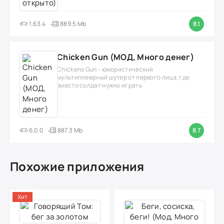
1.63.4
889.5 Mb
8.1
Chicken Gun (МОД, Много денег)
Chickens Gun - юмористический
мультиплеерный шутер от первого лица, где
вместо солдат нужно играть
6.0.0
887.3 Mb
8.7
Похожие приложения
Хит