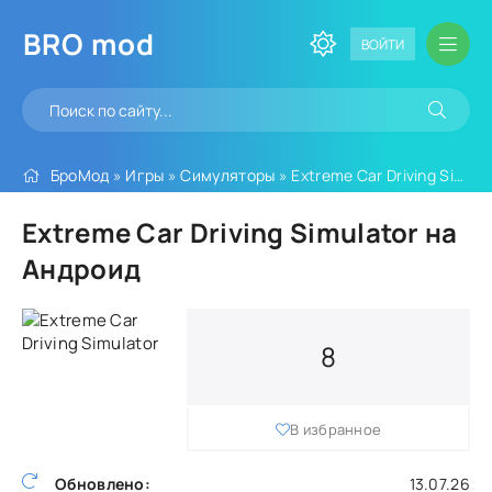
BRO
mod
ВОЙТИ
БроМод
»
Игры
»
Симуляторы
» Extreme Car Driving Simulator
Extreme Car Driving Simulator на
Андроид
8
В избранное
Обновлено:
13.07.26