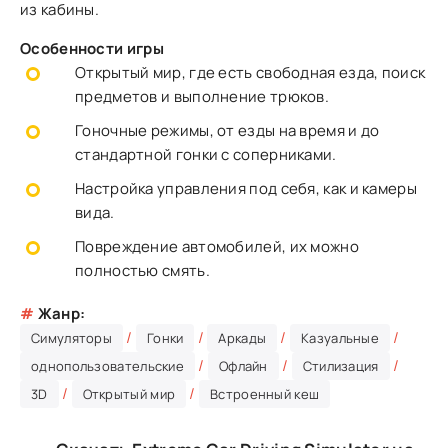
из кабины.
Особенности игры
Открытый мир, где есть свободная езда, поиск
предметов и выполнение трюков.
Гоночные режимы, от езды на время и до
стандартной гонки с соперниками.
Настройка управления под себя, как и камеры
вида.
Повреждение автомобилей, их можно
полностью смять.
#
Жанр:
/
/
/
/
Симуляторы
Гонки
Аркады
Казуальные
/
/
/
однопользовательские
Офлайн
Стилизация
/
/
3D
Открытый мир
Встроенный кеш