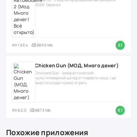
2026! (версия
1.63.4
889.5 Mb
8.1
Chicken Gun (МОД, Много денег)
Chickens Gun - юмористический
мультиплеерный шутер от первого лица, где
вместо солдат нужно играть
6.0.0
887.3 Mb
8.7
Похожие приложения