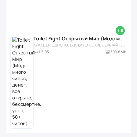
8.8
Toilet Fight Открытый Мир (Мод: много чипов, денег, все открыто, бессмертие, урон, 50+ читов)
АРКАДЫ / ОДНОПОЛЬЗОВАТЕЛЬСКИЕ / ОФЛАЙН / МОД / РОЛЕВЫЕ / ШУТЕРЫ / ОТКРЫТЫЙ МИР / ВСТРОЕННЫЙ КЕШ / 3D / ЭКШЕНЫ / ТУАЛЕТНЫЕ ВОЙНЫ / ДЛЯ ДЕТЕЙ
1.3.83
300,8 Mb