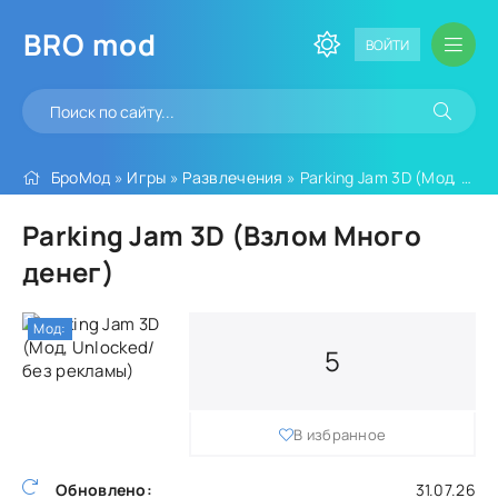
BRO
mod
ВОЙТИ
БроМод
»
Игры
»
Развлечения
» Parking Jam 3D (Мод, Unlocked/без рекламы)
Parking Jam 3D (Взлом Много
денег)
Мод:
5
В избранное
Обновлено:
31.07.26