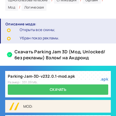
однопользовательские
Стилизация
Офлайн
/
Мод
Логическая
Описание мода:
Открыты все скины;
Убран показ рекламы.
Скачать Parking Jam 3D (Мод, Unlocked/
без рекламы) Взлом! на Андроид
Parking-Jam-3D-v232.0.1-mod.apk
.apk
Размер:: 331.09 Mb,
СКАЧАТЬ
MOD: