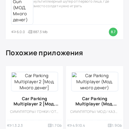
мультиплеерный шутер от первого лица, где
вместо солдат нужно играть
6.0.0
887.3 Mb
8.7
Похожие приложения
Car Parking
Car Parking
Multiplayer 2 [Мод,
Multiplayer (Мод,
Много денег]
много денег)
СИМУЛЯТОРЫ / ГОНКИ / ОТКРЫТЫЙ МИР / КАЗУАЛЬНЫЕ / СТИЛИЗАЦИЯ / 3D / ВСТРОЕННЫЙ КЕШ / БОЛЬШАЯ / МОД / ФИЗИКА
СИМУЛЯТОРЫ / МОД / КАЗУАЛЬНЫЕ / ОФЛАЙН / ОДНОПОЛЬЗОВАТЕЛЬСКИЕ / БОЛЬШАЯ / СТИЛИЗАЦИЯ / 3D / ВСТРОЕННЫЙ КЕШ / АРКАДЫ
1.3.2.3
1.7 Gb
4.9.10.4
1.9 Gb