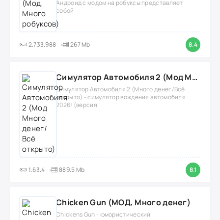
Андроид с модом на робуксы представляет
собой
2.733.988
267 Mb
8.4
Симулятор Автомобиля 2 (Мод Много денег/Всё открыто)
Симулятор Автомобиля 2 (Много денег/Всё
открыто) - симулятор вождения автомобиля
2026! (версия
1.63.4
889.5 Mb
8.1
Chicken Gun (МОД, Много денег)
Chickens Gun - юмористический