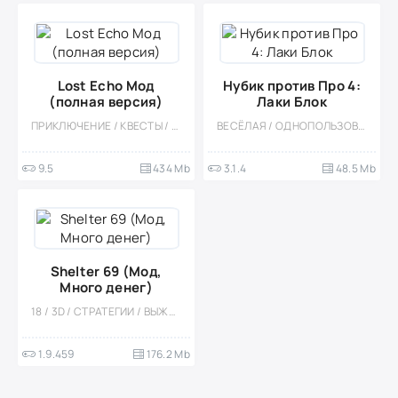
Lost Echo Мод
Нубик против Про 4:
(полная версия)
Лаки Блок
ПРИКЛЮЧЕНИЕ / КВЕСТЫ / ОДНОПОЛЬЗОВАТЕЛЬСКИЕ / СТИЛИЗАЦИЯ / ОФЛАЙН / ГОЛОВОЛОМКИ / ВСТРОЕННЫЙ КЕШ
ВЕСЁЛАЯ / ОДНОПОЛЬЗОВАТЕЛЬСКИЕ / КАЗУАЛЬНЫЕ / СТИЛИЗАЦИЯ / ПИКСЕЛЬНАЯ / ОФЛАЙН / ДЛЯ ДЕТЕЙ / СЛЭШЕР / ПЛАТФОРМЕРЫ / ВОКСЕЛЬНАЯ
9.5
434 Mb
3.1.4
48.5 Mb
Shelter 69 (Мод,
Много денег)
18 / 3D / СТРАТЕГИИ / ВЫЖИВАНИЕ / ОДНОПОЛЬЗОВАТЕЛЬСКИЕ / ОФЛАЙН / МОД / ЭРОТИКА / ВСТРОЕННЫЙ КЕШ
1.9.459
176.2 Mb