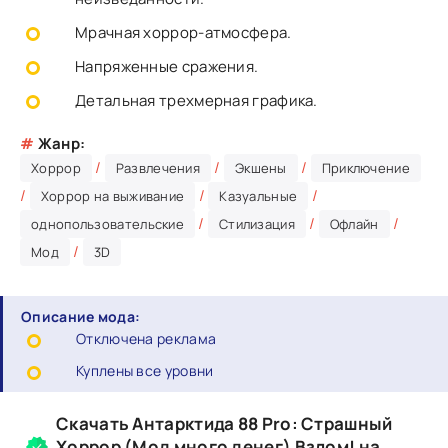
Мрачная хоррор-атмосфера.
Напряженные сражения.
Детальная трехмерная графика.
#
Жанр:
/
/
/
Хоррор
Развлечения
Экшены
Приключение
/
/
/
Хоррор на выживание
Казуальные
/
/
/
однопользовательские
Стилизация
Офлайн
/
Мод
3D
Описание мода:
Отключена реклама
Куплены все уровни
Скачать Антарктида 88 Pro: Страшный
Хоррор (Мод много денег) Взлом! на