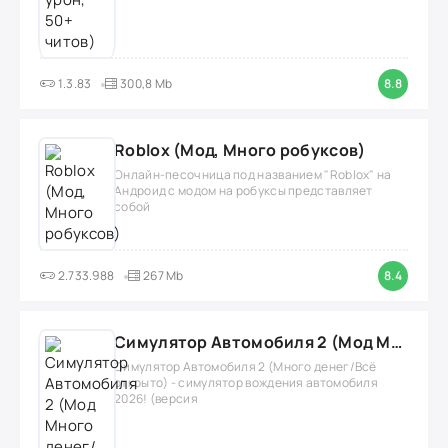
1.3.83
300,8 Mb
8.8
Roblox (Мод, Много робуксов)
Онлайн-песочница под названием "Roblox" на
Андроид с модом на робуксы представляет
собой
2.733.988
267 Mb
8.4
Симулятор Автомобиля 2 (Мод Много денег/Всё открыто)
Симулятор Автомобиля 2 (Много денег/Всё
открыто) - симулятор вождения автомобиля
2026! (версия