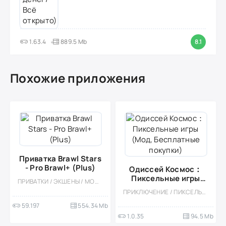
1.63.4
889.5 Mb
8.1
Похожие приложения
Приватка Brawl Stars
- Pro Brawl+ (Plus)
Одиссей Космос：
Пиксельные игры
ПРИВАТКИ / ЭКШЕНЫ / МОД / СТИЛИЗАЦИЯ
(Мод, Бесплатные
ПРИКЛЮЧЕНИЕ / ПИКСЕЛЬНАЯ / КАЗУАЛЬНЫЕ / СТИЛИЗАЦИЯ / ОДНОПОЛЬЗОВАТЕЛЬСКИЕ / ОФЛАЙН / МОД / ВСТРОЕННЫЙ КЕШ / КВЕСТЫ / НАУЧНАЯ ФАНТАСТИКА / ВИД СБОКУ / ГОЛОВОЛОМКИ / МАЛЕНЬКАЯ / РЕТРО / POINT & CLICK / ВЕСЁЛАЯ / КОСМОС
покупки)
59.197
554.34 Mb
1.0.35
94.5 Mb