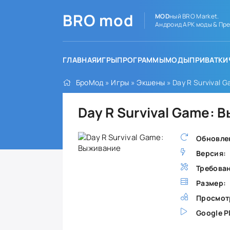
BRO
mod
MOD
ный BRO Market.
Андроид APK моды & Пре
ГЛАВНАЯ
ИГРЫ
ПРОГРАММЫ
МОДЫ
ПРИВАТКИ
БроМод
»
Игры
»
Экшены
» Day R Survival 
Day R Survival Game:
Обновле
Версия:
Требова
Размер:
Просмот
Google P