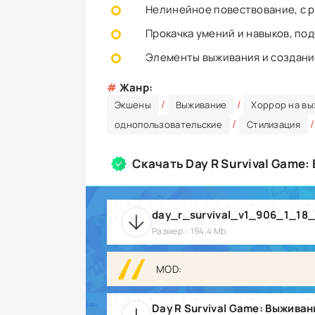
Нелинейное повествование, с 
Прокачка умений и навыков, по
Элементы выживания и создани
#
Жанр:
/
/
Экшены
Выживание
Хоррор на в
/
однопользовательские
Стилизация
Скачать Day R Survival Game
day_r_survival_v1_906_1_18
Размер:: 194.4 Mb,
MOD:
Day R Survival Game: Выживани