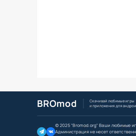
BROmod
Скачивай любимые игры
и приложения для андро
© 2025 "Bromod.org" Ваши любимые и
Администрация не несет ответственн