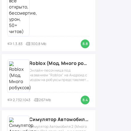
1.3.83
300,8 Mb
8.8
Roblox (Мод, Много робуксов)
Онлайн-песочница под
названием "Roblox" на Андроид с
модом на робуксы представляет
собой
2.732.1043
267 Mb
8.4
Симулятор Автомобиля 2 (Мод Много денег/Всё открыто)
Симулятор Автомобиля 2 (Много