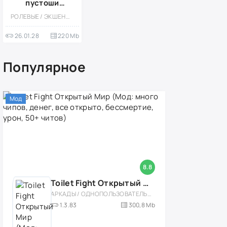
пустоши
выживание RPG
РОЛЕВЫЕ / ЭКШЕНЫ / ПИКСЕЛЬНАЯ / КАЗУАЛЬНЫЕ / ОДНОПОЛЬЗОВАТЕЛЬСКИЕ / ВИД СБОКУ / ОФЛАЙН / ВЫЖИВАНИЕ / АПОКАЛИПСИС / БОЛЬШАЯ / ВСТРОЕННЫЙ КЕШ
(Mod High
damage)
26.01.28
220 Mb
Популярное
Мод
8.8
Toilet Fight Открытый Мир (Мод: много чипов, денег, все открыто, бессмертие, урон, 50+ читов)
АРКАДЫ / ОДНОПОЛЬЗОВАТЕЛЬСКИЕ / ОФЛАЙН / МОД / РОЛЕВЫЕ / ШУТЕРЫ / ОТКРЫТЫЙ МИР / ВСТРОЕННЫЙ КЕШ / 3D / ЭКШЕНЫ / ТУАЛЕТНЫЕ ВОЙНЫ / ДЛЯ ДЕТЕЙ
1.3.83
300,8 Mb