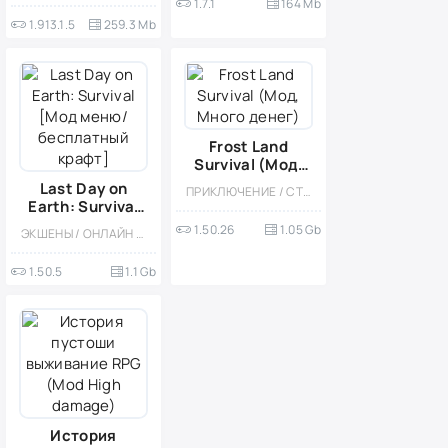
1.7.1
164 Mb
1.913.1.5
259.3 Mb
Frost Land
Survival (Мод,
Много денег)
Last Day on
ПРИКЛЮЧЕНИЕ / СТРАТЕГИИ / КАЗУАЛЬНЫЕ / ОДНОПОЛЬЗОВАТЕЛЬСКИЕ / СТИЛИЗАЦИЯ / ВСТРОЕННЫЙ КЕШ / МОД
Earth: Survival
[Мод меню/
1.50.26
1.05 Gb
ЭКШЕНЫ / ОНЛАЙН / ВЫЖИВАНИЕ / МОД / КРАФТИНГ / КАЗУАЛЬНЫЕ / СТИЛИЗАЦИЯ / ОДНОПОЛЬЗОВАТЕЛЬСКИЕ / ОФЛАЙН / ВСТРОЕННЫЙ КЕШ / БЕЗ КЕША / ХОРРОР НА ВЫЖИВАНИЕ / ЗОМБИ / АПОКАЛИПСИС / БОЛЬШАЯ
бесплатный
крафт]
1.50.5
1.1 Gb
История