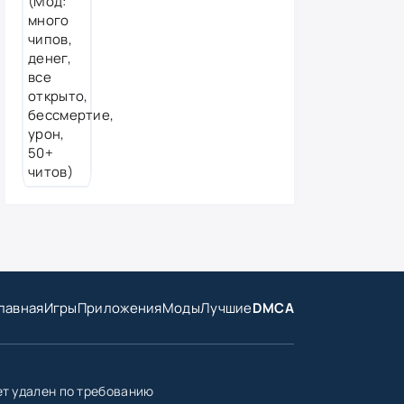
лавная
Игры
Приложения
Моды
Лучшие
DMCA
ет удален по требованию