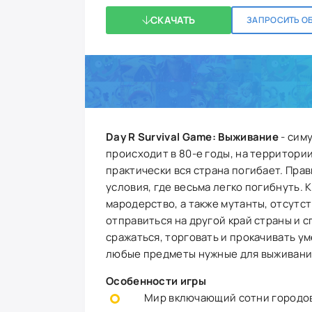
СКАЧАТЬ
ЗАПРОСИТЬ О
Day R Survival Game: Выживание
- сим
происходит в 80-е годы, на территории
практически вся страна погибает. Пра
условия, где весьма легко погибнуть.
мародерство, а также мутанты, отсутс
отправиться на другой край страны и с
сражаться, торговать и прокачивать у
любые предметы нужные для выживани
Особенности игры
Мир включающий сотни городов