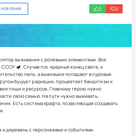
2
0
БНОВЛЕНИЕ
улятор выживания с ролевыми элементами. Все
 СССР 🏕. Случается, ядерный конец света, и
вительство пало, а выжившие попадают в суровые
 Кругом бушует радиация, процветает бандитизм и
твие пищи и ресурсов. Главному герою нужно
пасти свою семью. На пути нужно выживать,
мения. Есть система крафта, позволяющая создавать
я.
 и деревень с персонажами и событиями.