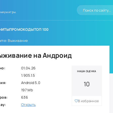
миум игры.
ЧИТЫ
ПРОМОКОДЫ
ТОП 100
Game: Выживание
 Выживание на Андроид
но:
01.04.26
НАША ОЦЕНКА
1.905.1.5
10
ния:
Android 5.0
197 Mb
ров:
636
В избранное
lay:
Открыть