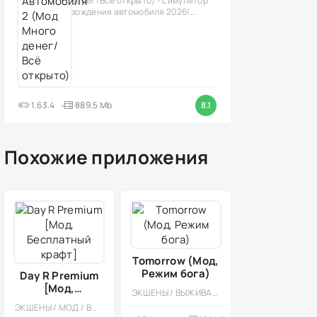
денег/Всё открыто) - симулятор
вождения автомобиля 2026!
(версия
1.63.4
889.5 Mb
8.1
Похожие приложения
Tomorrow (Мод,
Режим бога)
Day R Premium
[Мод,
ЭКШЕНЫ / ВЫЖИВАНИЕ / РОЛЕВЫЕ / ПРИКЛЮЧЕНИЕ / ОДНОПОЛЬЗОВАТЕЛЬСКИЕ / МОД
Бесплатный
ЭКШЕНЫ / МОД / ВЫЖИВАНИЕ / АПОКАЛИПСИС / ОФЛАЙН / ОДНОПОЛЬЗОВАТЕЛЬСКИЕ / КВЕСТЫ / КРАФТИНГ / ИССЛЕДОВАНИЯ / РОЛЕВЫЕ / МНОГОПОЛЬЗОВАТЕЛЬСКАЯ / ПРИКЛЮЧЕНИЕ / КАЗУАЛЬНЫЕ
крафт]