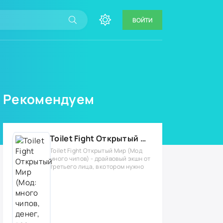
ВОЙТИ
Рекомендуем
Toilet Fight Открытый Мир (Мод: много чипов, денег, все открыто, бессмертие, урон, 50+ читов)
Toilet Fight Открытый Мир (Мод
много чипов) - драйвовый экшн от
третьего лица, в котором нужно