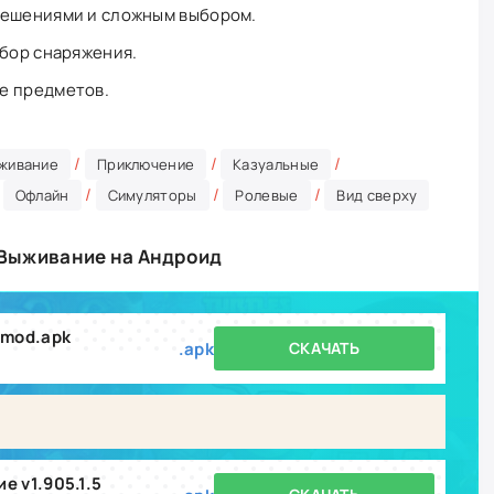
решениями и сложным выбором.
дбор снаряжения.
е предметов.
/
/
/
ыживание
Приключение
Казуальные
/
/
/
/
Офлайн
Симуляторы
Ролевые
Вид сверху
: Выживание на Андроид
_mod.apk
.apk
СКАЧАТЬ
е v1.905.1.5