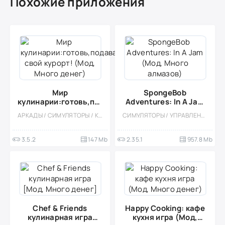
Похожие приложения
Мир
SpongeBob
кулинарии:готовь,подавай,создавай
Adventures: In A Jam
свой курорт! (Мод,
(Мод, Много
АРКАДЫ / СИМУЛЯТОРЫ / КУЛИНАРНАЯ / КАЗУАЛЬНЫЕ / ОДНОПОЛЬЗОВАТЕЛЬСКИЕ / СТИЛИЗАЦИЯ / ОФЛАЙН / ДЕВОЧКАМ / МОД / ВСТРОЕННЫЙ КЕШ
СИМУЛЯТОРЫ / УПРАВЛЕНИЕ / ФЕРМЫ / КАЗУАЛЬНЫЕ / ОДНОПОЛЬЗОВАТЕЛЬСКИЕ / СТИЛИЗАЦИЯ / ПО МУЛЬТФИЛЬМАМ
Много денег)
алмазов)
3.5.2
147 Mb
2.35.1
957.8 Mb
Chef & Friends
Happy Cooking: кафе
кулинарная игра
кухня игра (Мод,