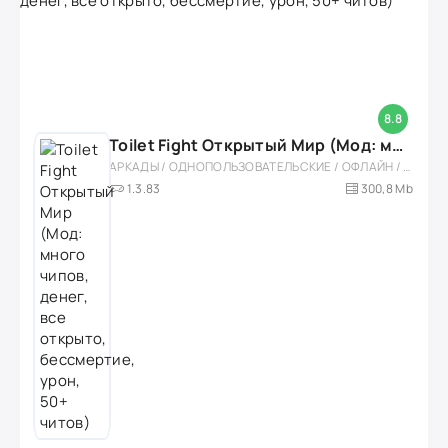
8.8
Toilet Fight Открытый Мир (Мод: много чипов, денег, все открыто, бессмертие, урон, 50+ читов)
АРКАДЫ / ОДНОПОЛЬЗОВАТЕЛЬСКИЕ / ОФЛАЙН / МОД / РОЛЕВЫЕ / ШУТЕРЫ / ОТКРЫТЫЙ МИР / ВСТРОЕННЫЙ КЕШ / 3D / ЭКШЕНЫ / ТУАЛЕТНЫЕ ВОЙНЫ / ДЛЯ ДЕТЕЙ
1.3.83
300,8 Mb