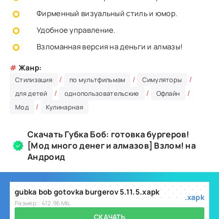
Фирменный визуальный стиль и юмор.
Удобное управление.
Взломанная версия на деньги и алмазы!
#
Жанр:
/
/
/
Стилизация
по мультфильмам
Симуляторы
/
/
/
для детей
однопользовательские
Офлайн
/
Мод
Кулинарная
Скачать Губка Боб: готовка бургеров!
[Мод много денег и алмазов] Взлом! на
Андроид
gubka bob gotovka burgerov 5.11.5.xapk
.xapk
Размер:: 412.96 Mb,
СКАЧАТЬ