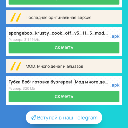
Последняя оригинальная версия
spongebob_krusty_cook_off_v5_11_5_mod.apk
.apk
Размер:: 311.19 Mb,
СКАЧАТЬ
MOD: Много денег и алмазов
Губка Боб: готовка бургеров! [Мод много денег и алмазов] v5.11.5
.apk
Размер: 320 Mb
СКАЧАТЬ
Вступай в наш Telegram