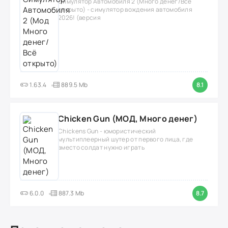
Симулятор Автомобиля 2 (Много денег/Всё
открыто) - симулятор вождения автомобиля
2026! (версия
1.63.4
889.5 Mb
8.1
Chicken Gun (МОД, Много денег)
Chickens Gun - юмористический
мультиплеерный шутер от первого лица, где
вместо солдат нужно играть
6.0.0
887.3 Mb
8.7