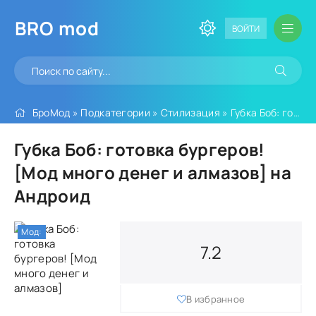
BRO
mod
ВОЙТИ
БроМод
»
Подкатегории
»
Стилизация
» Губка Боб: готовка бургеров! [Мод много денег и алмазов]
Губка Боб: готовка бургеров!
[Мод много денег и алмазов] на
Андроид
Мод:
7.2
В избранное