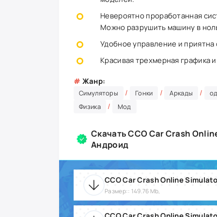
Невероятно проработанная сис
Можно разрушить машину в нол
Удобное управление и приятна 
Красивая трехмерная графика и
#
Жанр:
/
/
/
Симуляторы
Гонки
Аркады
о
/
Физика
Мод
Скачать CCO Car Crash Online
Андроид
CCO Car Crash Online Simulato
Размер:: 149.76 Mb,