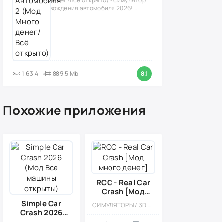
денег/Всё открыто) - симулятор
вождения автомобиля 2026!
(версия
1.63.4
889.5 Mb
8.1
Похожие приложения
RCC - Real Car
Crash [Мод
много денег]
Simple Car
СИМУЛЯТОРЫ / 3D / РЕАЛИЗМ / МОД / ГОНКИ / ЭКСТРЕМАЛЬНАЯ ЕЗДА / КАЗУАЛЬНЫЕ / ОДНОПОЛЬЗОВАТЕЛЬСКИЕ / СТИЛИЗАЦИЯ / ОФЛАЙН / ВСТРОЕННЫЙ КЕШ
Crash 2026
(Мод Все