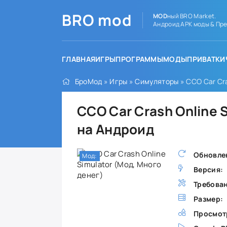
BRO
mod
MOD
ный BRO Market.
Андроид APK моды & Пре
ГЛАВНАЯ
ИГРЫ
ПРОГРАММЫ
МОДЫ
ПРИВАТКИ
БроМод
»
Игры
»
Симуляторы
» CCO Car Cra
CCO Car Crash Online 
на Андроид
Обновле
Мод:
Версия:
Требова
Размер:
Просмот