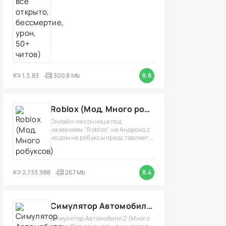
1.3.83
300,8 Mb
8.8
Roblox (Мод, Много робуксов)
Онлайн-песочница под
названием "Roblox" на Андроид с
модом на робуксы представляет
собой
2.733.988
267 Mb
8.4
Симулятор Автомобиля 2 (Мод Много денег/Всё открыто)
Симулятор Автомобиля 2 (Много