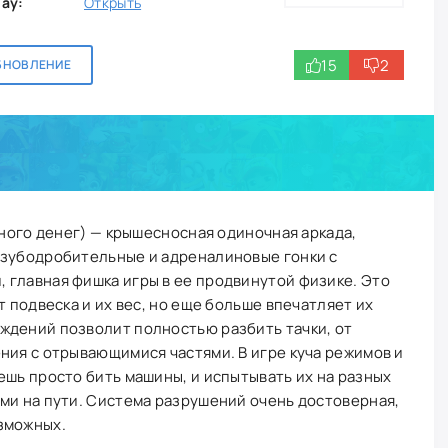
lay:
Открыть
15
2
БНОВЛЕНИЕ
Много денег) — крышесносная одиночная аркада,
 зубодробительные и адреналиновые гонки с
 главная фишка игры в ее продвинутой физике. Это
т подвеска и их вес, но еще больше впечатляет их
ждений позволит полностью разбить тачки, от
ния с отрывающимися частями. В игре куча режимов и
ешь просто бить машины, и испытывать их на разных
ми на пути. Система разрушений очень достоверная,
зможных.