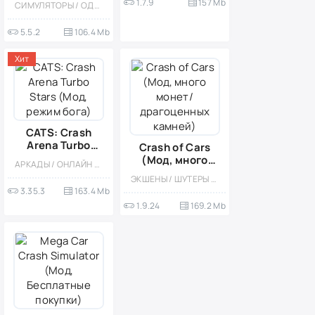
1.7.9
157 Mb
СИМУЛЯТОРЫ / ОДНОПОЛЬЗОВАТЕЛЬСКИЕ / ФИЗИКА / КАЗУАЛЬНЫЕ / МОД / 3D / РЕАЛИЗМ / СТИЛИЗАЦИЯ / ОФЛАЙН / МАЛЕНЬКАЯ / ВСТРОЕННЫЙ КЕШ
машины
открыты)
5.5.2
106.4 Mb
Хит
CATS: Crash
Arena Turbo
Crash of Cars
Stars (Мод,
(Мод, много
АРКАДЫ / ОНЛАЙН / ЭКШЕНЫ / МОД / МНОГОПОЛЬЗОВАТЕЛЬСКАЯ / СОРЕВНОВАТЕЛЬНАЯ / СТИЛИЗАЦИЯ / ДРАКИ / КАЗУАЛЬНЫЕ / ВСТРОЕННЫЙ КЕШ
режим бога)
монет/
ЭКШЕНЫ / ШУТЕРЫ / ГОНОЧНЫЙ ШУТЕР / КАЗУАЛЬНЫЕ / МНОГОПОЛЬЗОВАТЕЛЬСКАЯ / СОРЕВНОВАТЕЛЬНАЯ / ОДНОПОЛЬЗОВАТЕЛЬСКИЕ / СТИЛИЗАЦИЯ / ОФЛАЙН / ДЛЯ ДЕТЕЙ / ИЗОМЕТРИЯ / МОД
драгоценных
3.35.3
163.4 Mb
камней)
1.9.24
169.2 Mb