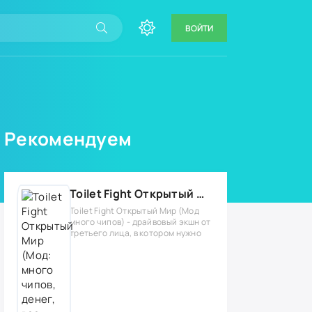
ВОЙТИ
Рекомендуем
Toilet Fight Открытый Мир (Мод: много чипов, денег, все открыто, бессмертие, урон, 50+ читов)
Toilet Fight Открытый Мир (Мод
много чипов) - драйвовый экшн от
третьего лица, в котором нужно