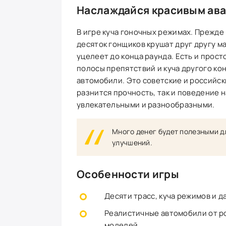
Наслаждайся красивым ав
В игре куча гоночных режимах. Прежде 
десяток гонщиков крушат друг другу м
уцелеет до конца раунда. Есть и прост
полосы препятствий и куча другого ко
автомобили. Это советские и российски
разнится прочность, так и поведение н
увлекательными и разнообразными.
Много денег будет полезными дл
улучшений.
Особенности игры
Десяти трасс, куча режимов и д
Реалистичные автомобили от р
моделей.