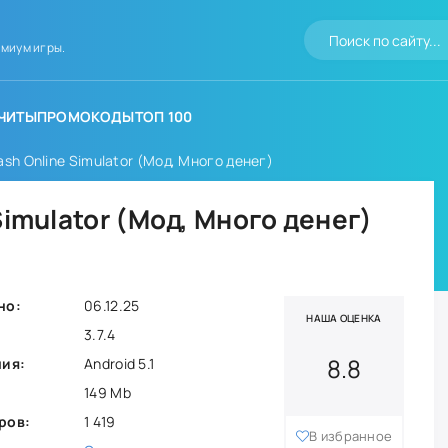
миум игры.
ЧИТЫ
ПРОМОКОДЫ
ТОП 100
sh Online Simulator (Мод, Много денег)
Simulator (Мод, Много денег)
но:
06.12.25
НАША ОЦЕНКА
3.7.4
8.8
ния:
Android 5.1
149 Mb
ров:
1 419
В избранное