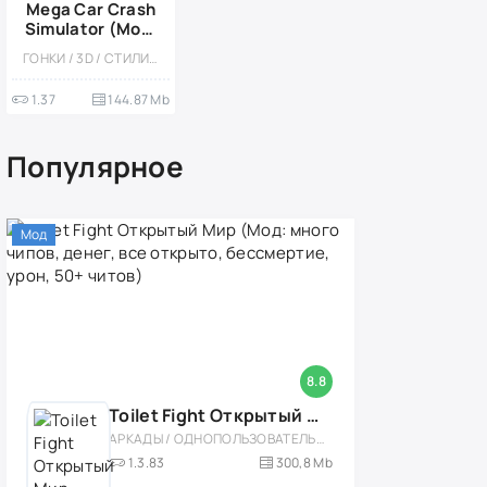
Mega Car Crash
Simulator (Мод,
Бесплатные
ГОНКИ / 3D / СТИЛИЗАЦИЯ / ОДНОПОЛЬЗОВАТЕЛЬСКИЕ / ОФЛАЙН / ВСТРОЕННЫЙ КЕШ / МОД / ФИЗИКА / АРКАДЫ
покупки)
1.37
144.87 Mb
Популярное
Мод
8.8
Toilet Fight Открытый Мир (Мод: много чипов, денег, все открыто, бессмертие, урон, 50+ читов)
АРКАДЫ / ОДНОПОЛЬЗОВАТЕЛЬСКИЕ / ОФЛАЙН / МОД / РОЛЕВЫЕ / ШУТЕРЫ / ОТКРЫТЫЙ МИР / ВСТРОЕННЫЙ КЕШ / 3D / ЭКШЕНЫ / ТУАЛЕТНЫЕ ВОЙНЫ / ДЛЯ ДЕТЕЙ
1.3.83
300,8 Mb