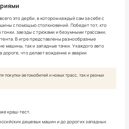
ариями
всего это дерби, в котором каждый сам за себя с
ашины с помощью столкновений. Победит тот, кто
о гонки, заезды с трюками и безумными трассами,
нтента. В игре представлены разнообразные
е машины, так и западные тачки. У каждого авто
а дороге, что делает вождение и аварии
я покупки автомобилей и новых трасс, так и разных
аже краш-тест.
оссийских дешевых машин и до дорогих западных