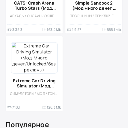
CATS: Crash Arena
Simple Sandbox 2
Turbo Stars (Мод,
(Мод много денег и
режим бога)
кристаллов)
АРКАДЫ / ОНЛАЙН / ЭКШЕНЫ / МОД / МНОГОПОЛЬЗОВАТЕЛЬСКАЯ / СОРЕВНОВАТЕЛЬНАЯ / СТИЛИЗАЦИЯ / ДРАКИ / КАЗУАЛЬНЫЕ / ВСТРОЕННЫЙ КЕШ
ПЕСОЧНИЦЫ / ПРИКЛЮЧЕНИЕ / СИМУЛЯТОРЫ / КАЗУАЛЬНЫЕ / МНОГОПОЛЬЗОВАТЕЛЬСКАЯ / ОДНОПОЛЬЗОВАТЕЛЬСКИЕ / СТИЛИЗАЦИЯ / ПИКСЕЛЬНАЯ / ОФЛАЙН / МОД / БОЛЬШАЯ
3.35.3
163.4 Mb
1.9.57
555.1 Mb
Extreme Car Driving
Simulator (Мод,
Много
СИМУЛЯТОРЫ / МОД / ГОНКИ / КАЗУАЛЬНЫЕ / СТИЛИЗАЦИЯ / ОФЛАЙН / ОДНОПОЛЬЗОВАТЕЛЬСКИЕ / ВСТРОЕННЫЙ КЕШ / 3D / РЕАЛИЗМ / ОТКРЫТЫЙ МИР
денег/Unlocked/без
рекламы)
7.13.1
126.3 Mb
Популярное