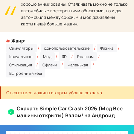
хорошо анимированы. Сталкивать можно не только
автомобиль с посторонними объектами, но и два
автомобиля между собой. + В мод добавлены
карты и ещё больше машин.
#
Жанр:
/
/
/
Симуляторы
однопользовательские
Физика
/
/
/
/
Казуальные
Мод
3D
Реализм
/
/
/
Стилизация
Офлайн
маленькая
Встроенный кеш
Открыты все машины и карты, убрана реклама.
Скачать Simple Car Crash 2026 (Мод Все
машины открыты) Взлом! на Андроид