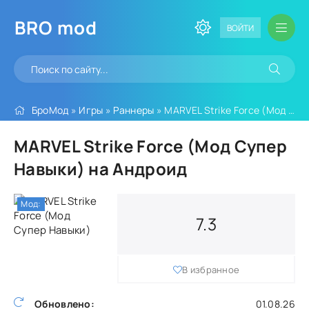
BRO
mod
ВОЙТИ
БроМод
»
Игры
»
Раннеры
» MARVEL Strike Force (Мод Супер Навыки)
MARVEL Strike Force (Мод Супер
Навыки) на Андроид
Мод:
7.3
В избранное
Обновлено:
01.08.26