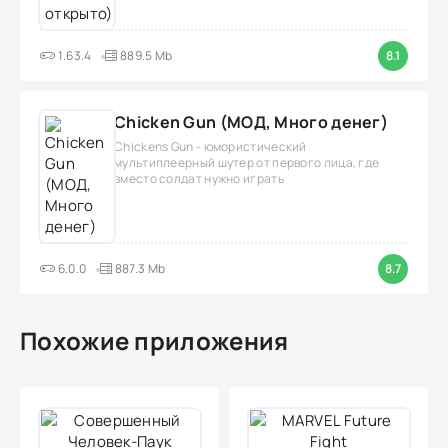
1.63.4
889.5 Mb
8.1
Chicken Gun (МОД, Много денег)
Chickens Gun - юмористический
мультиплеерный шутер от первого лица, где
вместо солдат нужно играть
6.0.0
887.3 Mb
8.7
Похожие приложения