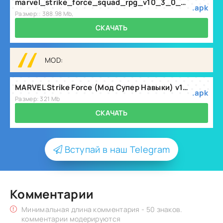
marvel_strike_force_squad_rpg_v10_3_0_mod.apk
.apk
Размер:: 388.98 Mb,
СКАЧАТЬ
MOD:
MARVEL Strike Force (Мод Супер Навыки) v10.4.1
.apk
Размер: 321 Mb
СКАЧАТЬ
Вступай в наш Telegram
Комментарии
Минимальная длина комментария - 50 знаков.
комментарии модерируются