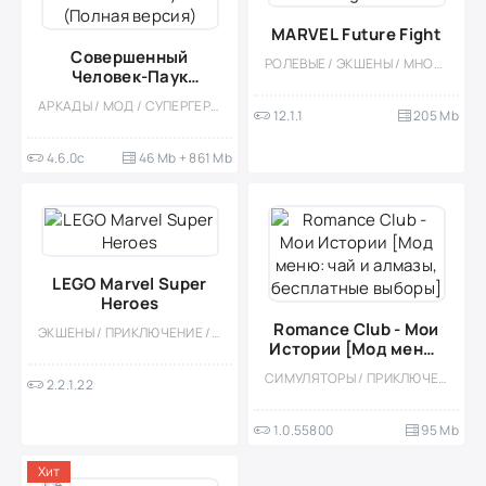
MARVEL Future Fight
Совершенный
РОЛЕВЫЕ / ЭКШЕНЫ / МНОГОПОЛЬЗОВАТЕЛЬСКАЯ / СОРЕВНОВАТЕЛЬНАЯ / ОДНОПОЛЬЗОВАТЕЛЬСКИЕ / СТИЛИЗАЦИЯ / ОНЛАЙН / КОМИКСЫ / СУПЕРГЕРОИ / 3D
Человек-Паук
(Полная версия)
АРКАДЫ / МОД / СУПЕРГЕРОИ / КОМИКСЫ / ПРИКЛЮЧЕНИЕ / ШУТЕРЫ / МАЛЕНЬКАЯ / ДРАКИ / СТИЛИЗАЦИЯ
12.1.1
205 Mb
4.6.0c
46 Mb + 861 Mb
LEGO Marvel Super
Heroes
Romance Club - Мои
ЭКШЕНЫ / ПРИКЛЮЧЕНИЕ / ПЛАТНАЯ / КАЗУАЛЬНЫЕ / ОДНОПОЛЬЗОВАТЕЛЬСКИЕ / СТИЛИЗАЦИЯ / ОФЛАЙН / БОЛЬШАЯ / СУПЕРГЕРОИ / КОМИКСЫ / МОД / АРКАДЫ / ПЛАТФОРМЕРЫ / ГОЛОВОЛОМКИ
Истории [Мод меню:
чай и алмазы,
СИМУЛЯТОРЫ / ПРИКЛЮЧЕНИЕ / СТИЛИЗАЦИЯ / КАЗУАЛЬНЫЕ / ОДНОПОЛЬЗОВАТЕЛЬСКИЕ / ОФЛАЙН / МАЛЕНЬКАЯ / МОД
2.2.1.22
бесплатные выборы]
1.0.55800
95 Mb
Хит