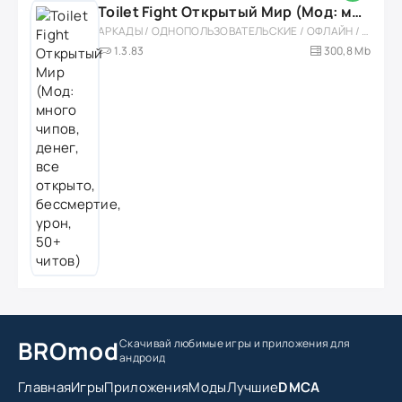
Toilet Fight Открытый Мир (Мод: много чипов, денег, все открыто, бессмертие, урон, 50+ читов)
АРКАДЫ / ОДНОПОЛЬЗОВАТЕЛЬСКИЕ / ОФЛАЙН / МОД / РОЛЕВЫЕ / ШУТЕРЫ / ОТКРЫТЫЙ МИР / ВСТРОЕННЫЙ КЕШ / 3D / ЭКШЕНЫ / ТУАЛЕТНЫЕ ВОЙНЫ / ДЛЯ ДЕТЕЙ
1.3.83
300,8 Mb
BROmod
Скачивай любимые игры
и приложения для
андроид
Главная
Игры
Приложения
Моды
Лучшие
DMCA