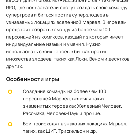
версия для Android. MARVEL Strike Force - тактическая
RPG, где пользователи смогут создать свою команду
супергроев и биться против суперзлодеев в
узнаваемых локациях вселенной Марвел. В игре вам
предстоит собрать команду из более чем 100
персонажей из комиксов, каждый из которых имеет
индивидуальные навыки и умения. Нужно
использовать своих героев в битвах против
множества злодеев, таких как Локи, Веном и десятков
других.
Особенности игры
Создание команды из более чем 100
персонажей Марвел, включая таких
знаменитых героев как Железный Человек,
Расомаха, Человек-Паук и прочие.
Бои происходят в знаковых локациях Марвел,
таких, как ЩИТ, Трискельон и др.