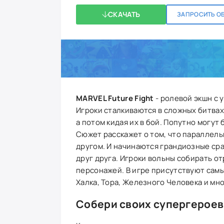
СКАЧАТЬ
ЗАПРОСИТЬ О
MARVEL Future Fight
- ролевой экшн с 
Игроки сталкиваются в сложных битвах
а потом кидая их в бой. Попутно могут
Сюжет расскажет о том, что параллель
другом. И начинаются грандиозные сра
друг друга. Игроки вольны собирать о
персонажей. В игре присутствуют самы
Халка, Тора, Железного Человека и мно
Собери своих супергероев