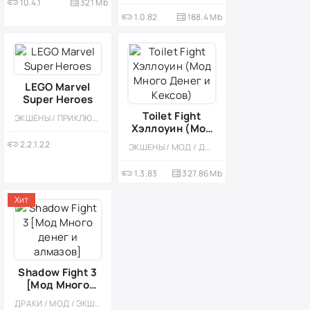
10.4.1
321 Mb
1.0.82
188.4 Mb
LEGO Marvel
Super Heroes
Toilet Fight
ЭКШЕНЫ / ПРИКЛЮЧЕНИЕ / ПЛАТНАЯ / КАЗУАЛЬНЫЕ / ОДНОПОЛЬЗОВАТЕЛЬСКИЕ / СТИЛИЗАЦИЯ / ОФЛАЙН / БОЛЬШАЯ / СУПЕРГЕРОИ / КОМИКСЫ / МОД / АРКАДЫ / ПЛАТФОРМЕРЫ / ГОЛОВОЛОМКИ
Хэллоуин (Мод
Много Денег и
2.2.1.22
ЭКШЕНЫ / МОД / ДРАКИ / КАЗУАЛЬНЫЕ / ОДНОПОЛЬЗОВАТЕЛЬСКИЕ / СТИЛИЗАЦИЯ / ОФЛАЙН / ДЛЯ ДЕТЕЙ / ВЕСЁЛАЯ / ВСТРОЕННЫЙ КЕШ / ТУАЛЕТНЫЕ ВОЙНЫ
Кексов)
1.3.83
327.86 Mb
Хит
Shadow Fight 3
[Мод Много
денег и
ДРАКИ / МОД / ЭКШЕНЫ / КАЗУАЛЬНЫЕ / ОДНОПОЛЬЗОВАТЕЛЬСКИЕ / СТИЛИЗАЦИЯ / ВИД СБОКУ / ОФЛАЙН / БОССЫ / ВСТРОЕННЫЙ КЕШ / ФЭНТЕЗИ
алмазов]