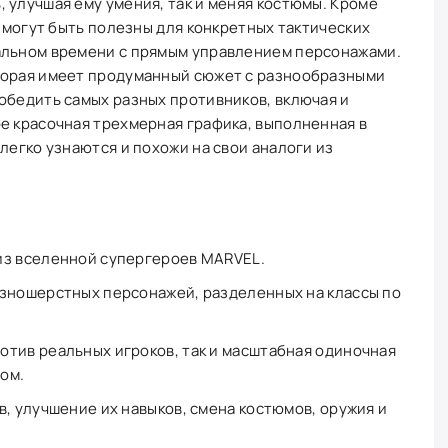
 улучшая ему умения, так и меняя костюмы. Кроме
и могут быть полезны для конкретных тактических
альном времени с прямым управлением персонажами.
торая имеет продуманный сюжет с разнообразными
обедить самых разных противников, включая и
е красочная трехмерная графика, выполненная в
легко узнаются и похожи на свои аналоги из
из вселенной супергероев MARVEL.
азношерстных персонажей, разделенных на классы по
тив реальных игроков, так и масштабная одиночная
ом.
в, улучшение их навыков, смена костюмов, оружия и