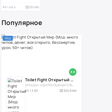
1.45.4
291 Mb
Популярное
Мод
8.8
Toilet Fight Открытый Мир (Мод: много чипов, денег, все открыто, бессмертие, урон, 50+ читов)
АРКАДЫ / ОДНОПОЛЬЗОВАТЕЛЬСКИЕ / ОФЛАЙН / МОД / РОЛЕВЫЕ / ШУТЕРЫ / ОТКРЫТЫЙ МИР / ВСТРОЕННЫЙ КЕШ / 3D / ЭКШЕНЫ / ТУАЛЕТНЫЕ ВОЙНЫ / ДЛЯ ДЕТЕЙ
1.3.83
300,8 Mb