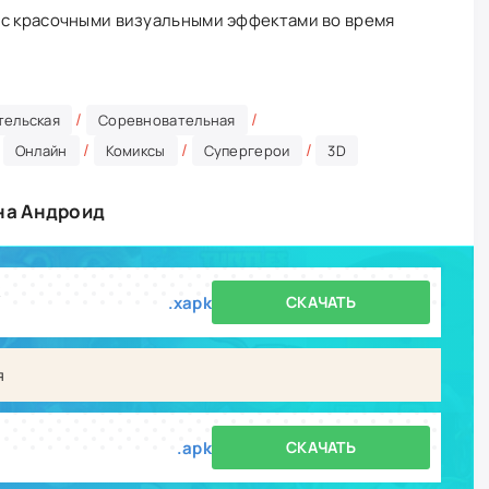
 с красочными визуальными эффектами во время
/
/
тельская
Соревновательная
/
/
/
/
Онлайн
Комиксы
Супергерои
3D
 на Андроид
k
.xapk
СКАЧАТЬ
я
.apk
СКАЧАТЬ