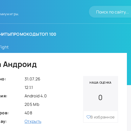
миум игры.
ЧИТЫ
ПРОМОКОДЫ
ТОП 100
Fight
а Андроид
но:
31.07.26
НАША ОЦЕНКА
12.1.1
0
ния:
Android 4.0
205 Mb
ров:
408
В избранное
lay:
Открыть