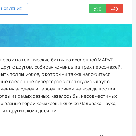
0
0
БНОВЛЕНИЕ
упором на тактические битвы во вселенной MARVEL.
 друг с другом, собирая команды из трех персонажей,
 быть толпы мобов, с которыми также надо биться.
ные вселенные супергероев столкнулись друг с
жения злодеев и героев, причем не всегда против
тряды из самых разных, казалось бы, несовместимых
е разные герои комиксов, включая Человека Паука,
гих других, коих десятки.