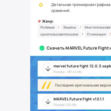
Детальная трехмерная графика
сражений.
#
Жанр:
/
/
Ролевые
Экшены
Многопользова
/
однопользовательские
Стилизация
Скачать MARVEL Future Fight
marvel future fight 12.0.3.xap
Размер:: 287.44 Mb,
Последняя оригинальная верси
MARVEL Future Fight v12.1.1
Размер: 205 Mb