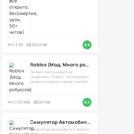
1.3.83
300,8 Mb
8.8
Roblox (Мод, Много робуксов)
Онлайн-песочница под
названием "Roblox" на Андроид с
модом на робуксы представляет
собой
2.733.988
267 Mb
8.4
Симулятор Автомобиля 2 (Мод Много денег/Всё открыто)
Симулятор Автомобиля 2 (Много