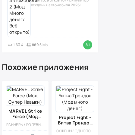
денег/Всё открыто) - симулятор
вождения автомобиля 2026!
(версия
1.63.4
889.5 Mb
8.1
Похожие приложения
MARVEL Strike
Force (Мод
Project Fight -
Супер Навыки)
Битва Трендов
РАННЕРЫ / РОЛЕВЫЕ / ПОШАГОВЫЕ / ОДНОПОЛЬЗОВАТЕЛЬСКИЕ / СТИЛИЗАЦИЯ / МОД / КОМИКСЫ / СУПЕРГЕРОИ / ТАКТИЧЕСКИЕ
(Мод много
ЭКШЕНЫ / ОДНОПОЛЬЗОВАТЕЛЬСКИЕ / АРКАДЫ / КАЗУАЛЬНЫЕ / 3D / ВСТРОЕННЫЙ КЕШ / МОД
денег)