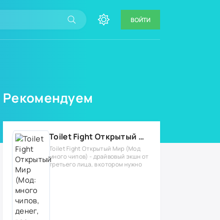
ВОЙТИ
Рекомендуем
Toilet Fight Открытый Мир (Мод: много чипов, денег, все открыто, бессмертие, урон, 50+ читов)
Toilet Fight Открытый Мир (Мод
много чипов) - драйвовый экшн от
третьего лица, в котором нужно