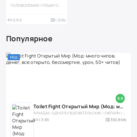
ГОЛОВОЛОМКИ / ПОШАГОВЫЕ / ОФЛАЙН / КАЗУАЛЬНЫЕ / ПЛАТФОРМЕРЫ / ИЗОМЕТРИЯ / СЛОЖНАЯ / АНИМЕ / СТРАТЕГИИ / ИНДИ / ПЛАТНАЯ / АТМОСФЕРНАЯ / ОДНОПОЛЬЗОВАТЕЛЬСКИЕ / ПАРКУР / ТАКТИЧЕСКИЕ / БОЛЬШАЯ / ПРИКЛЮЧЕНИЕ / МОД / ВСТРОЕННЫЙ КЕШ
2.9.0
1.0 Gb
Популярное
Мод
8.8
Toilet Fight Открытый Мир (Мод: много чипов, денег, все открыто, бессмертие, урон, 50+ читов)
АРКАДЫ / ОДНОПОЛЬЗОВАТЕЛЬСКИЕ / ОФЛАЙН / МОД / РОЛЕВЫЕ / ШУТЕРЫ / ОТКРЫТЫЙ МИР / ВСТРОЕННЫЙ КЕШ / 3D / ЭКШЕНЫ / ТУАЛЕТНЫЕ ВОЙНЫ / ДЛЯ ДЕТЕЙ
1.3.83
300,8 Mb