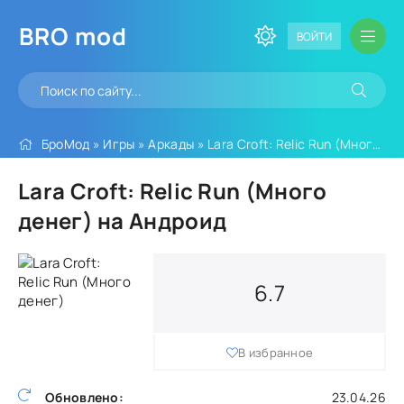
BRO
mod
ВОЙТИ
БроМод
»
Игры
»
Аркады
» Lara Croft: Relic Run (Много денег)
Lara Croft: Relic Run (Много
денег) на Андроид
6.7
В избранное
Обновлено:
23.04.26