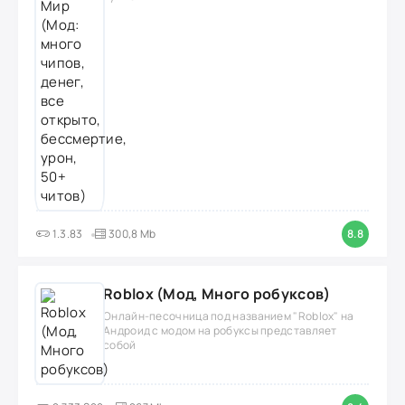
1.3.83
300,8 Mb
8.8
Roblox (Мод, Много робуксов)
Онлайн-песочница под названием "Roblox" на
Андроид с модом на робуксы представляет
собой