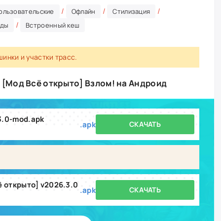
/
/
/
ользовательские
Офлайн
Стилизация
/
ады
Встроенный кеш
шинки и участки трасс.
d [Мод Всё открыто] Взлом! на Андроид
3.0-mod.apk
.apk
СКАЧАТЬ
ё открыто] v2026.3.0
.apk
СКАЧАТЬ