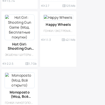
1.5.7.4
2.7
125 Mb
Happy Wheels
ГОНКИ / ЭКСТРЕМАЛЬНАЯ ЕЗДА / КАЗУАЛЬНЫЕ / ОДНОПОЛЬЗОВАТЕЛЬСКИЕ / СТИЛИЗАЦИЯ / ОФЛАЙН / МОД / ВЕСЁЛАЯ / МАЛЕНЬКАЯ
1.1.3
42.1 Mb
Hot Girl:
Shooting Gun
Game (Мод,
ЭКШЕНЫ / ШУТЕРЫ / ЗОМБИ / ОДНОПОЛЬЗОВАТЕЛЬСКИЕ / СТИЛИЗАЦИЯ / МОД / ВЫЖИВАНИЕ / АПОКАЛИПСИС / 3D / БОЛЬШАЯ / МНОГОПОЛЬЗОВАТЕЛЬСКАЯ
Бесплатные
покупки)
2.2.5
1,7 Gb
Monoposto
(Мод, Всё
открыто)
ГОНКИ / МНОГОПОЛЬЗОВАТЕЛЬСКАЯ / СТИЛИЗАЦИЯ / СОРЕВНОВАТЕЛЬНАЯ / ОДНОПОЛЬЗОВАТЕЛЬСКИЕ / ОФЛАЙН / МОД / ВСТРОЕННЫЙ КЕШ / 3D