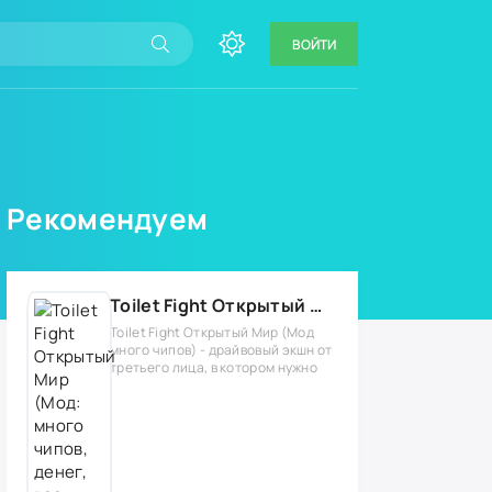
ВОЙТИ
Рекомендуем
Toilet Fight Открытый Мир (Мод: много чипов, денег, все открыто, бессмертие, урон, 50+ читов)
Toilet Fight Открытый Мир (Мод
много чипов) - драйвовый экшн от
третьего лица, в котором нужно