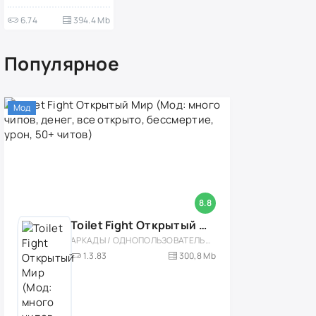
6.74
394.4 Mb
Популярное
Мод
8.8
Toilet Fight Открытый Мир (Мод: много чипов, денег, все открыто, бессмертие, урон, 50+ читов)
АРКАДЫ / ОДНОПОЛЬЗОВАТЕЛЬСКИЕ / ОФЛАЙН / МОД / РОЛЕВЫЕ / ШУТЕРЫ / ОТКРЫТЫЙ МИР / ВСТРОЕННЫЙ КЕШ / 3D / ЭКШЕНЫ / ТУАЛЕТНЫЕ ВОЙНЫ / ДЛЯ ДЕТЕЙ
1.3.83
300,8 Mb