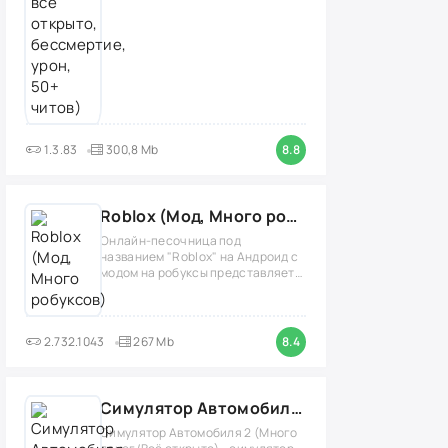
1.3.83
300,8 Mb
8.8
Roblox (Мод, Много робуксов)
Онлайн-песочница под
названием "Roblox" на Андроид с
модом на робуксы представляет
собой
2.732.1043
267 Mb
8.4
Симулятор Автомобиля 2 (Мод Много денег/Всё открыто)
Симулятор Автомобиля 2 (Много