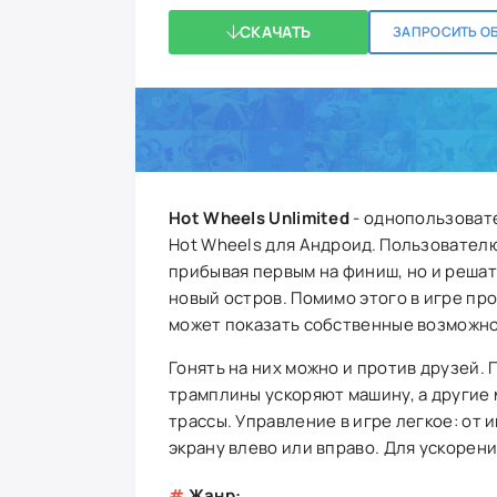
СКАЧАТЬ
ЗАПРОСИТЬ О
Hot Wheels Unlimited
- однопользовате
Hot Wheels для Андроид. Пользователю
прибывая первым на финиш, но и реша
новый остров. Помимо этого в игре пр
может показать собственные возможност
Гонять на них можно и против друзей. 
трамплины ускоряют машину, а другие 
трассы. Управление в игре легкое: от
экрану влево или вправо. Для ускорен
#
Жанр: