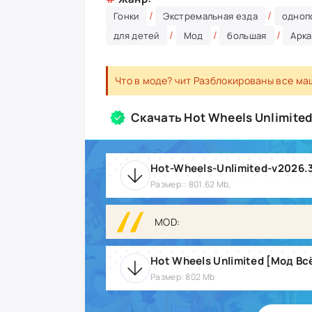
/
/
Гонки
Экстремальная езда
одноп
/
/
/
для детей
Мод
большая
Арк
Что в моде? чит Разблокированы все ма
Скачать Hot Wheels Unlimite
Hot-Wheels-Unlimited-v2026.
Размер:: 801.62 Mb,
MOD:
Hot Wheels Unlimited [Мод Вс
Размер: 802 Mb