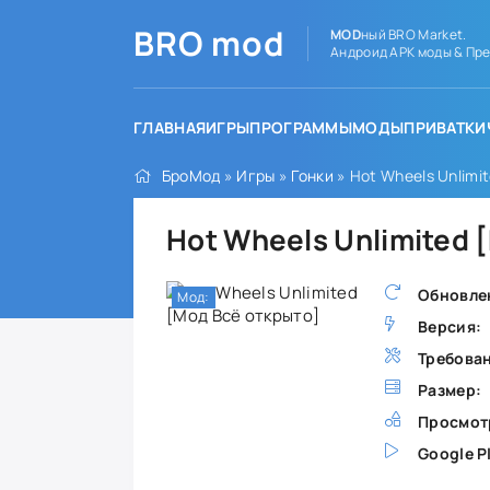
BRO
mod
MOD
ный BRO Market.
Андроид APK моды & Пре
ГЛАВНАЯ
ИГРЫ
ПРОГРАММЫ
МОДЫ
ПРИВАТКИ
БроМод
»
Игры
»
Гонки
» Hot Wheels Unlimi
Hot Wheels Unlimited 
Обновле
Мод:
Версия:
Требова
Размер:
Просмот
Google P