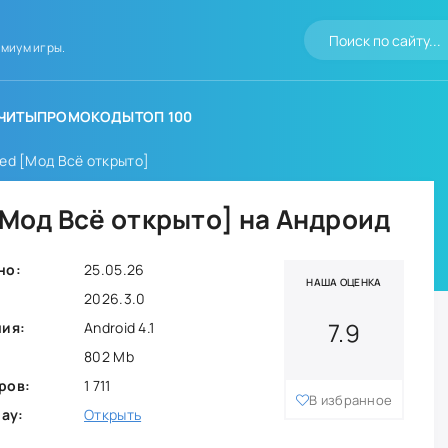
миум игры.
ЧИТЫ
ПРОМОКОДЫ
ТОП 100
ted [Мод Всё открыто]
[Мод Всё открыто] на Андроид
но:
25.05.26
НАША ОЦЕНКА
2026.3.0
7.9
ния:
Android 4.1
802 Mb
ров:
1 711
В избранное
lay:
Открыть