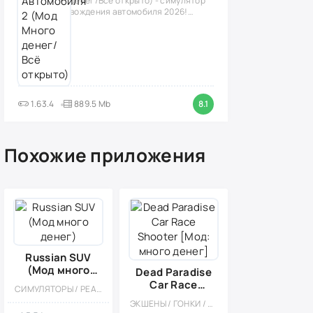
денег/Всё открыто) - симулятор
вождения автомобиля 2026!
(версия
1.63.4
889.5 Mb
8.1
Похожие приложения
Russian SUV
(Мод много
Dead Paradise
денег)
Car Race
СИМУЛЯТОРЫ / РЕАЛИЗМ / МОД / ОТКРЫТЫЙ МИР / КАЗУАЛЬНЫЕ / ОДНОПОЛЬЗОВАТЕЛЬСКИЕ / СТИЛИЗАЦИЯ / ОФЛАЙН / ВСТРОЕННЫЙ КЕШ / ЭКСТРЕМАЛЬНАЯ ЕЗДА / МАЛЕНЬКАЯ
Shooter [Мод:
ЭКШЕНЫ / ГОНКИ / ВИД СБОКУ / СИМУЛЯТОРЫ / ШУТЕРЫ / ГОНОЧНЫЙ ШУТЕР / КАЗУАЛЬНЫЕ / ОДНОПОЛЬЗОВАТЕЛЬСКИЕ / СТИЛИЗАЦИЯ / ОФЛАЙН / 3D / ВСТРОЕННЫЙ КЕШ / МОД / ЭКСТРЕМАЛЬНАЯ ЕЗДА
много денег]