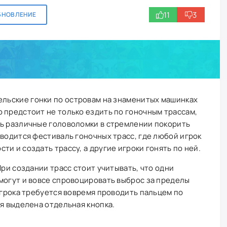
11
3
БНОВЛЕНИЕ
льские гонки по островам на знаменитых машинках
 предстоит не только ездить по гоночным трассам,
ть различные головоломки в стремлении покорить
оводится фестиваль гоночных трасс, где любой игрок
и и создать трассу, а другие игроки гонять по ней.
При создании трасс стоит учитывать, что одни
могут и вовсе спровоцировать выброс за пределы
 игрока требуется вовремя проводить пальцем по
ия выделена отдельная кнопка.