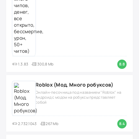
1.3.83
300,8 Mb
8.8
Roblox (Мод, Много робуксов)
Онлайн-песочница под названием "Roblox" на
Андроид с модом на робуксы представляет
собой
2.732.1043
267 Mb
8.4