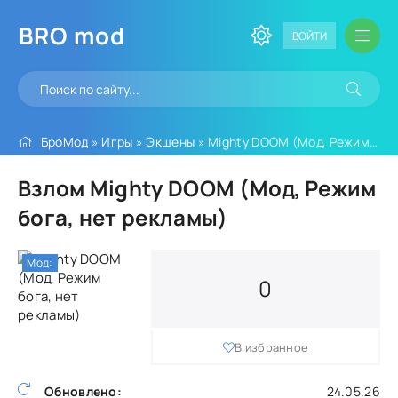
BRO
mod
ВОЙТИ
БроМод
»
Игры
»
Экшены
» Mighty DOOM (Мод, Режим бога, нет рекламы)
Взлом Mighty DOOM (Мод, Режим
бога, нет рекламы)
Мод:
0
В избранное
Обновлено:
24.05.26