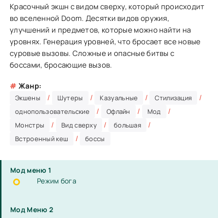
Красочный экшн с видом сверху, который происходит
во вселенной Doom. Десятки видов оружия,
улучшений и предметов, которые можно найти на
уровнях. Генерация уровней, что бросает все новые
суровые вызовы. Сложные и опасные битвы с
боссами, бросающие вызов.
#
Жанр:
/
/
/
/
Экшены
Шутеры
Казуальные
Стилизация
/
/
/
однопользовательские
Офлайн
Мод
/
/
/
Монстры
Вид сверху
большая
/
Встроенный кеш
боссы
Мод меню 1
Режим бога
Мод Меню 2