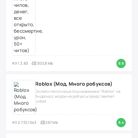
1.3.83
300,8 Mb
8.8
Roblox (Мод, Много робуксов)
Онлайн-песочница под названием "Roblox" на
Андроид с модом на робуксы представляет
собой
2.732.1043
267 Mb
8.4