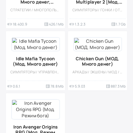
Много денег,
Multiplayer 2 [Мод,
приватный сервер)
Много денег]
СТРАТЕГИИ / МНОГОПОЛЬЗОВАТЕЛЬСКАЯ / ОНЛАЙН / СОРЕВНОВАТЕЛЬНАЯ / БЕЗ КЕША / ВСТРОЕННЫЙ КЕШ / ОДНОПОЛЬЗОВАТЕЛЬСКИЕ / СТИЛИЗАЦИЯ / ФЭНТЕЗИ
СИМУЛЯТОРЫ / ГОНКИ / ОТКРЫТЫЙ МИР / КАЗУАЛЬНЫЕ / СТИЛИЗАЦИЯ / 3D / ВСТРОЕННЫЙ КЕШ / БОЛЬШАЯ / МОД / ФИЗИКА
18.400.9
426.1 Mb
1.3.2.3
1.7 Gb
Idle Mafia Tycoon
Chicken Gun (МОД,
(Мод, Много денег)
Много денег)
СИМУЛЯТОРЫ / УПРАВЛЕНИЕ / КАЗУАЛЬНЫЕ / ЭКОНОМИЧЕСКАЯ СТРАТЕГИЯ / ОДНОПОЛЬЗОВАТЕЛЬСКИЕ / СТИЛИЗАЦИЯ / ОФЛАЙН / МОД / ВСТРОЕННЫЙ КЕШ / МАЛЕНЬКАЯ
АРКАДЫ / ЭКШЕНЫ / МОД / ОФЛАЙН / СОРЕВНОВАТЕЛЬНАЯ / КАЗУАЛЬНЫЕ / МНОГОПОЛЬЗОВАТЕЛЬСКАЯ / ТАКТИЧЕСКИЕ / ШУТЕРЫ / ВЕСЁЛАЯ
0.6.1
78.8 Mb
5.9.03
887.3 Mb
Iron Avenger Origins
RPG (Мод, Режим