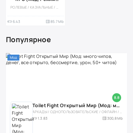
бога)
РОЛЕВЫЕ / КАЗУАЛЬНЫЕ / ОДНОПОЛЬЗОВАТЕЛЬСКИЕ / СТИЛИЗАЦИЯ / ОФЛАЙН / МОД / ВСТРОЕННЫЙ КЕШ / СУПЕРГЕРОИ / ЭКШЕНЫ / ОТКРЫТЫЙ МИР / РОБОТЫ / БОССЫ / НАУЧНАЯ ФАНТАСТИКА
6.43
85.7 Mb
Популярное
Мод
8.8
Toilet Fight Открытый Мир (Мод: много чипов, денег, все открыто, бессмертие, урон, 50+ читов)
АРКАДЫ / ОДНОПОЛЬЗОВАТЕЛЬСКИЕ / ОФЛАЙН / МОД / РОЛЕВЫЕ / ШУТЕРЫ / ОТКРЫТЫЙ МИР / ВСТРОЕННЫЙ КЕШ / 3D / ЭКШЕНЫ / ТУАЛЕТНЫЕ ВОЙНЫ / ДЛЯ ДЕТЕЙ
1.3.83
300,8 Mb