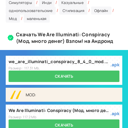
/
/
/
Симуляторы
Инди
Казуальные
/
/
/
однопользовательские
Стилизация
Офлайн
/
Мод
маленькая
Скачать We Are Illuminati: Conspiracy
(Мод, много денег) Взлом! на Андроид
we_are_illuminati_conspiracy_8_4_0_mod.apk
.apk
Размер:: 117.31 Mb,
СКАЧАТЬ
MOD:
We Are Illuminati: Conspiracy (Мод, много денег) v8.4.0
.apk
Размер: 117.2 Mb
СКАЧАТЬ