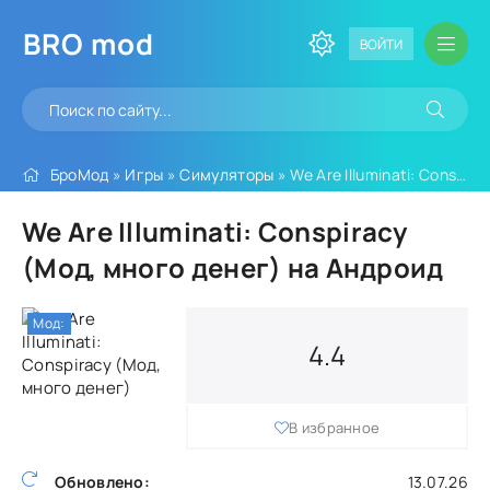
BRO
mod
ВОЙТИ
БроМод
»
Игры
»
Симуляторы
» We Are Illuminati: Conspiracy (Мод, много денег)
We Are Illuminati: Conspiracy
(Мод, много денег) на Андроид
Мод:
4.4
В избранное
Обновлено:
13.07.26