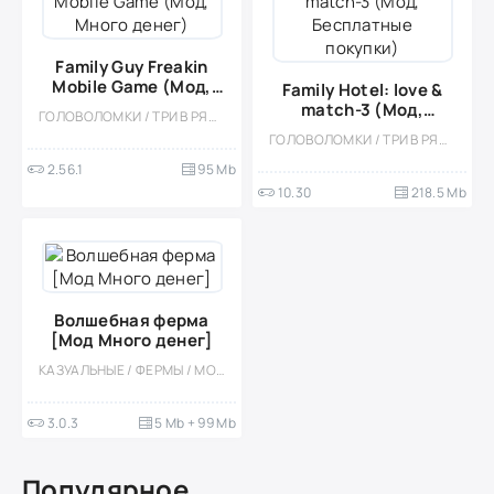
Family Guy Freakin
Mobile Game (Мод,
Family Hotel: love &
Много денег)
match-3 (Мод,
ГОЛОВОЛОМКИ / ТРИ В РЯД / КАЗУАЛЬНЫЕ / ОДНОПОЛЬЗОВАТЕЛЬСКИЕ / СТИЛИЗАЦИЯ / ПО МУЛЬТФИЛЬМАМ / ОФЛАЙН / МОД
Бесплатные покупки)
ГОЛОВОЛОМКИ / ТРИ В РЯД / ПРИКЛЮЧЕНИЕ / КАЗУАЛЬНЫЕ / ОДНОПОЛЬЗОВАТЕЛЬСКИЕ / СТИЛИЗАЦИЯ / ОФЛАЙН / МОД / ВСТРОЕННЫЙ КЕШ
2.56.1
95 Mb
10.30
218.5 Mb
Волшебная ферма
[Мод Много денег]
КАЗУАЛЬНЫЕ / ФЕРМЫ / МОД / СИМУЛЯТОРЫ / УПРАВЛЕНИЕ / ОДНОПОЛЬЗОВАТЕЛЬСКИЕ / ОФЛАЙН
3.0.3
5 Mb + 99 Mb
Популярное