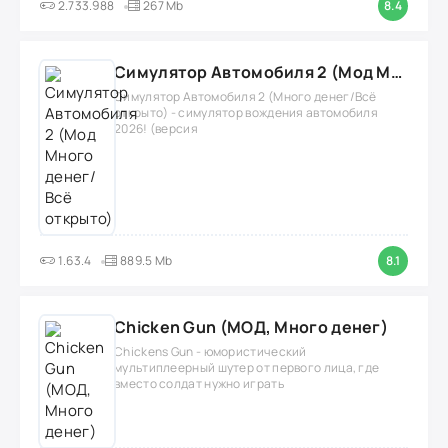
2.733.988
267 Mb
8.4
Симулятор Автомобиля 2 (Мод Много денег/Всё открыто)
Симулятор Автомобиля 2 (Много денег/Всё
открыто) - симулятор вождения автомобиля
2026! (версия
1.63.4
889.5 Mb
8.1
Chicken Gun (МОД, Много денег)
Chickens Gun - юмористический
мультиплеерный шутер от первого лица, где
вместо солдат нужно играть