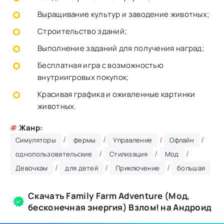
Выращивание культур и заводение животных;
Строительство зданий;
Выполнение заданий для получения наград;
Бесплатная игра с возможностью
внутриигровых покупок;
Красивая графика и оживленные картинки
животных.
#
Жанр:
/
/
/
/
Симуляторы
фермы
Управление
Офлайн
/
/
/
однопользовательские
Стилизация
Мод
/
/
/
Девочкам
для детей
Приключение
большая
Скачать Family Farm Adventure (Мод,
бесконечная энергия) Взлом! на Андроид