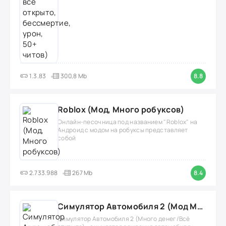
1.3.83
300,8 Mb
8.8
Roblox (Мод, Много робуксов)
Онлайн-песочница под названием "Roblox" на
Андроид с модом на робуксы представляет
собой
2.733.988
267 Mb
8.4
Симулятор Автомобиля 2 (Мод Много денег/Всё открыто)
Симулятор Автомобиля 2 (Много денег/Всё