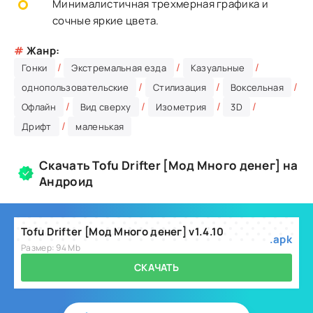
Минималистичная трехмерная графика и
сочные яркие цвета.
#
Жанр:
/
/
/
Гонки
Экстремальная езда
Казуальные
/
/
/
однопользовательские
Стилизация
Воксельная
/
/
/
/
Офлайн
Вид сверху
Изометрия
3D
/
Дрифт
маленькая
Скачать Tofu Drifter [Мод Много денег] на
Андроид
Tofu Drifter [Мод Много денег] v1.4.10
.apk
Размер: 94 Mb
СКАЧАТЬ