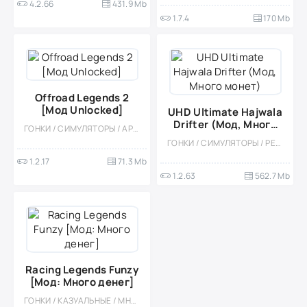
4.2.66
431.9 Mb
1.7.4
170 Mb
Offroad Legends 2
[Мод Unlocked]
UHD Ultimate Hajwala
Drifter (Мод, Много
ГОНКИ / СИМУЛЯТОРЫ / АРКАДЫ / ВИД СБОКУ / 3D / ЭКСТРЕМАЛЬНАЯ ЕЗДА / КАЗУАЛЬНЫЕ / ОДНОПОЛЬЗОВАТЕЛЬСКИЕ / ОФЛАЙН / МАЛЕНЬКАЯ
монет)
ГОНКИ / СИМУЛЯТОРЫ / РЕАЛИЗМ / ОДНОПОЛЬЗОВАТЕЛЬСКИЕ / СТИЛИЗАЦИЯ / СОРЕВНОВАТЕЛЬНАЯ / МНОГОПОЛЬЗОВАТЕЛЬСКАЯ / ЭКСТРЕМАЛЬНАЯ ЕЗДА / ФИЗИКА / 3D / ДРИФТ
1.2.17
71.3 Mb
1.2.63
562.7 Mb
Racing Legends Funzy
[Мод: Много денег]
ГОНКИ / КАЗУАЛЬНЫЕ / МНОГОПОЛЬЗОВАТЕЛЬСКАЯ / СОРЕВНОВАТЕЛЬНАЯ / ОДНОПОЛЬЗОВАТЕЛЬСКИЕ / СТИЛИЗАЦИЯ / ВСТРОЕННЫЙ КЕШ / МОД / 3D