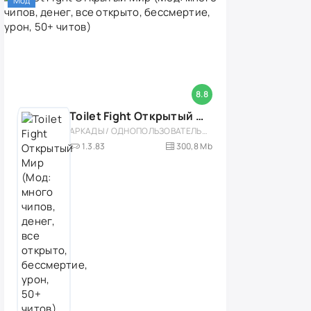
Мод
8.8
Toilet Fight Открытый Мир (Мод: много чипов, денег, все открыто, бессмертие, урон, 50+ читов)
АРКАДЫ / ОДНОПОЛЬЗОВАТЕЛЬСКИЕ / ОФЛАЙН / МОД / РОЛЕВЫЕ / ШУТЕРЫ / ОТКРЫТЫЙ МИР / ВСТРОЕННЫЙ КЕШ / 3D / ЭКШЕНЫ / ТУАЛЕТНЫЕ ВОЙНЫ / ДЛЯ ДЕТЕЙ
1.3.83
300,8 Mb