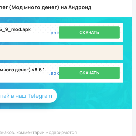
ner (Мод много денег) на Андроид
_5_9_mod.apk
.apk
СКАЧАТЬ
много денег) v8.6.1
.apk
СКАЧАТЬ
пай в наш Telegram
 знаков. комментарии модерируются