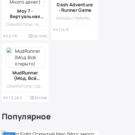
Dash Adventure
- Runner Game
Мoy 7 -
Виртуальная
АРКАДЫ / ПРИКЛЮЧЕНИЕ / РАННЕРЫ / ОДНОПОЛЬЗОВАТЕЛЬСКИЕ / ОФЛАЙН / КАЗУАЛЬНЫЕ
зооигра (Мод,
СИМУЛЯТОРЫ / УХОД / ПИТОМЦЫ / КАЗУАЛЬНЫЕ / ОДНОПОЛЬЗОВАТЕЛЬСКИЕ / СТИЛИЗАЦИЯ / ПО МУЛЬТФИЛЬМАМ / ОФЛАЙН / МОД
Много денег)
1.14.13
2.176
66.9 Mb
MudRunner
(Мод, Всё
открыто)
СИМУЛЯТОРЫ / ОДНОПОЛЬЗОВАТЕЛЬСКИЕ / 3D / БОЛЬШАЯ / ОТКРЫТЫЙ МИР / ПОРТЫ / КАЗУАЛЬНЫЕ / РЕАЛИЗМ / ФИЗИКА / ОФЛАЙН / ПЛАТНАЯ / ГЕЙМПАД / ОТ ПЕРВОГО ЛИЦА / КООПЕРАТИВ / ПЕСОЧНИЦЫ / ИССЛЕДОВАНИЯ
1.5.28.0
924 Mb
Популярное