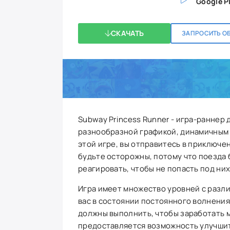
Google P
СКАЧАТЬ
ЗАПРОСИТЬ О
Subway Princess Runner - игра-раннер 
разнообразной графикой, динамичным
этой игре, вы отправитесь в приключе
будьте осторожны, потому что поезда 
реагировать, чтобы не попасть под них
Игра имеет множество уровней с разл
вас в состоянии постоянного волнения
должны выполнить, чтобы заработать м
предоставляется возможность улучшит