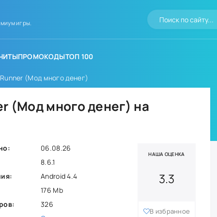
миум игры.
ЧИТЫ
ПРОМОКОДЫ
ТОП 100
 Runner (Мод много денег)
r (Мод много денег) на
но:
06.08.26
НАША ОЦЕНКА
8.6.1
3.3
ния:
Android 4.4
176 Mb
ров:
326
В избранное