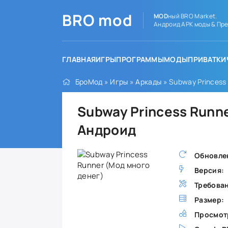
BRO
mod
MOD
ный BRO Market.
Андроид APK моды & Пре
ГЛАВНАЯ
ИГРЫ
ПРОГРАММЫ
МОДЫ
ПРИВАТКИ
БроМод
»
Игры
»
Аркады
» Subway Princess
Subway Princess Runne
Андроид
Обновле
Версия:
Требова
Размер:
Просмот