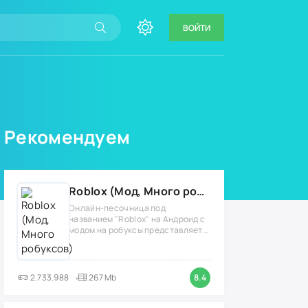
ВОЙТИ
Рекомендуем
Roblox (Мод, Много робуксов)
Онлайн-песочница под
названием "Roblox" на Андроид с
модом на робуксы представляет
собой
2.733.988
267 Mb
8.4