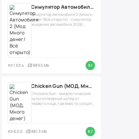
Симулятор Автомобиля 2 (Мод Много денег/Всё открыто)
Симулятор Автомобиля 2 (Много
денег/Всё открыто) - симулятор
вождения автомобиля 2026!
(версия
1.63.4
889.5 Mb
8.1
Chicken Gun (МОД, Много денег)
Chickens Gun - юмористический
мультиплеерный шутер от
первого лица, где вместо солдат
нужно играть
6.0.0
887.3 Mb
8.7