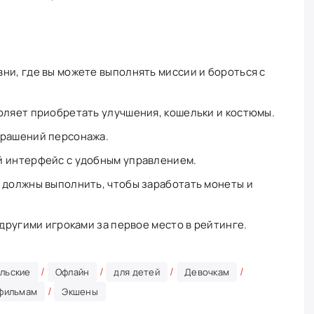
ни, где вы можете выполнять миссии и бороться с
оляет приобретать улучшения, кошельки и костюмы.
крашений персонажа.
й интерфейс с удобным управлением.
 должны выполнить, чтобы заработать монеты и
 другими игроками за первое место в рейтинге.
/
/
/
/
льские
Офлайн
для детей
Девочкам
/
фильмам
Экшены