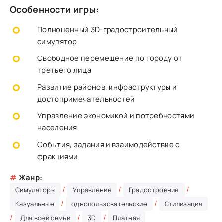
Особенности игры:
Полноценный 3D-градостроительный
симулятор
Свободное перемещение по городу от
третьего лица
Развитие районов, инфраструктуры и
достопримечательностей
Управление экономикой и потребностями
населения
События, задания и взаимодействие с
фракциями
#
Жанр:
/
/
/
Симуляторы
Управление
Градостроение
/
/
Казуальные
однопользовательские
Стилизация
/
/
/
Для всей семьи
3D
Платная