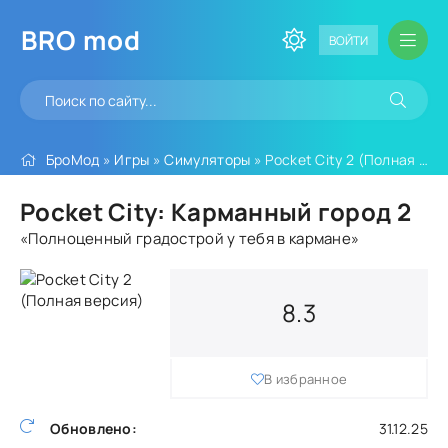
BRO
mod
ВОЙТИ
БроМод
»
Игры
»
Симуляторы
» Pocket City 2 (Полная версия)
Pocket City: Карманный город 2
«Полноценный градострой у тебя в кармане»
8.3
В избранное
Обновлено:
31.12.25