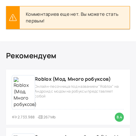
Комментариев еще нет. Вы можете стать
первым!
Рекомендуем
Roblox (Мод, Много робуксов)
Онлайн-песочница под названием "Roblox" на
Андроид с модом на робуксы представляет
собой
2.733.988
267 Mb
8.4