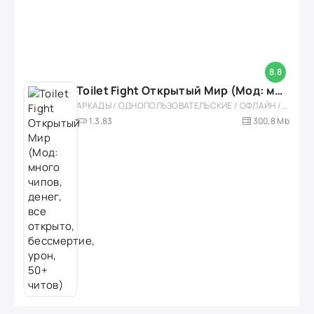
8.8
Toilet Fight Открытый Мир (Мод: много чипов, денег, все открыто, бессмертие, урон, 50+ читов)
АРКАДЫ / ОДНОПОЛЬЗОВАТЕЛЬСКИЕ / ОФЛАЙН / МОД / РОЛЕВЫЕ / ШУТЕРЫ / ОТКРЫТЫЙ МИР / ВСТРОЕННЫЙ КЕШ / 3D / ЭКШЕНЫ / ТУАЛЕТНЫЕ ВОЙНЫ / ДЛЯ ДЕТЕЙ
1.3.83
300,8 Mb