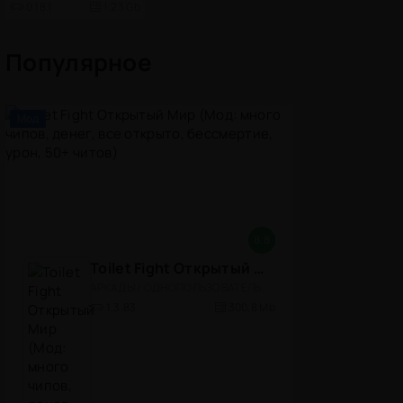
0.18.1
1.23 Gb
Популярное
Мод
8.8
Toilet Fight Открытый Мир (Мод: много чипов, денег, все открыто, бессмертие, урон, 50+ читов)
АРКАДЫ / ОДНОПОЛЬЗОВАТЕЛЬСКИЕ / ОФЛАЙН / МОД / РОЛЕВЫЕ / ШУТЕРЫ / ОТКРЫТЫЙ МИР / ВСТРОЕННЫЙ КЕШ / 3D / ЭКШЕНЫ / ТУАЛЕТНЫЕ ВОЙНЫ / ДЛЯ ДЕТЕЙ
1.3.83
300,8 Mb