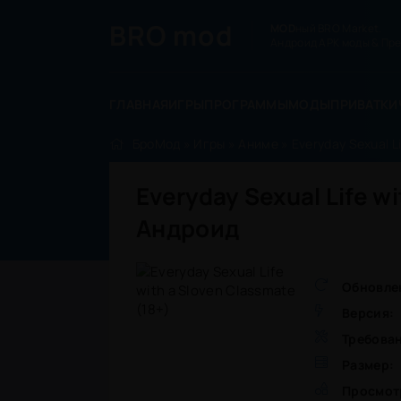
BRO
mod
MOD
ный BRO Market.
Андроид APK моды & Пре
ГЛАВНАЯ
ИГРЫ
ПРОГРАММЫ
МОДЫ
ПРИВАТКИ
БроМод
»
Игры
»
Аниме
» Everyday Sexual Li
Everyday Sexual Life w
Андроид
Обновле
Версия:
Требова
Размер:
Просмот