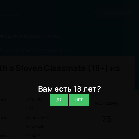
миум игры.
ЧИТЫ
ПРОМОКОДЫ
ТОП 100
fe with a Sloven Classmate (18+)
ith a Sloven Classmate (18+) на
Вам есть 18 лет?
но:
11.07.26
ДА
НЕТ
НАША ОЦЕНКА
1.01
7.5
ния:
Android 5.0
57.43 Mb
ров:
36 422