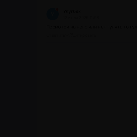
Улугбек
У
12 июля 2026 11:58
Посмотри на него или нет гулять то гу
Ответить
Цитировать