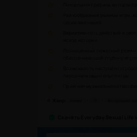
Пиксельная графика, которая п
Разнообразные режимы игры, к
одноклассницей.
Вариативность действий и своб
исход истории.
Полноценный сюжетный режим 
обеспечивающий глубину игров
Возможность настройки игровог
персонализации опыта игры.
Приятная музыкальная атмосфе
/
/
#
Жанр:
Аниме
18
Визуальная н
Скачать Everyday Sexual Life 