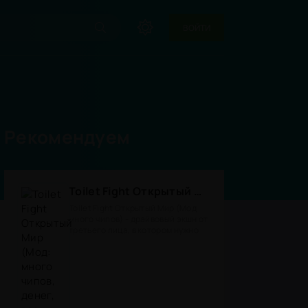
ВОЙТИ
Рекомендуем
Toilet Fight Открытый Мир (Мод: много чипов, денег, все открыто, бессмертие, урон, 50+ читов)
Toilet Fight Открытый Мир (Мод
много чипов) - драйвовый экшн от
третьего лица, в котором нужно