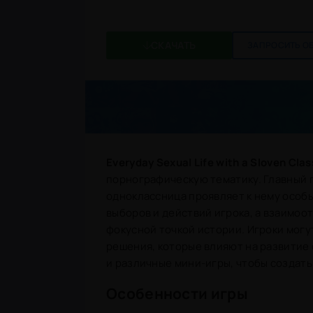
СКАЧАТЬ
ЗАПРОСИТЬ О
Everyday Sexual Life with a Sloven Cla
порнографическую тематику. Главный г
одноклассница проявляет к нему особы
выборов и действий игрока, а взаимо
фокусной точкой истории. Игроки могу
решения, которые влияют на развитие
и различные мини-игры, чтобы создат
Особенности игры