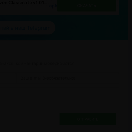
Everyday Sexual Life with a Sloven Classmate v1.01).apk
.apk
СКАЧАТЬ
пай в наш Telegram
 знаков. комментарии модерируются
ОТПРАВИТЬ