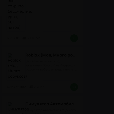
1.3.83
300,8 Mb
8.8
Roblox (Мод, Много робуксов)
Онлайн-песочница под
названием "Roblox" на Андроид с
модом на робуксы представляет
собой
2.732.1043
267 Mb
8.4
Симулятор Автомобиля 2 (Мод Много денег/Всё открыто)
Симулятор Автомобиля 2 (Много