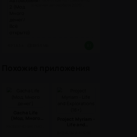
денег/Всё открыто) - симулятор
вождения автомобиля 2026!
(версия
1.63.4
889.5 Mb
8.1
Похожие приложения
Gacha Life
(Мод, Много
Project Myriam -
денег)
Life and
РАЗВЛЕЧЕНИЯ / МОД / СИМУЛЯТОРЫ / СТИЛИЗАЦИЯ / СИМУЛЯТОРЫ ЖИЗНИ / КАЗУАЛЬНЫЕ / ОДНОПОЛЬЗОВАТЕЛЬСКИЕ / АНИМЕ / ОФЛАЙН / ДЛЯ ДЕТЕЙ / ДЕВОЧКАМ
Explorations
ВИЗУАЛЬНАЯ НОВЕЛЛА / 18 / ЭРОТИКА
(18+)