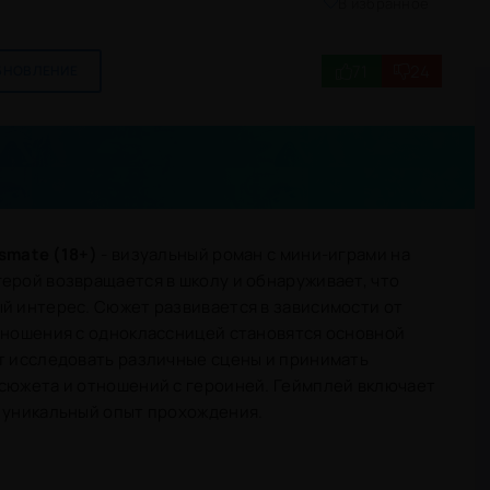
В избранное
71
24
БНОВЛЕНИЕ
ssmate (18+)
- визуальный роман с мини-играми на
ерой возвращается в школу и обнаруживает, что
й интерес. Сюжет развивается в зависимости от
отношения с одноклассницей становятся основной
т исследовать различные сцены и принимать
 сюжета и отношений с героиней. Геймплей включает
ь уникальный опыт прохождения.