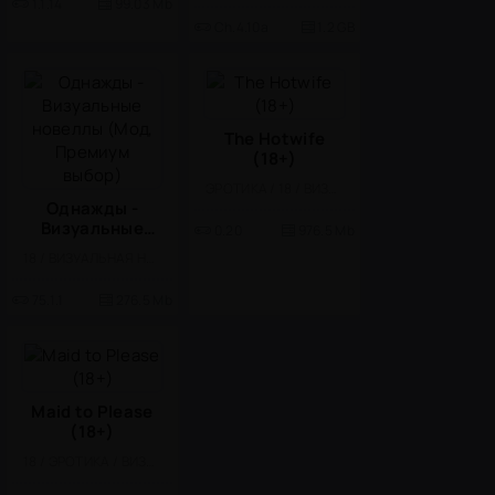
1.1.14
99.03 Mb
Ch.4.10a
1.2 GB
The Hotwife
(18+)
ЭРОТИКА / 18 / ВИЗУАЛЬНАЯ НОВЕЛЛА
Однажды -
Визуальные
0.20
976.5 Mb
новеллы (Мод,
18 / ВИЗУАЛЬНАЯ НОВЕЛЛА / ЭРОТИКА / ПРИКЛЮЧЕНИЕ / КАЗУАЛЬНЫЕ / ОДНОПОЛЬЗОВАТЕЛЬСКИЕ / МОД / ОФЛАЙН
Премиум
выбор)
75.1.1
276.5 Mb
Maid to Please
(18+)
18 / ЭРОТИКА / ВИЗУАЛЬНАЯ НОВЕЛЛА