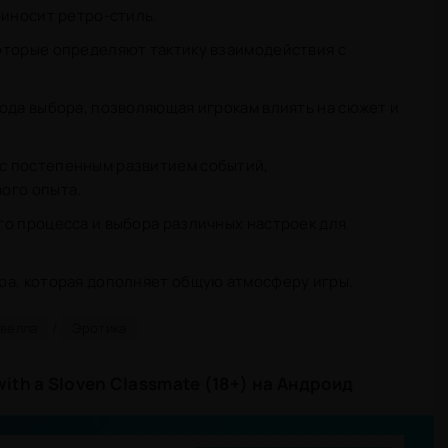
риносит ретро-стиль.
оторые определяют тактику взаимодействия с
ода выбора, позволяющая игрокам влиять на сюжет и
с постепенным развитием событий,
ого опыта.
о процесса и выбора различных настроек для
ра, которая дополняет общую атмосферу игры.
/
овелла
Эротика
with a Sloven Classmate (18+) на Андроид