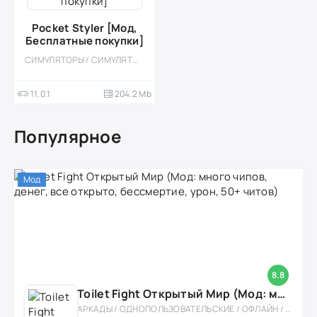
Pocket Styler [Мод,
Бесплатные покупки]
СИМУЛЯТОРЫ / СИМУЛЯТОРЫ ЖИЗНИ / КАЗУАЛЬНЫЕ / СТИЛИЗАЦИЯ / ОДНОПОЛЬЗОВАТЕЛЬСКИЕ / МОД / ВСТРОЕННЫЙ КЕШ / ДЕВОЧКАМ
11.0.1
204.2 Mb
Популярное
Мод
8.8
Toilet Fight Открытый Мир (Мод: много чипов, денег, все открыто, бессмертие, урон, 50+ читов)
АРКАДЫ / ОДНОПОЛЬЗОВАТЕЛЬСКИЕ / ОФЛАЙН / МОД / РОЛЕВЫЕ / ШУТЕРЫ / ОТКРЫТЫЙ МИР / ВСТРОЕННЫЙ КЕШ / 3D / ЭКШЕНЫ / ТУАЛЕТНЫЕ ВОЙНЫ / ДЛЯ ДЕТЕЙ