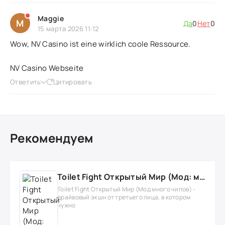
Maggie
M
Да
0
Нет
0
15 марта 2026 11:12
Wow, NV Casino ist eine wirklich coole Ressource.
NV Casino Webseite
Ответить
Цитировать
Рекомендуем
Toilet Fight Открытый Мир (Мод: много чипов, денег, все открыто, бессмертие, урон, 50+ читов)
Toilet Fight Открытый Мир (Мод много чипов) -
драйвовый экшн от третьего лица, в котором
нужно