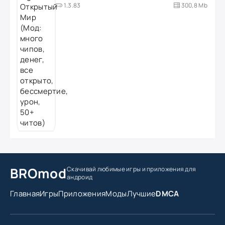
1.3.83
300,8 Mb
BROmod
Скачивай любимые игры
и приложения для
андроид
Главная
Игры
Приложения
Моды
Лучшие
DMCA