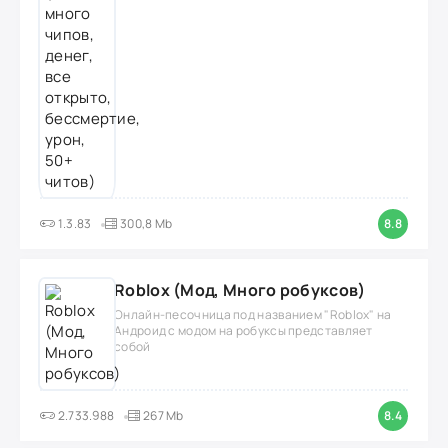
1.3.83
300,8 Mb
8.8
Roblox (Мод, Много робуксов)
Онлайн-песочница под названием "Roblox" на
Андроид с модом на робуксы представляет
собой
2.733.988
267 Mb
8.4