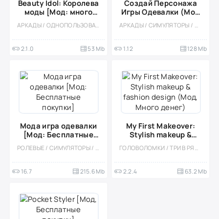
Beauty Idol: Королева
Создай Персонажа
моды [Мод: много
Игры Одевалки (Мод
денег]
всё открыто)
АРКАДЫ / ОДНОПОЛЬЗОВАТЕЛЬСКИЕ / АНИМЕ / МОД / ВСТРОЕННЫЙ КЕШ / ДЕВОЧКАМ / МАЛЕНЬКАЯ / ПРИКЛЮЧЕНИЕ
АРКАДЫ / СИМУЛЯТОРЫ / МОД / ДЛЯ ДЕТЕЙ / ДЕВОЧКАМ / СИМУЛЯТОРЫ ЖИЗНИ / СТИЛИЗАЦИЯ / ОДНОПОЛЬЗОВАТЕЛЬСКИЕ / ОФЛАЙН
2.1.0
53 Mb
1.12
128 Mb
Мода игра одевалки
My First Makeover:
[Мод: Бесплатные
Stylish makeup &
покупки]
fashion design (Мод,
РОЛЕВЫЕ / СИМУЛЯТОРЫ / КАЗУАЛЬНЫЕ / СТИЛИЗАЦИЯ / ОДНОПОЛЬЗОВАТЕЛЬСКИЕ / МОД / ВСТРОЕННЫЙ КЕШ / ДЕВОЧКАМ
ГОЛОВОЛОМКИ / ТРИ В РЯД / КАЗУАЛЬНЫЕ / ОДНОПОЛЬЗОВАТЕЛЬСКИЕ / СТИЛИЗАЦИЯ / ОФЛАЙН / МОД / СИМУЛЯТОРЫ / ДЕВОЧКАМ / МАЛЕНЬКАЯ / ВСТРОЕННЫЙ КЕШ
Много денег)
16.7
215.6 Mb
2.2.4
63.2 Mb