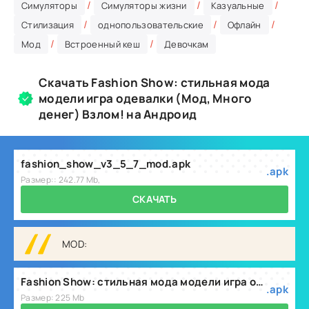
/
/
/
Симуляторы
Симуляторы жизни
Казуальные
/
/
/
Стилизация
однопользовательские
Офлайн
/
/
Мод
Встроенный кеш
Девочкам
Скачать Fashion Show: стильная мода
модели игра одевалки (Мод, Много
денег) Взлом! на Андроид
fashion_show_v3_5_7_mod.apk
.apk
Размер:: 242.77 Mb,
СКАЧАТЬ
MOD:
Fashion Show: стильная мода модели игра одевалки (Мод, Много денег) v3.5.7
.apk
Размер: 225 Mb