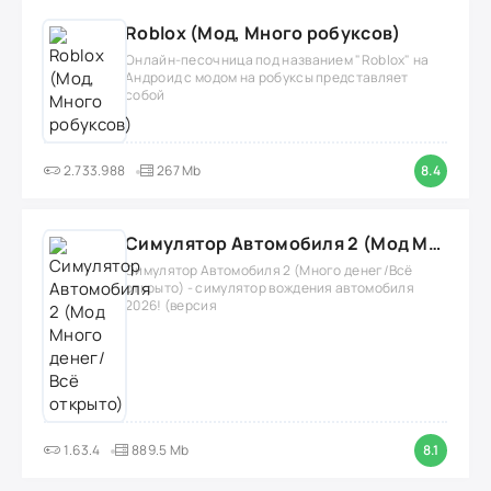
Roblox (Мод, Много робуксов)
Онлайн-песочница под названием "Roblox" на
Андроид с модом на робуксы представляет
собой
2.733.988
267 Mb
8.4
Симулятор Автомобиля 2 (Мод Много денег/Всё открыто)
Симулятор Автомобиля 2 (Много денег/Всё
открыто) - симулятор вождения автомобиля
2026! (версия
1.63.4
889.5 Mb
8.1