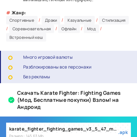
#
Жанр:
/
/
/
Спортивные
Драки
Казуальные
Стилизация
/
/
/
/
Соревновательная
Офлайн
Мод
Встроенный кеш
Много игровой валюты
Разблокированы все персонажи
Без рекламы
Скачать Karate Fighter: Fighting Games
(Мод, Бесплатные покупки) Взлом! на
Андроид
karate_fighter_fighting_games_v3_5_47_mod.apk
.apk
Размер:: 145.63 Mb,