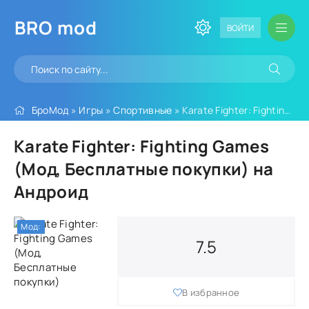
BRO
mod
ВОЙТИ
БроМод
»
Игры
»
Спортивные
» Karate Fighter: Fighting Games (Мод, Бесплатные покупки)
Karate Fighter: Fighting Games
(Мод, Бесплатные покупки) на
Андроид
Мод:
7.5
В избранное