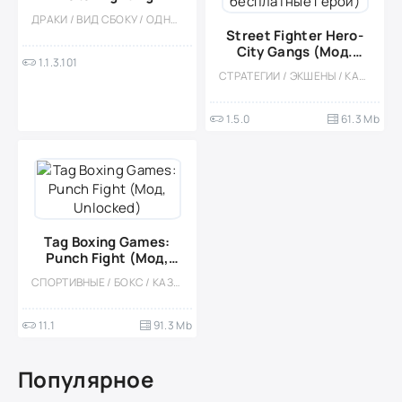
ДРАКИ / ВИД СБОКУ / ОДНОПОЛЬЗОВАТЕЛЬСКИЕ / ОФЛАЙН / ЭКШЕНЫ / СТИЛИЗАЦИЯ / КАЗУАЛЬНЫЕ / ПО МУЛЬТФИЛЬМАМ / МАЛЕНЬКАЯ / РЕТРО
Street Fighter Hero-
City Gangs (Мод.
1.1.3.101
Много алмазов,
СТРАТЕГИИ / ЭКШЕНЫ / КАЗУАЛЬНЫЕ / СТИЛИЗАЦИЯ / ОДНОПОЛЬЗОВАТЕЛЬСКИЕ / ОФЛАЙН / МОД / ВСТРОЕННЫЙ КЕШ / ДРАКИ / СУПЕРГЕРОИ / ВИД СБОКУ / ДЛЯ ДЕТЕЙ / МАЛЕНЬКАЯ / 3D
бесплатные герои)
1.5.0
61.3 Mb
Tag Boxing Games:
Punch Fight (Мод,
Unlocked)
СПОРТИВНЫЕ / БОКС / КАЗУАЛЬНЫЕ / ОДНОПОЛЬЗОВАТЕЛЬСКИЕ / СТИЛИЗАЦИЯ / ОФЛАЙН / 3D / ВСТРОЕННЫЙ КЕШ / ДРАКИ / МОД
11.1
91.3 Mb
Популярное